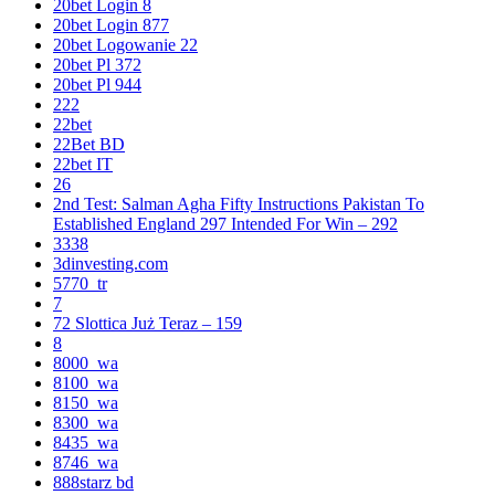
20bet Login 8
20bet Login 877
20bet Logowanie 22
20bet Pl 372
20bet Pl 944
222
22bet
22Bet BD
22bet IT
26
2nd Test: Salman Agha Fifty Instructions Pakistan To
Established England 297 Intended For Win – 292
3338
3dinvesting.com
5770_tr
7
72 Slottica Już Teraz – 159
8
8000_wa
8100_wa
8150_wa
8300_wa
8435_wa
8746_wa
888starz bd