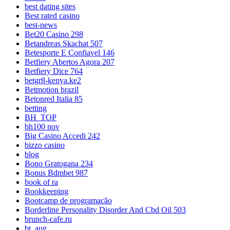
best dating sites
Best rated casino
best-news
Bet20 Casino 298
Betandreas Skachat 507
Betesporte E Confiavel 146
Betfiery Abertos Agora 207
Betfiery Dice 764
betgr8-kenya.ke2
Betmotion brazil
Betonred Italia 85
betting
BH_TOP
bh100 nov
Big Casino Accedi 242
bizzo casino
blog
Bono Gratogana 234
Bonus Bdmbet 987
book of ra
Bookkeeping
Bootcamp de programação
Borderline Personality Disorder And Cbd Oil 503
brunch-cafe.ru
bt_aug