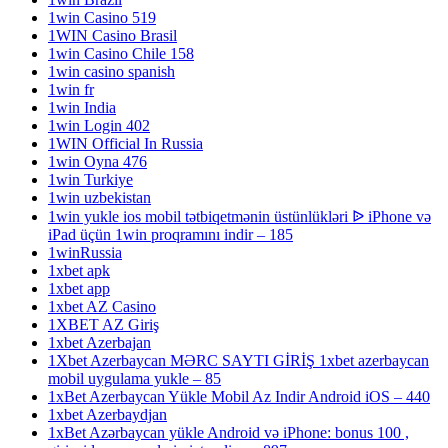
1win Casino 519
1WIN Casino Brasil
1win Casino Chile 158
1win casino spanish
1win fr
1win India
1win Login 402
1WIN Official In Russia
1win Oyna 476
1win Turkiye
1win uzbekistan
1win yukle ios mobil tətbiqetmənin üstünlükləri ᐉ iPhone və
iPad üçün 1win proqramını indir – 185
1winRussia
1xbet apk
1xbet app
1xbet AZ Casino
1XBET AZ Giriş
1xbet Azerbajan
1Xbet Azerbaycan MƏRC SAYTI GİRİŞ 1xbet azerbaycan
mobil uygulama yukle – 85
1xBet Azerbaycan Yükle Mobil Az Indir Android iOS – 440
1xbet Azerbaydjan
1xBet Azərbaycan yükle Android və iPhone: bonus 100 ,