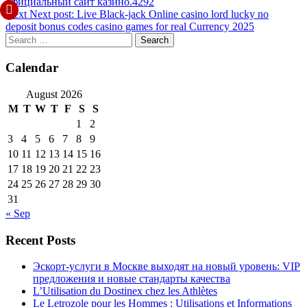
официальный сайт казино.4292
Next
Next post:
Live Black-jack Online casino lord lucky no
deposit bonus codes casino games for real Currency 2025
Calendar
August 2026
M
T
W
T
F
S
S
1
2
3
4
5
6
7
8
9
10
11
12
13
14
15
16
17
18
19
20
21
22
23
24
25
26
27
28
29
30
31
« Sep
Recent Posts
Эскорт-услуги в Москве выходят на новый уровень: VIP
предложения и новые стандарты качества
L’Utilisation du Dostinex chez les Athlètes
Le Letrozole pour les Hommes : Utilisations et Informations