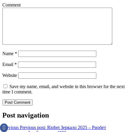
Comment
Name
*
Email
*
Website
Save my name, email, and website in this browser for the next
time I comment.
Post navigation
Previous
Previous post:
Riobet Зеркало 2025 – Риобет