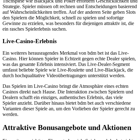
Tischspiele wie Blackjack und Poker erfordern Geschicklichkeit und
Strategie. Spieler müssen oft rechnen und Entscheidungen basierend
auf Wahrscheinlichkeiten treffen. Auf der anderen Seite geben Slots
den Spielern die Möglichkeit, schnell zu spielen und sofortige
Gewinne zu erzielen, was besonders für diejenigen attraktiv ist, die
ein rasches Spielerlebnis suchen.
Live-Casino-Erlebnis
Ein weiteres herausragendes Merkmal von bdm bet ist das Live-
Casino. Hier können Spieler in Echtzeit gegen echte Dealer spielen,
was das gesamte Erlebnis intensiviert. Das Live-Dealer-Segment
umfasst beliebte Spiele wie Live-Roulette und Live-Blackjack, die
durch hochqualitative Videoübertragungen unterstützt werden.
Das Spielen im Live-Casino bringt die Atmosphäre eines echten
Casinos direkt nach Hause. Die Interaktion zwischen Spielern und
Dealern schafft ein einziges, authentisches Erlebnis, das viele
Spieler anzieht. Darüber hinaus bietet bdm bet auch verschiedene
Varianten dieser Spiele an, um den Vorlieben der Spieler gerecht zu
werden.
Attraktive Bonusangebote und Aktionen