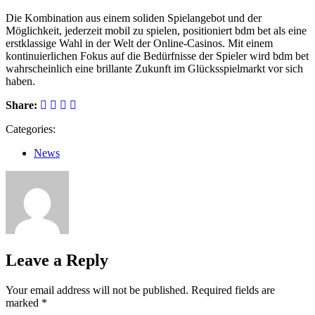
Die Kombination aus einem soliden Spielangebot und der
Möglichkeit, jederzeit mobil zu spielen, positioniert bdm bet als eine
erstklassige Wahl in der Welt der Online-Casinos. Mit einem
kontinuierlichen Fokus auf die Bedürfnisse der Spieler wird bdm bet
wahrscheinlich eine brillante Zukunft im Glücksspielmarkt vor sich
haben.
Share:
Categories:
News
Leave a Reply
Your email address will not be published.
Required fields are
marked
*