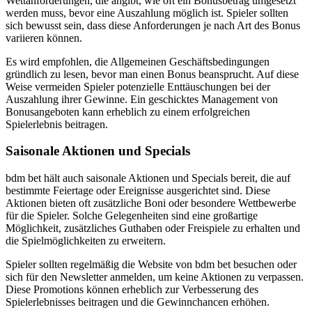
Wettanforderungen, die angibt, wie oft ein Bonusbetrag umgesetzt
werden muss, bevor eine Auszahlung möglich ist. Spieler sollten
sich bewusst sein, dass diese Anforderungen je nach Art des Bonus
variieren können.
Es wird empfohlen, die Allgemeinen Geschäftsbedingungen
gründlich zu lesen, bevor man einen Bonus beansprucht. Auf diese
Weise vermeiden Spieler potenzielle Enttäuschungen bei der
Auszahlung ihrer Gewinne. Ein geschicktes Management von
Bonusangeboten kann erheblich zu einem erfolgreichen
Spielerlebnis beitragen.
Saisonale Aktionen und Specials
bdm bet hält auch saisonale Aktionen und Specials bereit, die auf
bestimmte Feiertage oder Ereignisse ausgerichtet sind. Diese
Aktionen bieten oft zusätzliche Boni oder besondere Wettbewerbe
für die Spieler. Solche Gelegenheiten sind eine großartige
Möglichkeit, zusätzliches Guthaben oder Freispiele zu erhalten und
die Spielmöglichkeiten zu erweitern.
Spieler sollten regelmäßig die Website von bdm bet besuchen oder
sich für den Newsletter anmelden, um keine Aktionen zu verpassen.
Diese Promotions können erheblich zur Verbesserung des
Spielerlebnisses beitragen und die Gewinnchancen erhöhen.