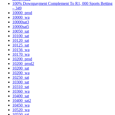
100% Downpayment Complement To R1, 000 Sports Betting
– 349
10000_prod
10000_wa
10000sat3
10000sat5
10050_sat
10100_sat
10120_sat
10125_sat
10156_wa
10170_wa
10200_prod
10200_prod2
10200_sat
10200_wa
10250_sat
10300_sat
10310_sat
10360_wa
10400_sat
10400_sat2
10450_wa
10520_wa
10550_sat