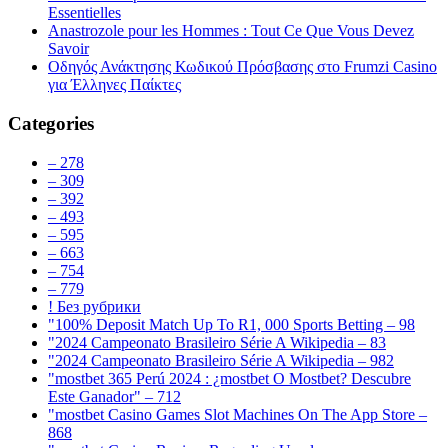
Essentielles
Anastrozole pour les Hommes : Tout Ce Que Vous Devez
Savoir
Οδηγός Ανάκτησης Κωδικού Πρόσβασης στο Frumzi Casino
για Έλληνες Παίκτες
Categories
– 278
– 309
– 392
– 493
– 595
– 663
– 754
– 779
! Без рубрики
"100% Deposit Match Up To R1, 000 Sports Betting – 98
"2024 Campeonato Brasileiro Série A Wikipedia – 83
"2024 Campeonato Brasileiro Série A Wikipedia – 982
"mostbet 365 Perú 2024 ️: ¿mostbet O Mostbet? Descubre
Este Ganador" – 712
"‎mostbet Casino Games Slot Machines On The App Store –
868