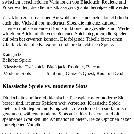
zwischen verschiedenen Variationen von Blackjack, Roulette und
Poker wählen, die alle in erstklassiger Qualität bereitgestellt werden.
Zusätzlich zur klassischen Auswahl an Casinospielen bietet bdm bet
auch eine Vielzahl von modernen Slots, die mit einzigartigen
Themen und spannenden Bonusfunktionen ausgestattet sind. Werfen
wir einen Blick auf die verschiedenen Spielkategorien, die Spieler
auf bdm bet erwarten können. Die folgende Tabelle bietet einen
Überblick über die Kategorien und ihre beliebtesten Spiele.
Kategorie
Beliebte Spiele
Klassische Tischspiele
Blackjack, Roulette, Baccarat
Moderne Slots
Starburst, Gonzo’s Quest, Book of Dead
Klassische Spiele vs. moderne Slots
Die Debatte darüber, ob klassische Tischspiele oder moderne Slots
besser sind, ist unter Spielern weit verbreitet. Klassische Spiele
bieten oft Strategien und Fähigkeiten, die erforderlich sind, um zu
gewinnen, während moderne Slots auf Glück basieren und oft
spannende Grafiken und Animationen bieten. Beide Optionen haben
ihre eigenen Vorteile.