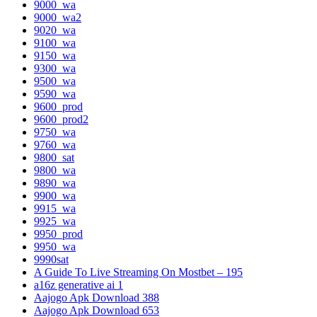
9000_wa
9000_wa2
9020_wa
9100_wa
9150_wa
9300_wa
9500_wa
9590_wa
9600_prod
9600_prod2
9750_wa
9760_wa
9800_sat
9800_wa
9890_wa
9900_wa
9915_wa
9925_wa
9950_prod
9950_wa
9990sat
A Guide To Live Streaming On Mostbet – 195
a16z generative ai 1
Aajogo Apk Download 388
Aajogo Apk Download 653