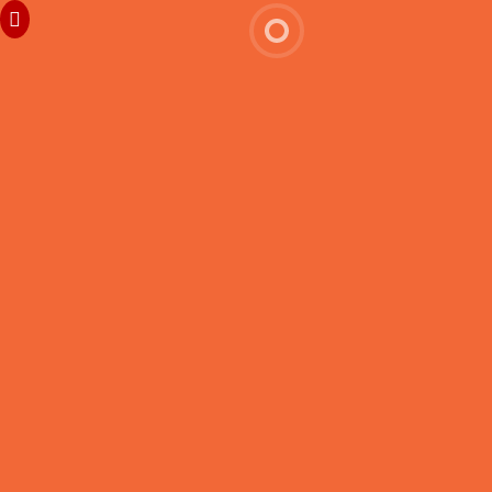
1xbet Azerbaydjan
1xBet Azərbaycan yükle Android və iPhone:
bonus 100 , giriş, idman mərcləri pictureline –
897
1xbet Brazil
1xbet Casino AZ
1xbet casino BD
1xbet egypt
1xbet giriş
1xbet india
1xbet Kazahstan