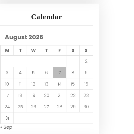
Calendar
August 2026
M
T
W
T
F
S
S
1
2
3
4
5
6
7
8
9
10
11
12
13
14
15
16
17
18
19
20
21
22
23
24
25
26
27
28
29
30
31
« Sep