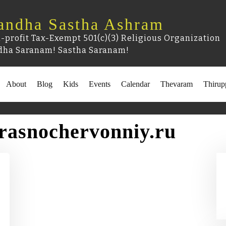
andha Sastha Ashram
-profit Tax-Exempt 501(c)(3) Religious Organization
dha Saranam! Sastha Saranam!
About
Blog
Kids
Events
Calendar
Thevaram
Thirup
rasnochervonniy.ru