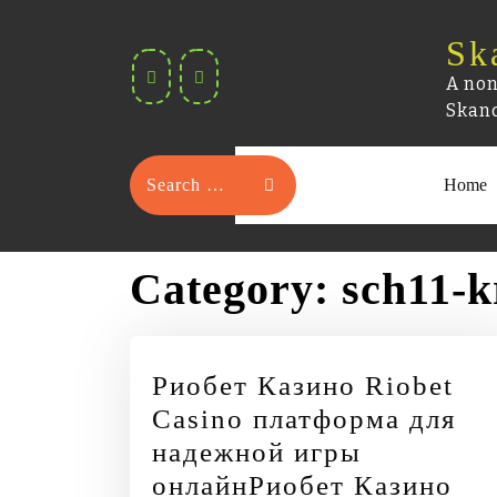
Sk
A non
Skan
Home
Category:
sch11-k
Риобет Казино Riobet
Casino платформа для
надежной игры
онлайнРиобет Казино