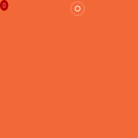
1xbet KR
1xbet Login India 296
1xbet malaysia
1XBET Mobile APK Smartfon proqramını yükləyin
– 88
1xbet Morocco
1xbet Online Casino
1xbet pt
1xbet qeydiyyat
1xbet Russian
1xbet russian1