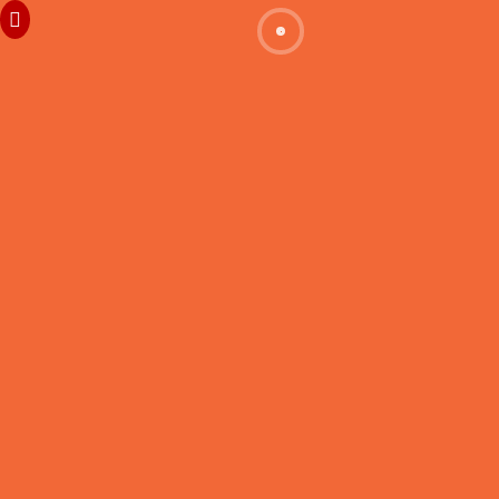
1xbet Kazahstan
1xbet Korea
1xbet KR
1xbet Login India 296
1xbet malaysia
1XBET Mobile APK Smartfon proqramını yükləyin
– 88
1xbet Morocco
1xbet Online Casino
1xbet pt
1xbet qeydiyyat