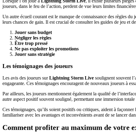
Lorsque l’on joue à
Lightning Storm Live
, il existe plusieurs piège
joueurs, dans le feu de l’action, perdent de vue leurs limites financière
Un autre écueil courant est le manque de connaissance des règles du je
leurs chances de gain. Il est crucial de consulter les guides de jeu et d
Jouer sans budget
Négliger les règles
Être trop pressé
Ne pas exploiter les promotions
Jouer sans stratégie
Les témoignages des joueurs
Les avis des joueurs sur
Lightning Storm Live
soulignent souvent l’a
engageante. Ces témoignages encouragent de nouveaux joueurs à essayer 
Par ailleurs, les joueurs mentionnent également la qualité de l’interface
autre aspect positif souvent souligné, permettant une immersion totale 
Ces témoignages, qu’ils soient positifs ou critiques, aident à façonner
familiariser avec les avantages et inconvénients avant de se lancer dans
Comment profiter au maximum de votre ex