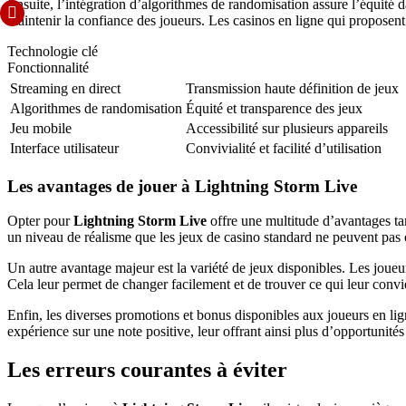
Ensuite, l’intégration d’algorithmes de randomisation assure l’équité d
maintenir la confiance des joueurs. Les casinos en ligne qui proposen
Technologie clé
Fonctionnalité
Streaming en direct
Transmission haute définition de jeux
Algorithmes de randomisation
Équité et transparence des jeux
Jeu mobile
Accessibilité sur plusieurs appareils
Interface utilisateur
Convivialité et facilité d’utilisation
Les avantages de jouer à Lightning Storm Live
Opter pour
Lightning Storm Live
offre une multitude d’avantages ta
un niveau de réalisme que les jeux de casino standard ne peuvent pas o
Un autre avantage majeur est la variété de jeux disponibles. Les joueurs
Cela leur permet de changer facilement et de trouver ce qui leur convie
Enfin, les diverses promotions et bonus disponibles aux joueurs en ligne
expérience sur une note positive, leur offrant ainsi plus d’opportunités
Les erreurs courantes à éviter