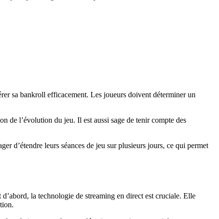
érer sa bankroll efficacement. Les joueurs doivent déterminer un
n de l’évolution du jeu. Il est aussi sage de tenir compte des
ager d’étendre leurs séances de jeu sur plusieurs jours, ce qui permet
’abord, la technologie de streaming en direct est cruciale. Elle
tion.