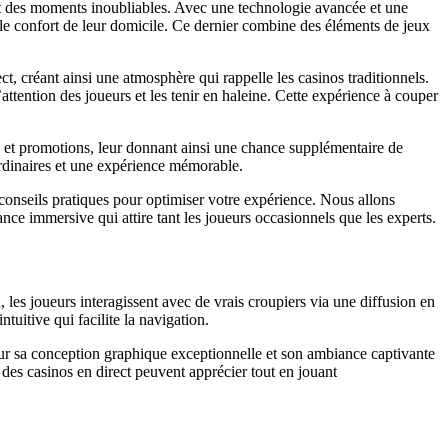
 des moments inoubliables. Avec une technologie avancée et une
 le confort de leur domicile. Ce dernier combine des éléments de jeux
, créant ainsi une atmosphère qui rappelle les casinos traditionnels.
attention des joueurs et les tenir en haleine. Cette expérience à couper
s et promotions, leur donnant ainsi une chance supplémentaire de
 ordinaires et une expérience mémorable.
 conseils pratiques pour optimiser votre expérience. Nous allons
ce immersive qui attire tant les joueurs occasionnels que les experts.
 les joueurs interagissent avec de vrais croupiers via une diffusion en
tuitive qui facilite la navigation.
pour sa conception graphique exceptionnelle et son ambiance captivante
 des casinos en direct peuvent apprécier tout en jouant