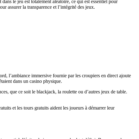
ans le jeu est totalement aléatoire, ce qui est essentiel pour
ur assurer la transparence et l’intégrité des jeux.
rd, l’ambiance immersive fournie par les croupiers en direct ajoute
étaient dans un casino physique.
es, que ce soit le blackjack, la roulette ou d’autres jeux de table.
tuits et les tours gratuits aident les joueurs à démarrer leur