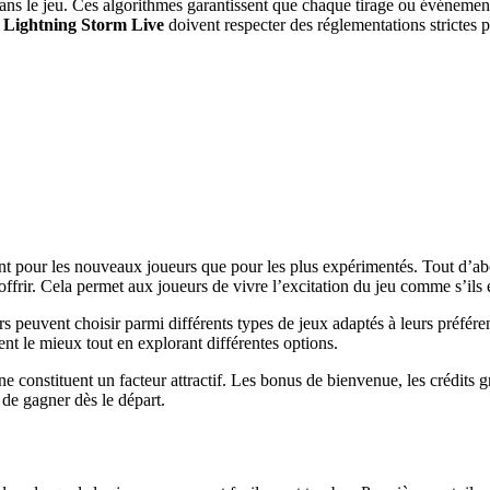
ans le jeu. Ces algorithmes garantissent que chaque tirage ou événement d
t
Lightning Storm Live
doivent respecter des réglementations strictes po
nt pour les nouveaux joueurs que pour les plus expérimentés. Tout d’abo
ffrir. Cela permet aux joueurs de vivre l’excitation du jeu comme s’ils 
 peuvent choisir parmi différents types de jeux adaptés à leurs préférenc
nt le mieux tout en explorant différentes options.
 constituent un facteur attractif. Les bonus de bienvenue, les crédits gra
 de gagner dès le départ.