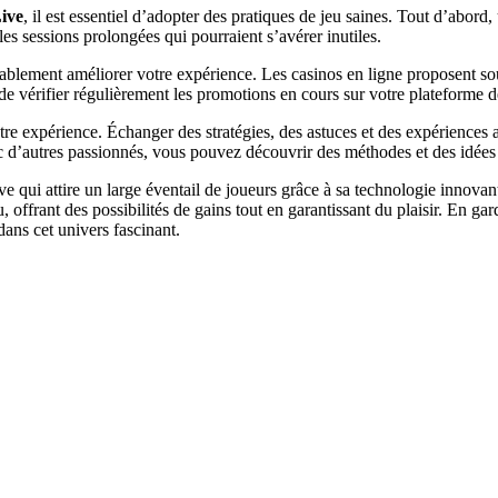
ive
, il est essentiel d’adopter des pratiques de jeu saines. Tout d’abord
 les sessions prolongées qui pourraient s’avérer inutiles.
ablement améliorer votre expérience. Les casinos en ligne proposent souve
e vérifier régulièrement les promotions en cours sur votre plateforme d
re expérience. Échanger des stratégies, des astuces et des expériences a
c d’autres passionnés, vous pouvez découvrir des méthodes et des idées 
e qui attire un large éventail de joueurs grâce à sa technologie innova
 offrant des possibilités de gains tout en garantissant du plaisir. En garda
dans cet univers fascinant.