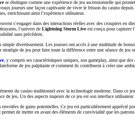
ve
se distingue comme une expérience de jeu ascensionnelle qui promet
uveaux joueurs une façon captivante de vivre le frisson du casino depuis
, enrichissant ainsi l’expérience utilisateur.
ent s’engager dans des interactions réelles avec des croupiers en direct
ttrayants, l’univers de
Lightning Storm Live
est conçu pour capturer l’
sibilité sans précédent.
u simple divertissement. Les joueurs ont accès à une multitude de bonu
 stratégie de jeu peut faire toute la différence entre une séance de jeu
ve
, y compris ses caractéristiques uniques, son gameplay, ainsi que des
ateforme de jeu palpitante et comment ils contribuent à créer une ambian
léments du casino traditionnel avec la technologie moderne. Dans ce jeu,
e de jeu. Un des aspects majeurs de ce jeu est son interface utilisateur in
s envolées de gains potentielles. Ce jeu est particulièrement apprécié 
t permet de mettre en avant des éléments de convivialité que les patrons