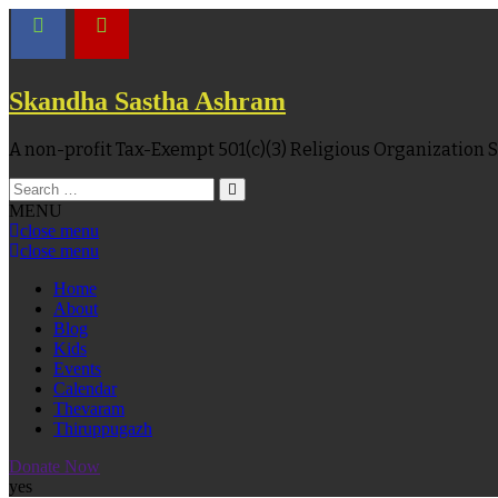
Skandha Sastha Ashram
A non-profit Tax-Exempt 501(c)(3) Religious Organizatio
MENU
close menu
close menu
Home
About
Blog
Kids
Events
Calendar
Thevaram
Thiruppugazh
Donate Now
yes