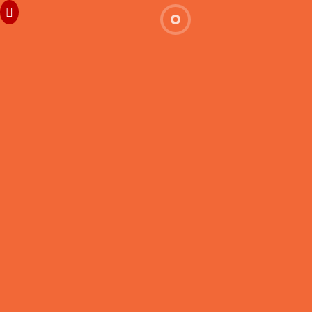
Categories:
News
Leave a Reply
Your email address will not be published.
Required fields are
marked
*
Comment