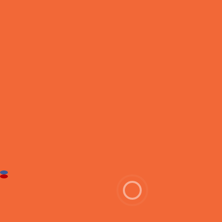
Save my name, email, and website in this browser for the next
time I comment.
Previous
오늘의 온라인 경기 스포츠 스트리밍을 시청하세요
라이브 스포츠 베팅 1xbet ᐉ 1xbet Co
Next
Mostbet Türkiye Çevrimiçi Kumarhane Mostbet
Casin