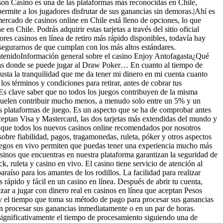
sson Casino es una de las plataformas más reconocidas en Chile,
permite a los jugadores disfrutar de sus ganancias sin demoras.|Ahí es
mercado de casinos online en Chile está lleno de opciones, lo que
n Chile. Podrás adquirir estas tarjetas a través del sitio oficial
jores casinos en línea de retiro más rápido disponibles, todavía hay
segurarnos de que cumplan con los más altos estándares.
ontenidoInformación general sobre el casino Enjoy Antofagasta¿Qué
sas donde se puede jugar al Draw Poker… En cuanto al tiempo de
usta la tranquilidad que me da tener mi dinero en mi cuenta cuanto
los términos y condiciones para retirar, antes de cobrar tus
 Es clave saber que no todos los juegos contribuyen de la misma
 suelen contribuir mucho menos, a menudo solo entre un 5% y un
s plataformas de juego. Es un aspecto que se ha de comprobar antes
aceptan Visa y Mastercard, las dos tarjetas más extendidas del mundo y
re que todos los nuevos casinos online recomendados por nosotros
sobre fiabilidad, pagos, tragamonedas, ruleta, póker y otros aspectos
juegos en vivo permiten que puedas tener una experiencia mucho más
asinos que encuentras en nuestra plataforma garantizan la seguridad de
 ruleta y casino en vivo. El casino tiene servicio de atención al
íso para los amantes de los rodillos. La facilidad para realizar
ápido y fácil en un casino en línea. Después de abrir tu cuenta,
zar a jugar con dinero real en casinos en línea que aceptan Pesos
 y el tiempo que toma su método de pago para procesar sus ganancias
den procesar sus ganancias inmediatamente o en un par de horas.
significativamente el tiempo de procesamiento siguiendo una de