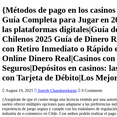
{Métodos de pago en los casinos
Guía Completa para Jugar en 202
las plataformas digitales|Guía d
Chilenos 2025 Guía de Dinero R
con Retiro Inmediato o Rápido 
Online Dinero Real|Casinos con
Seguros|Depósitos en casinos: la
con Tarjeta de Débito|Los Mejor
August 19, 2025
Suresh Chandrasekaran
0 Comments
{Asegúrate de que el casino tenga una licencia emitida por una autor
suelen ofrecer múltiples opciones para adaptarse a las preferencias in
experiencia de juego segura y cumple con los estándares de regulaci
industria de e-commerce en Chile. Con ambos podrás realizar el pago 