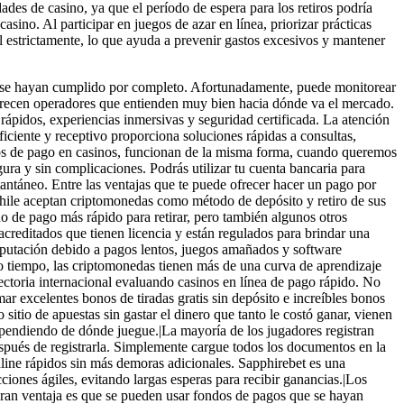
ades de casino, ya que el período de espera para los retiros podría
sino. Al participar en juegos de azar en línea, priorizar prácticas
l estrictamente, lo que ayuda a prevenir gastos excesivos y mantener
esta se hayan cumplido por completo. Afortunadamente, puede monitorear
parecen operadores que entienden muy bien hacia dónde va el mercado.
rápidos, experiencias inmersivas y seguridad certificada. La atención
eficiente y receptivo proporciona soluciones rápidas a consultas,
dos de pago en casinos, funcionan de la misma forma, cuando queremos
ra y sin complicaciones. Podrás utilizar tu cuenta bancaria para
antáneo. Entre las ventajas que te puede ofrecer hacer un pago por
 Chile aceptan criptomonedas como método de depósito y retiro de sus
do de pago más rápido para retirar, pero también algunos otros
creditados que tienen licencia y están regulados para brindar una
reputación debido a pagos lentos, juegos amañados y software
mo tiempo, las criptomonedas tienen más de una curva de aprendizaje
ectoria internacional evaluando casinos en línea de pago rápido. No
r excelentes bonos de tiradas gratis sin depósito e increíbles bonos
sitio de apuestas sin gastar el dinero que tanto le costó ganar, vienen
 dependiendo de dónde juegue.|La mayoría de los jugadores registran
espués de registrarla. Simplemente cargue todos los documentos en la
nline rápidos sin más demoras adicionales. Sapphirebet es una
ciones ágiles, evitando largas esperas para recibir ganancias.|Los
 gran ventaja es que se pueden usar fondos de pagos que se hayan