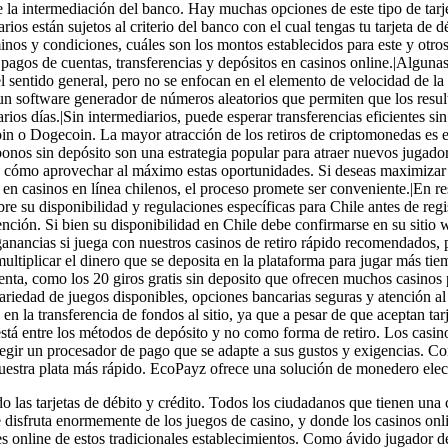
ce la intermediación del banco. Hay muchas opciones de este tipo de tar
rios están sujetos al criterio del banco con el cual tengas tu tarjeta 
érminos y condiciones, cuáles son los montos establecidos para este y ot
 pagos de cuentas, transferencias y depósitos en casinos online.|Algun
el sentido general, pero no se enfocan en el elemento de velocidad de 
un software generador de números aleatorios que permiten que los resul
ios días.|Sin intermediarios, puede esperar transferencias eficientes si
in o Dogecoin. La mayor atracción de los retiros de criptomonedas es e
s bonos sin depósito son una estrategia popular para atraer nuevos jugad
 cómo aprovechar al máximo estas oportunidades. Si deseas maximizar t
T en casinos en línea chilenos, el proceso promete ser conveniente.|En 
re su disponibilidad y regulaciones específicas para Chile antes de reg
ción. Si bien su disponibilidad en Chile debe confirmarse en su sitio w
ganancias si juega con nuestros casinos de retiro rápido recomendados, 
multiplicar el dinero que se deposita en la plataforma para jugar más t
nta, como los 20 giros gratis sin deposito que ofrecen muchos casinos
variedad de juegos disponibles, opciones bancarias seguras y atención a
en la transferencia de fondos al sitio, ya que a pesar de que aceptan tar
 está entre los métodos de depósito y no como forma de retiro. Los casi
 elegir un procesador de pago que se adapte a sus gustos y exigencias
nuestra plata más rápido. EcoPayz ofrece una solución de monedero elect
 las tarjetas de débito y crédito. Todos los ciudadanos que tienen una 
e disfruta enormemente de los juegos de casino, y donde los casinos onl
nes online de estos tradicionales establecimientos. Como ávido jugador 