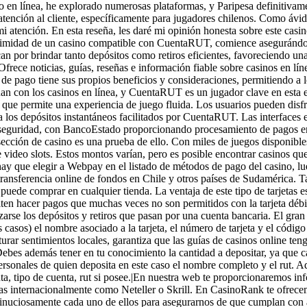
en línea, he explorado numerosas plataformas, y Paripesa definitivamen
atención al cliente, específicamente para jugadores chilenos. Como ávi
 atención. En esta reseña, les daré mi opinión honesta sobre este casin
legitimidad de un casino compatible con CuentaRUT, comience asegurándo
 por brindar tanto depósitos como retiros eficientes, favoreciendo una 
rece noticias, guías, reseñas e información fiable sobre casinos en lí
 pago tiene sus propios beneficios y consideraciones, permitiendo a lo
úan con los casinos en línea, y CuentaRUT es un jugador clave en esta 
 que permite una experiencia de juego fluida. Los usuarios pueden disf
 a los depósitos instantáneos facilitados por CuentaRUT. Las interfaces 
a la seguridad, con BancoEstado proporcionando procesamiento de pagos 
sección de casino es una prueba de ello. Con miles de juegos disponibl
e video slots. Estos montos varían, pero es posible encontrar casinos 
y que elegir a Webpay en el listado de métodos de pago del casino, lu
ransferencia online de fondos en Chile y otros países de Sudamérica. T
puede comprar en cualquier tienda. La ventaja de este tipo de tarjetas 
iten hacer pagos que muchas veces no son permitidos con la tarjeta dé
izarse los depósitos y retiros que pasan por una cuenta bancaria. El gran 
casos) el nombre asociado a la tarjeta, el número de tarjeta y el código 
turar sentimientos locales, garantiza que las guías de casinos online te
|Debes además tener en tu conocimiento la cantidad a depositar, ya que
ersonales de quien deposita en este caso el nombre completo y el rut. A
ta, tipo de cuenta, rut si posee.|En nuestra web te proporcionaremos inf
cidas internacionalmente como Neteller o Skrill. En CasinoRank te ofrec
minuciosamente cada uno de ellos para asegurarnos de que cumplan con 