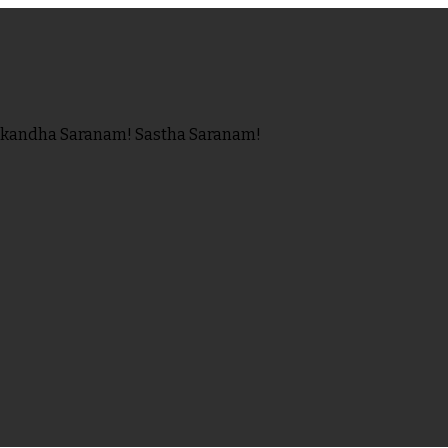
n Skandha Saranam! Sastha Saranam!