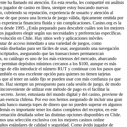
te ha llamado mi atención. En esta reseña, les compartiré mi análisis
do jugador de casino en línea, siempre estoy buscando nuevas
o, cubriendo su reputación, experiencia de usuario y atención al
se de que posea una licencia de juego válida, típicamente emitida por
experiencia financiera fluida y sin complicaciones. Casino.org es la
nea desde 1995. ¿Estás preparado para descubrir cuáles son los mejores
s jugadores elegir según sus necesidades y preferencias específicas.
evolución en Chile. Hay sitios web y aplicaciones móviles
rutar de acceso inmediato a una variedad de juegos, como
están diseñadas para ser fáciles de usar, asegurando una navegación
encriptados, asegurando que las transacciones permanezcan
es, su catálogo es uno de los más extensos del mercado, abarcando
que permitan depósitos mínimos cercanos a los $100, aunque es más
ego de ello introducir el número RUT y continuar con los pasos que
ambién es una excelente opción para quienes no tienen tarjetas
es que al tener un saldo fijo se pueden usar con más confianza ya que
bito. Haz siempre un presupuesto para cada sesión de juego, de modo
inconveniente de utilizar este método de pago es el facilitar la
secreto. Javier, entusiasta del mundo digital y del casino, proviene de
ngan esencia chilena. Por eso nos hemos asegurado de incluir una gran
 cada banco maneja topes de dinero que no pueden superar en algunos
demás es importante tener los datos completos del receptor, en este
ormación detallada sobre las distintas opciones disponibles en Chile.
emos una selección exclusiva con los mejores casinos online
altos estándares de calidad y seguridad. Como ávido jugador de