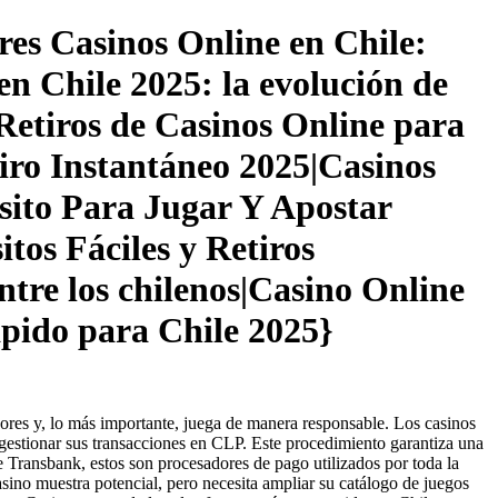
res Casinos Online en Chile:
n Chile 2025: la evolución de
l|Retiros de Casinos Online para
iro Instantáneo 2025|Casinos
sito Para Jugar Y Apostar
os Fáciles y Retiros
entre los chilenos|Casino Online
ápido para Chile 2025}
ores y, lo más importante, juega de manera responsable. Los casinos
l gestionar sus transacciones en CLP. Este procedimiento garantiza una
Transbank, estos son procesadores de pago utilizados por toda la
sino muestra potencial, pero necesita ampliar su catálogo de juegos