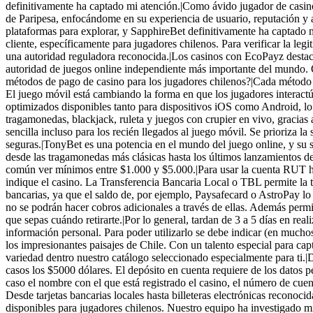
definitivamente ha captado mi atención.|Como ávido jugador de casino 
de Paripesa, enfocándome en su experiencia de usuario, reputación y 
plataformas para explorar, y SapphireBet definitivamente ha captado mi
cliente, específicamente para jugadores chilenos. Para verificar la 
una autoridad reguladora reconocida.|Los casinos con EcoPayz destacan
autoridad de juegos online independiente más importante del mundo. Of
métodos de pago de casino para los jugadores chilenos?|Cada método de
El juego móvil está cambiando la forma en que los jugadores interact
optimizados disponibles tanto para dispositivos iOS como Android, lo
tragamonedas, blackjack, ruleta y juegos con crupier en vivo, gracias
sencilla incluso para los recién llegados al juego móvil. Se prioriz
seguras.|TonyBet es una potencia en el mundo del juego online, y su 
desde las tragamonedas más clásicas hasta los últimos lanzamientos d
común ver mínimos entre $1.000 y $5.000.|Para usar la cuenta RUT ha
indique el casino. La Transferencia Bancaria Local o TBL permite la t
bancarias, ya que el saldo de, por ejemplo, Paysafecard o AstroPay lo 
no se podrán hacer cobros adicionales a través de ellas. Además perm
que sepas cuándo retirarte.|Por lo general, tardan de 3 a 5 días en real
información personal. Para poder utilizarlo se debe indicar (en muchos 
los impresionantes paisajes de Chile. Con un talento especial para cap
variedad dentro nuestro catálogo seleccionado especialmente para ti.
casos los $5000 dólares. El depósito en cuenta requiere de los datos p
caso el nombre con el que está registrado el casino, el número de cuen
Desde tarjetas bancarias locales hasta billeteras electrónicas recono
disponibles para jugadores chilenos. Nuestro equipo ha investigado 