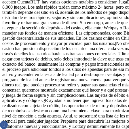
acepten CuentaRUT, hay varias opciones notables a considerar. JugaB
8,000 juegos.|Los más rápidos tardan como máximo 24 horas, pero otros 
también depende del sitio en sí, además de los métodos de pago dispon
disfrutar de retiros rápidos, seguros y sin complicaciones, optimizand
favorito y retirar una gran suma de dinero. Sin embargo, antes de que 
navegue a la sección de depósitos del casino, elija entre Webpay o 
manejar sus fondos de manera eficiente. Las criptomonedas, como Bitcoi
gestión descentralizada de sus unidades. En los casinos online en Ch
costos de procesamiento y mayor privacidad para los usuarios.|No obst
casino han puesto a disposición de los usuarios una oferta cada vez ma
través de ellos los usuarios harán sus transacciones comerciales.|Ult
pagar con tarjetas de débito, solo debes introducir la clave que usas en
extracto del banco, usualmente las compras y pagos internacionales se 
el proceso para adicionar fondos a los sitios de apuestas para de esa m
activo y ascender en la escala de lealtad para desbloquear ventajas y 
programa de lealtad antes de registrar una nueva cuenta para ver qué 
dinero real que pueden procesar su retiro y pagar sus ganancias el mi
comenzar, queremos mostrarle exactamente qué hacer y a qué prestar at
y juega de forma segura y sin complicaciones. Las tarjetas de débito 
aplicativos y códigos QR ayudan a no tener que ingresar los datos de la
realizados con tarjeta de crédito, las operaciones de retiro y depósit
de reembolso se destacan como una herramienta clave para maximizar 
nivel de emoción a cada apuesta. Aquí, te presentaré una lista de lo
esencial para cualquier jugador. Prepárate para descubrir las mejore
plataformas nuevas y emocionantes, y Lottofy definitivamente ha capt