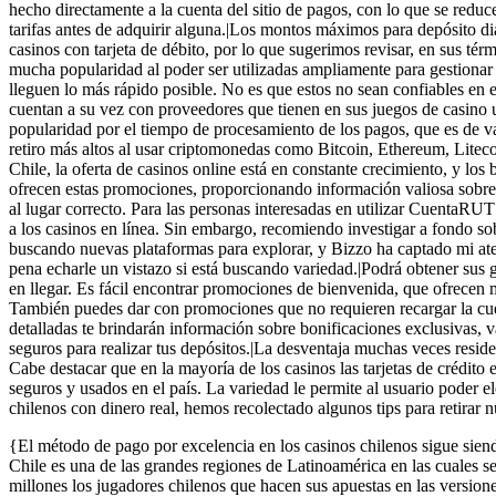
hecho directamente a la cuenta del sitio de pagos, con lo que se redu
tarifas antes de adquirir alguna.|Los montos máximos para depósito dia
casinos con tarjeta de débito, por lo que sugerimos revisar, en sus t
mucha popularidad al poder ser utilizadas ampliamente para gestionar
lleguen lo más rápido posible. No es que estos no sean confiables en 
cuentan a su vez con proveedores que tienen en sus juegos de casino 
popularidad por el tiempo de procesamiento de los pagos, que es de var
retiro más altos al usar criptomonedas como Bitcoin, Ethereum, Liteco
Chile, la oferta de casinos online está en constante crecimiento, y lo
ofrecen estas promociones, proporcionando información valiosa sobre
al lugar correcto. Para las personas interesadas en utilizar CuentaRU
a los casinos en línea. Sin embargo, recomiendo investigar a fondo sob
buscando nuevas plataformas para explorar, y Bizzo ha captado mi aten
pena echarle un vistazo si está buscando variedad.|Podrá obtener sus 
en llegar. Es fácil encontrar promociones de bienvenida, que ofrecen 
También puedes dar con promociones que no requieren recargar la cue
detalladas te brindarán información sobre bonificaciones exclusivas, 
seguros para realizar tus depósitos.|La desventaja muchas veces reside 
Cabe destacar que en la mayoría de los casinos las tarjetas de crédito
seguros y usados en el país. La variedad le permite al usuario poder
chilenos con dinero real, hemos recolectado algunos tips para retirar 
{El método de pago por excelencia en los casinos chilenos sigue siendo
Chile es una de las grandes regiones de Latinoamérica en las cuales s
millones los jugadores chilenos que hacen sus apuestas en las versio