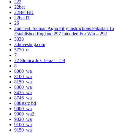
222
22bet
22Bet BD
22bet IT
26
2nd Test: Salman Agha Fifty Instructions Pakistan To
Established England 297 Intended For Win – 292
3338
3dinvesting.com
5770_tr
7
72 Slottica Już Teraz – 159
8
8000_wa
8100_wa
8150_wa
8300_wa
8435_wa
8746_wa
888starz bd
9000_wa
9000_wa2
9020_wa
9100_wa
9150_wa