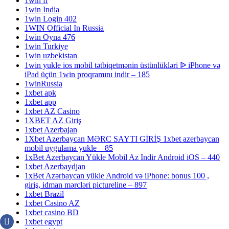
1win fr
1win India
1win Login 402
1WIN Official In Russia
1win Oyna 476
1win Turkiye
1win uzbekistan
1win yukle ios mobil tətbiqetmənin üstünlükləri ᐉ iPhone və
iPad üçün 1win proqramını indir – 185
1winRussia
1xbet apk
1xbet app
1xbet AZ Casino
1XBET AZ Giriş
1xbet Azerbajan
1Xbet Azerbaycan MƏRC SAYTI GİRİŞ 1xbet azerbaycan
mobil uygulama yukle – 85
1xBet Azerbaycan Yükle Mobil Az Indir Android iOS – 440
1xbet Azerbaydjan
1xBet Azərbaycan yükle Android və iPhone: bonus 100 ,
giriş, idman mərcləri pictureline – 897
1xbet Brazil
1xbet Casino AZ
1xbet casino BD
1xbet egypt