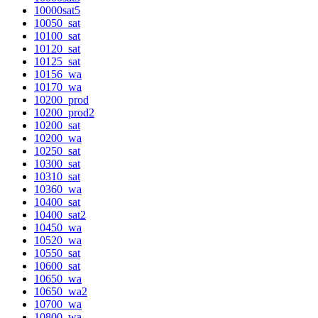
10000sat5
10050_sat
10100_sat
10120_sat
10125_sat
10156_wa
10170_wa
10200_prod
10200_prod2
10200_sat
10200_wa
10250_sat
10300_sat
10310_sat
10360_wa
10400_sat
10400_sat2
10450_wa
10520_wa
10550_sat
10600_sat
10650_wa
10650_wa2
10700_wa
10800_wa