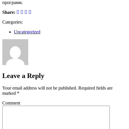
программ.
Share:
Categories:
Uncategorized
Leave a Reply
Your email address will not be published.
Required fields are
marked
*
Comment