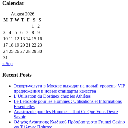
Calendar
August 2026
M
T
W
T
F
S
S
1
2
3
4
5
6
7
8
9
10
11
12
13
14
15
16
17
18
19
20
21
22
23
24
25
26
27
28
29
30
31
« Sep
Recent Posts
Эскорт-услуги в Москве выходят на новый уровень: VIP
предложения и новые стандарты качества
L’Utilisation du Dostinex chez les Athlètes
Le Letrozole pour les Hommes : Utilisations et Informations
Essentielles
Anastrozole pour les Hommes : Tout Ce Que Vous Devez
Savoir
Οδηγός Ανάκτησης Κωδικού Πρόσβασης στο Frumzi Casino
για Έλληνες Παίκτες