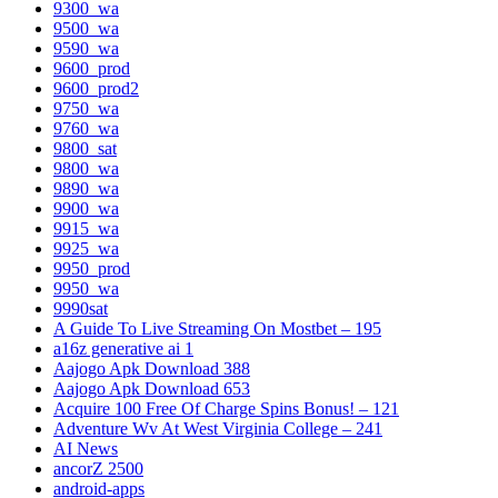
9300_wa
9500_wa
9590_wa
9600_prod
9600_prod2
9750_wa
9760_wa
9800_sat
9800_wa
9890_wa
9900_wa
9915_wa
9925_wa
9950_prod
9950_wa
9990sat
A Guide To Live Streaming On Mostbet – 195
a16z generative ai 1
Aajogo Apk Download 388
Aajogo Apk Download 653
Acquire 100 Free Of Charge Spins Bonus! – 121
Adventure Wv At West Virginia College – 241
AI News
ancorZ 2500
android-apps