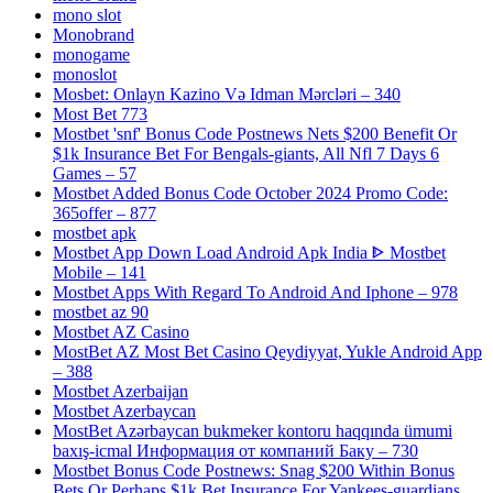
mono slot
Monobrand
monogame
monoslot
Mosbet: Onlayn Kazino Və Idman Mərcləri – 340
Most Bet 773
Mostbet 'snf' Bonus Code Postnews Nets $200 Benefit Or
$1k Insurance Bet For Bengals-giants, All Nfl 7 Days 6
Games – 57
Mostbet Added Bonus Code October 2024 Promo Code:
365offer – 877
mostbet apk
Mostbet App Down Load Android Apk India ᐈ Mostbet
Mobile – 141
Mostbet Apps With Regard To Android And Iphone – 978
mostbet az 90
Mostbet AZ Casino
MostBet AZ Most Bet Casino Qeydiyyat, Yukle Android App
– 388
Mostbet Azerbaijan
Mostbet Azerbaycan
MostBet Azərbaycan bukmeker kontoru haqqında ümumi
baxış-icmal Информация от компаний Баку – 730
Mostbet Bonus Code Postnews: Snag $200 Within Bonus
Bets Or Perhaps $1k Bet Insurance For Yankees-guardians