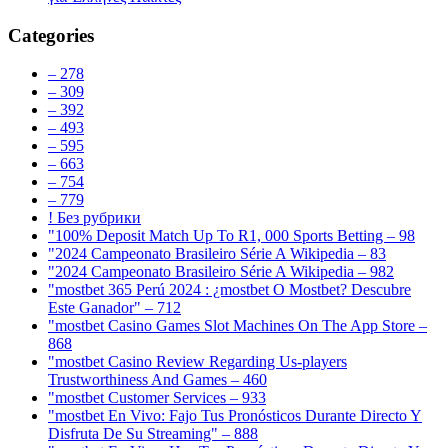
Categories
– 278
– 309
– 392
– 493
– 595
– 663
– 754
– 779
! Без рубрики
"100% Deposit Match Up To R1, 000 Sports Betting – 98
"2024 Campeonato Brasileiro Série A Wikipedia – 83
"2024 Campeonato Brasileiro Série A Wikipedia – 982
"mostbet 365 Perú 2024 ️: ¿mostbet O Mostbet? Descubre
Este Ganador" – 712
"‎mostbet Casino Games Slot Machines On The App Store –
868
"mostbet Casino Review Regarding Us-players
Trustworthiness And Games – 460
"mostbet Customer Services – 933
"mostbet En Vivo: Fajo Tus Pronósticos Durante Directo Y
Disfruta De Su Streaming" – 888