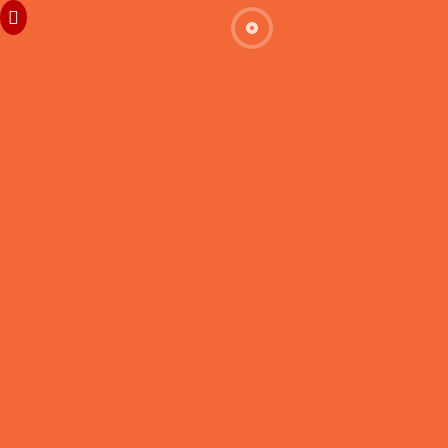
App - 388
Leave a Reply
Your email address will not be published.
Required fields are
marked
*
Comment