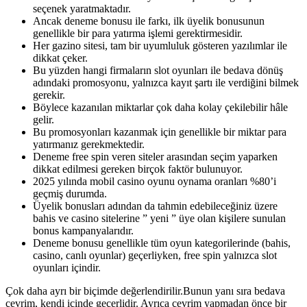
seçenek yaratmaktadır.
Ancak deneme bonusu ile farkı, ilk üyelik bonusunun
genellikle bir para yatırma işlemi gerektirmesidir.
Her gazino sitesi, tam bir uyumluluk gösteren yazılımlar ile
dikkat çeker.
Bu yüzden hangi firmaların slot oyunları ile bedava dönüş
adındaki promosyonu, yalnızca kayıt şartı ile verdiğini bilmek
gerekir.
Böylece kazanılan miktarlar çok daha kolay çekilebilir hâle
gelir.
Bu promosyonları kazanmak için genellikle bir miktar para
yatırmanız gerekmektedir.
Deneme free spin veren siteler arasından seçim yaparken
dikkat edilmesi gereken birçok faktör bulunuyor.
2025 yılında mobil casino oyunu oynama oranları %80’i
geçmiş durumda.
Üyelik bonusları adından da tahmin edebileceğiniz üzere
bahis ve casino sitelerine ” yeni ” üye olan kişilere sunulan
bonus kampanyalarıdır.
Deneme bonusu genellikle tüm oyun kategorilerinde (bahis,
casino, canlı oyunlar) geçerliyken, free spin yalnızca slot
oyunları içindir.
Çok daha ayrı bir biçimde değerlendirilir.Bunun yanı sıra bedava
çevrim, kendi içinde geçerlidir. Ayrıca çevrim yapmadan önce bir