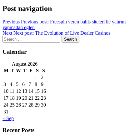
Post navigation
Previous
Previous post:
Freespin veren bahis siteleri ile yatırım
yapmadan eğlen
Next
Next post:
The Evolution of Live Dealer Casinos
Calendar
August 2026
M
T
W
T
F
S
S
1
2
3
4
5
6
7
8
9
10
11
12
13
14
15
16
17
18
19
20
21
22
23
24
25
26
27
28
29
30
31
« Sep
Recent Posts