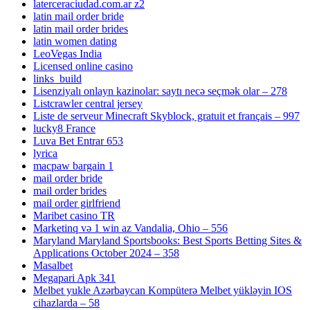
laterceraciudad.com.ar z2
latin mail order bride
latin mail order brides
latin women dating
LeoVegas India
Licensed online casino
links_build
Lisenziyalı onlayn kazinolar: saytı necə seçmək olar – 278
Listcrawler central jersey
Liste de serveur Minecraft Skyblock, gratuit et français – 997
lucky8 France
Luva Bet Entrar 653
lyrica
macpaw bargain 1
mail order bride
mail order brides
mail order girlfriend
Maribet casino TR
Marketinq və 1 win az Vandalia, Ohio – 556
Maryland Maryland Sportsbooks: Best Sports Betting Sites &
Applications October 2024 – 358
Masalbet
Megapari Apk 341
Melbet yukle Azərbaycan Kompüterə Melbet yükləyin IOS
cihazlarda – 58