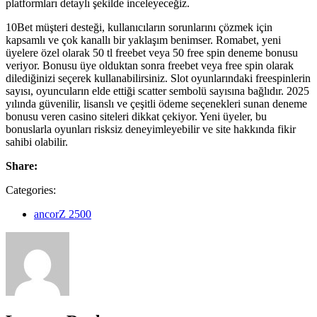
platformları detaylı şekilde inceleyeceğiz.
10Bet müşteri desteği, kullanıcıların sorunlarını çözmek için
kapsamlı ve çok kanallı bir yaklaşım benimser. Romabet, yeni
üyelere özel olarak 50 tl freebet veya 50 free spin deneme bonusu
veriyor. Bonusu üye olduktan sonra freebet veya free spin olarak
dilediğinizi seçerek kullanabilirsiniz. Slot oyunlarındaki freespinlerin
sayısı, oyuncuların elde ettiği scatter sembolü sayısına bağlıdır. 2025
yılında güvenilir, lisanslı ve çeşitli ödeme seçenekleri sunan deneme
bonusu veren casino siteleri dikkat çekiyor. Yeni üyeler, bu
bonuslarla oyunları risksiz deneyimleyebilir ve site hakkında fikir
sahibi olabilir.
Share:
Categories:
ancorZ 2500