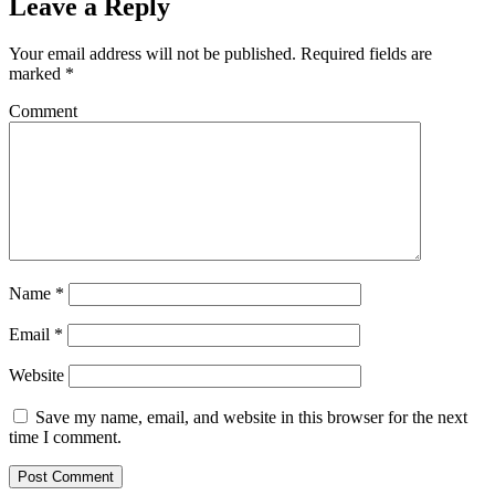
Leave a Reply
Your email address will not be published.
Required fields are
marked
*
Comment
Name
*
Email
*
Website
Save my name, email, and website in this browser for the next
time I comment.