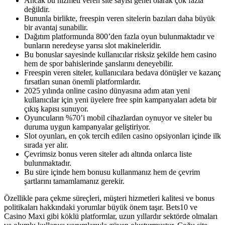
Ancak bu hizmeti veren site sayısı genel olarak çok fazla
değildir.
Bununla birlikte, freespin veren sitelerin bazıları daha büyük
bir avantaj sunabilir.
Dağıtım platformunda 800’den fazla oyun bulunmaktadır ve
bunların neredeyse yarısı slot makineleridir.
Bu bonuslar sayesinde kullanıcılar risksiz şekilde hem casino
hem de spor bahislerinde şanslarını deneyebilir.
Freespin veren siteler, kullanıcılara bedava dönüşler ve kazanç
fırsatları sunan önemli platformlardır.
2025 yılında online casino dünyasına adım atan yeni
kullanıcılar için yeni üyelere free spin kampanyaları adeta bir
çıkış kapısı sunuyor.
Oyuncuların %70’i mobil cihazlardan oynuyor ve siteler bu
duruma uygun kampanyalar geliştiriyor.
Slot oyunları, en çok tercih edilen casino opsiyonları içinde ilk
sırada yer alır.
Çevrimsiz bonus veren siteler adı altında onlarca liste
bulunmaktadır.
Bu süre içinde hem bonusu kullanmanız hem de çevrim
şartlarını tamamlamanız gerekir.
Özellikle para çekme süreçleri, müşteri hizmetleri kalitesi ve bonus
politikaları hakkındaki yorumlar büyük önem taşır. Bets10 ve
Casino Maxi gibi köklü platformlar, uzun yıllardır sektörde olmaları