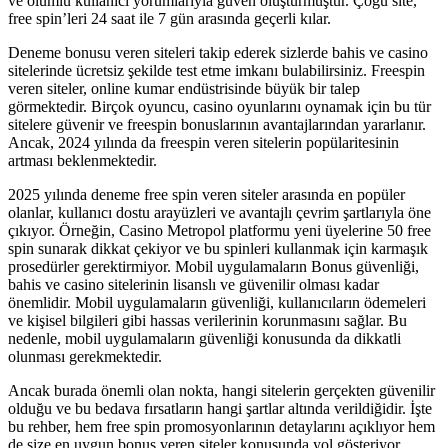
ve olumlu kullanıcı yorumlarıyla güven oluşturmuştur. Çoğu site,
free spin’leri 24 saat ile 7 gün arasında geçerli kılar.
Deneme bonusu veren siteleri takip ederek sizlerde bahis ve casino
sitelerinde ücretsiz şekilde test etme imkanı bulabilirsiniz. Freespin
veren siteler, online kumar endüstrisinde büyük bir talep
görmektedir. Birçok oyuncu, casino oyunlarını oynamak için bu tür
sitelere güvenir ve freespin bonuslarının avantajlarından yararlanır.
Ancak, 2024 yılında da freespin veren sitelerin popülaritesinin
artması beklenmektedir.
2025 yılında deneme free spin veren siteler arasında en popüler
olanlar, kullanıcı dostu arayüzleri ve avantajlı çevrim şartlarıyla öne
çıkıyor. Örneğin, Casino Metropol platformu yeni üyelerine 50 free
spin sunarak dikkat çekiyor ve bu spinleri kullanmak için karmaşık
prosedürler gerektirmiyor. Mobil uygulamaların Bonus güvenliği,
bahis ve casino sitelerinin lisanslı ve güvenilir olması kadar
önemlidir. Mobil uygulamaların güvenliği, kullanıcıların ödemeleri
ve kişisel bilgileri gibi hassas verilerinin korunmasını sağlar. Bu
nedenle, mobil uygulamaların güvenliği konusunda da dikkatli
olunması gerekmektedir.
Ancak burada önemli olan nokta, hangi sitelerin gerçekten güvenilir
olduğu ve bu bedava fırsatların hangi şartlar altında verildiğidir. İşte
bu rehber, hem free spin promosyonlarının detaylarını açıklıyor hem
de size en uygun bonus veren siteler konusunda yol gösteriyor.