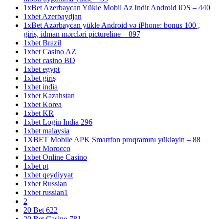
1xBet Azerbaycan Yükle Mobil Az Indir Android iOS – 440
1xbet Azerbaydjan
1xBet Azərbaycan yükle Android və iPhone: bonus 100 ,
giriş, idman mərcləri pictureline – 897
1xbet Brazil
1xbet Casino AZ
1xbet casino BD
1xbet egypt
1xbet giriş
1xbet india
1xbet Kazahstan
1xbet Korea
1xbet KR
1xbet Login India 296
1xbet malaysia
1XBET Mobile APK Smartfon proqramını yükləyin – 88
1xbet Morocco
1xbet Online Casino
1xbet pt
1xbet qeydiyyat
1xbet Russian
1xbet russian1
2
20 Bet 622
20 Bet Casino 781