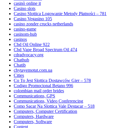
casinò online it
Casino slots
Casino Slottica Logowanie Metody Płatności – 781
Casino Vegasino 105
casino zonder crucks netherlands
casino-game
casinom-hub
casinos
Cbd Oil Online 922
Cbd Vape Broad Spectrum Oil 474
cdradvocacy.org
Chathub
Chatib
chytayemotut.com.ua
Cities
Co To Jest Slottica Dostawców Gier – 578
Codigo Promocional Betano 996
colombian mail order brides
Communications, GPS
Communications, Video Conferencing
Como Sacar Na Slottica Vale Destacar – 518
Computers, Computer Certification
Computers, Hardware
Computers, Software
Content