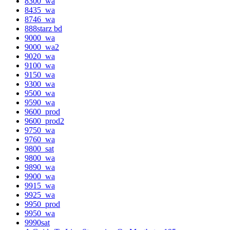
8300_wa
8435_wa
8746_wa
888starz bd
9000_wa
9000_wa2
9020_wa
9100_wa
9150_wa
9300_wa
9500_wa
9590_wa
9600_prod
9600_prod2
9750_wa
9760_wa
9800_sat
9800_wa
9890_wa
9900_wa
9915_wa
9925_wa
9950_prod
9950_wa
9990sat