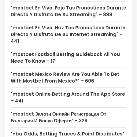
"mostbet En Vivo: Fajo Tus Pronósticos Durante
Directo Y Disfruta De Su Streaming" – 888
"mostbet En Vivo: Haz Tus Pronósticos Durante
Directo Y Disfruta De Su Internet Streaming" –
441
"mostbet Football Betting Guidebook All You
Need To Know – 17
"mostbet Mexico Review Are You Able To Bet
With Mostbet From Mexico?" – 606
"‎mostbet Online Betting Around The App Store
– 441
"mostbet Залози Онлайн Регистрация От
България И Бонус Оферти" – 326
"nba Odds, Betting Traces & Point Distributes"