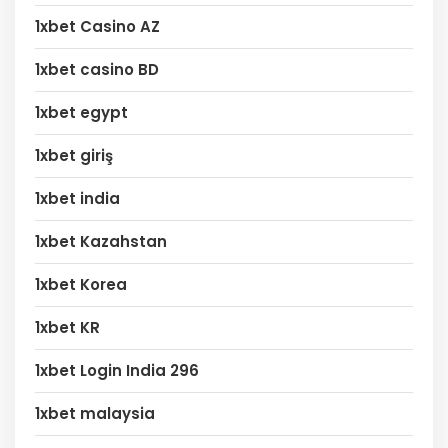
1xbet Casino AZ
1xbet casino BD
1xbet egypt
1xbet giriş
1xbet india
1xbet Kazahstan
1xbet Korea
1xbet KR
1xbet Login India 296
1xbet malaysia