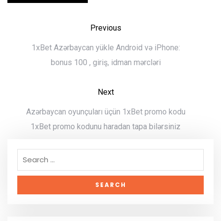
Previous
1xBet Azərbaycan yükle Android və iPhone:
bonus 100 , giriş, idman mərcləri
Next
Azərbaycan oyunçuları üçün 1xBet promo kodu
1xBet promo kodunu haradan tapa bilərsiniz