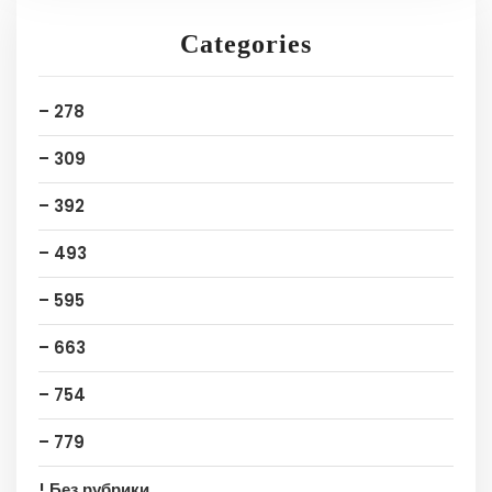
Categories
– 278
– 309
– 392
– 493
– 595
– 663
– 754
– 779
! Без рубрики