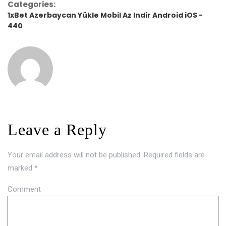
Categories:
1xBet Azerbaycan Yükle Mobil Az Indir Android iOS -
440
Leave a Reply
Your email address will not be published.
Required fields are
marked
*
Comment