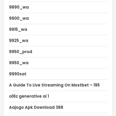
9890_wa
9900_wa
9915_wa
9925_wa
9950_prod
9950_wa
9990sat
A Guide To Live Streaming On Mostbet – 195
a16z generative ai 1
Aajogo Apk Download 388