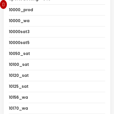
10000_prod
10000_wa
10000sat3
10000sat5
10050_sat
10100_sat
10120_sat
10125_sat
10156_wa
10170_wa