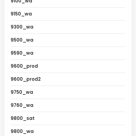
9100_wa
9150_wa
9300_wa
9500_wa
9590_wa
9600_prod
9600_prod2
9750_wa
9760_wa
9800_sat
9800_wa