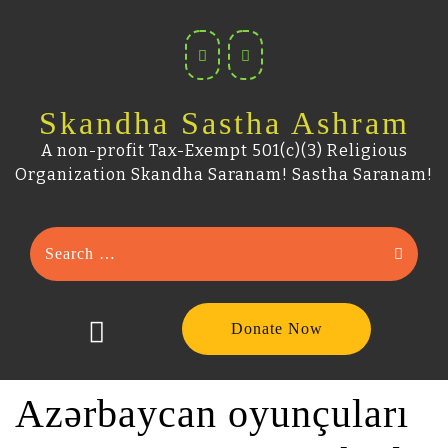
Skandha Sastha Ashram
A non-profit Tax-Exempt 501(c)(3) Religious
Organization Skandha Saranam! Sastha Saranam!
close
Donate Now
menu
Azərbaycan oyunçuları