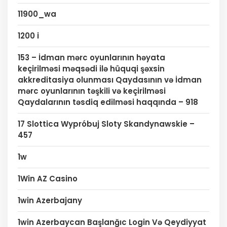
11900_wa
1200 i
153 – İdman mərc oyunlarının həyata
keçirilməsi məqsədi ilə hüquqi şəxsin
akkreditasiya olunması Qaydasının və İdman
mərc oyunlarının təşkili və keçirilməsi
Qaydalarının təsdiq edilməsi haqqında – 918
17 Slottica Wypróbuj Sloty Skandynawskie –
457
1w
1Win AZ Casino
1win Azerbajany
1win Azerbaycan Başlanğıc Login Və Qeydiyyat