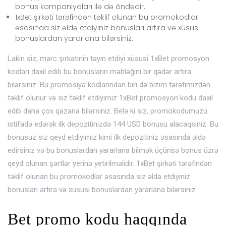
bonus kompaniyaları ilə də öndədir.
1xBet şirkəti tərəfindən təklif olunan bu promokodlar
əsasında siz əldə etdiyiniz bonusları artıra və xüsusi
bonuslardan yararlana bilərsiniz.
Lakin siz, mərc şirkətinin təyin etdiyi xüsusi 1xBet promosyon
kodları daxil edib bu bonusların məbləğini bir qədər artıra
bilərsiniz. Bu promosiya kodlarından biri də bizim tərəfimizdən
təklif olunur və siz təklif etdiyimiz 1xBet promosyon kodu daxil
edib daha çox qazana bilərsiniz. Belə ki siz, promokodumuzu
istifadə edərək ilk depozitinizdə 144 USD bonusu alacaqsınız. Bu
bonusuz siz qeyd etdiyimiz kimi ilk depozitiniz əsasında əldə
edirsiniz və bu bonuslardan yararlana bilmək üçünsə bonus üzrə
qeyd olunan şərtlər yerinə yetirilməlidir. 1xBet şirkəti tərəfindən
təklif olunan bu promokodlar əsasında siz əldə etdiyiniz
bonusları artıra və xüsusi bonuslardan yararlana bilərsiniz.
Bet promo kodu haqqında