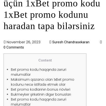
üçün 1xBet promo kodu
1xBet promo kodunu
haradan tapa bilərsiniz
November 26, 2023
Suresh Chandrasekaran
0 Comments
Content
Bet promo kodu haqqında zəruri
məlumatlar
Maksimum qazancı olan 1xBet promo
kodunu necə istifadə etmək olar
Bet promo kodlarının bonus növləri
Bukmeyker şirkətinin digər bonusları
Bet promo kodu haqqında zəruri
məlumatlar