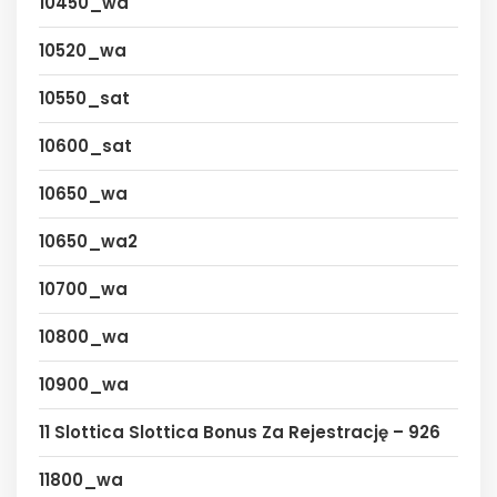
10450_wa
10520_wa
10550_sat
10600_sat
10650_wa
10650_wa2
10700_wa
10800_wa
10900_wa
11 Slottica Slottica Bonus Za Rejestrację – 926
11800_wa