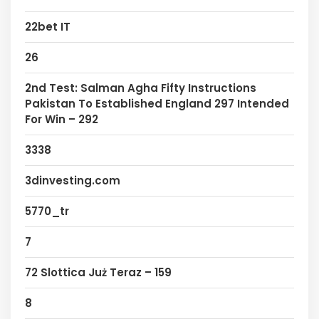
22bet IT
26
2nd Test: Salman Agha Fifty Instructions
Pakistan To Established England 297 Intended
For Win – 292
3338
3dinvesting.com
5770_tr
7
72 Slottica Już Teraz – 159
8