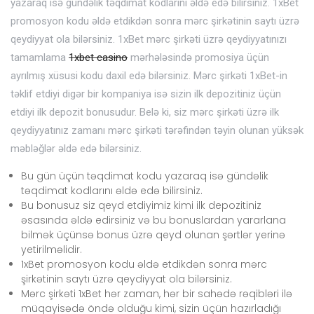
yazaraq isə gündəlik təqdimat kodlarını əldə edə bilirsiniz. 1xBet
promosyon kodu əldə etdikdən sonra mərc şirkətinin saytı üzrə
qeydiyyat ola bilərsiniz. 1xBet mərc şirkəti üzrə qeydiyyatınızı
tamamlama
1xbet casino
mərhələsində promosiya üçün
ayrılmış xüsusi kodu daxil edə bilərsiniz. Mərc şirkəti 1xBet-in
təklif etdiyi digər bir kompaniya isə sizin ilk depozitiniz üçün
etdiyi ilk depozit bonusudur. Belə ki, siz mərc şirkəti üzrə ilk
qeydiyyatınız zamanı mərc şirkəti tərəfindən təyin olunan yüksək
məbləğlər əldə edə bilərsiniz.
Bu gün üçün təqdimat kodu yazaraq isə gündəlik
təqdimat kodlarını əldə edə bilirsiniz.
Bu bonusuz siz qeyd etdiyimiz kimi ilk depozitiniz
əsasında əldə edirsiniz və bu bonuslardan yararlana
bilmək üçünsə bonus üzrə qeyd olunan şərtlər yerinə
yetirilməlidir.
1xBet promosyon kodu əldə etdikdən sonra mərc
şirkətinin saytı üzrə qeydiyyat ola bilərsiniz.
Mərc şirkəti 1xBet hər zaman, hər bir sahədə rəqibləri ilə
müqayisədə öndə olduğu kimi, sizin üçün hazırladığı