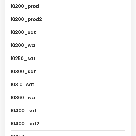
10200_prod
10200_prod2
10200_sat
10200_wa
10250_sat
10300_sat
10310_sat
10360_wa
10400_sat
10400_sat2