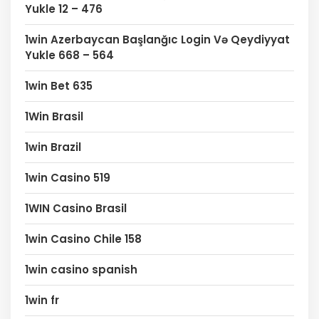
Yukle 12 – 476
1win Azerbaycan Başlanğıc Login Və Qeydiyyat
Yukle 668 – 564
1win Bet 635
1Win Brasil
1win Brazil
1win Casino 519
1WIN Casino Brasil
1win Casino Chile 158
1win casino spanish
1win fr