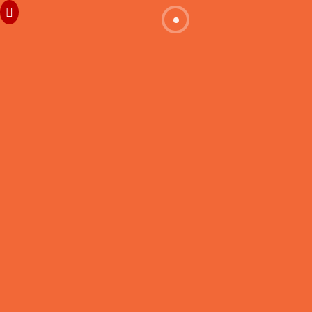
1Win Brasil
1win Brazil
1win Casino 519
1WIN Casino Brasil
1win Casino Chile 158
1win casino spanish
1win fr
1win India
1win Login 402
1WIN Official In Russia