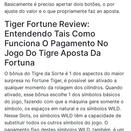
Basicamente é preciso apertar dois botões, o por
ajuste do valor e o que propriamente faz an aposta.
Tiger Fortune Review:
Entendendo Tais Como
Funciona O Pagamento No
Jogo Do Tigre Aposta Da
Fortuna
O bônus do Tigre da Sorte é 1 dos aspectos do maior
surpresa no Fortune Tiger, é possível ser ativado a
qualquer momento da rolagem dos cilindros. Quando
ativado, esse bônus escolhe 1 dos símbolos básicos
do jogo, fazendo com que a máquina gere somente o
símbolo, os espaços em natural e os símbolos WILD.
Nesse Slots, os símbolos WILD têm a capacidade de
substituir todos os outros símbolos do jogo. O
pagamento fixo destes símbolos WILD, também, é um