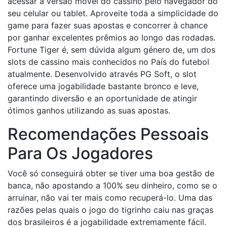
acessar a versão móvel do cassino pelo navegador do
seu celular ou tablet. Aproveite toda a simplicidade do
game para fazer suas apostas e concorrer à chance
por ganhar excelentes prêmios ao longo das rodadas.
Fortune Tiger é, sem dúvida algum género de, um dos
slots de cassino mais conhecidos no País do futebol
atualmente. Desenvolvido através PG Soft, o slot
oferece uma jogabilidade bastante bronco e leve,
garantindo diversão e an oportunidade de atingir
ótimos ganhos utilizando as suas apostas.
Recomendações Pessoais
Para Os Jogadores
Você só conseguirá obter se tiver uma boa gestão de
banca, não apostando a 100% seu dinheiro, como se o
arruinar, não vai ter mais como recuperá-lo. Uma das
razões pelas quais o jogo do tigrinho caiu nas graças
dos brasileiros é a jogabilidade extremamente fácil.