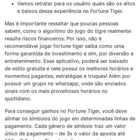
Vamos retratar para os usuário quais são os altos
e baixos dessa experiência no Fortune Tiger.
Mas é importante ressaltar que poucas pessoas
sabem, como o algoritmo do jogo do tigre realmente
resulta riscos financeiros. Por isso, não é
recomendável jogar fortune tiger saiba como uma
forma garantida de investimento e sim, por diversão e
entretenimento. Esse aplicativo, poderá ser baixado
de estilo gratuita e nele possui os melhores horários e
momentos pagantes, estratégias e truques! Além por
possuir um grupo no whatsapp, onde são enviados
sinais com os mais proveitosos horários no
quotidiano.
Para conseguir ganhos no Fortune Tiger, você deve
alinhar os símbolos do jogo em determinadas linhas de
pagamento. Cada género de símbolo traz um valor
único de pagamento – de 3x o valor da aposta até