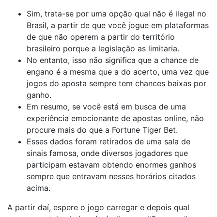
Sim, trata-se por uma opção qual não é ilegal no
Brasil, a partir de que você jogue em plataformas
de que não operem a partir do território
brasileiro porque a legislação as limitaria.
No entanto, isso não significa que a chance de
engano é a mesma que a do acerto, uma vez que
jogos do aposta sempre tem chances baixas por
ganho.
Em resumo, se você está em busca de uma
experiência emocionante de apostas online, não
procure mais do que a Fortune Tiger Bet.
Esses dados foram retirados de uma sala de
sinais famosa, onde diversos jogadores que
participam estavam obtendo enormes ganhos
sempre que entravam nesses horários citados
acima.
A partir daí, espere o jogo carregar e depois qual