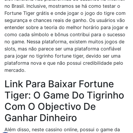
no Brasil. Inclusive, mostramos se há como testar o
Fortune Tiger grátis e onde jogar o jogo do tigre com
segurança e chances reais de ganho. Os usuários vão
entender sobre a teoria do melhor horário para jogar e
como cada símbolo e bônus contribui para o sucesso
no game. Nessa plataforma, existem muitos jogos de
slots, mas não parece ser uma plataforma confiável
para jogar no tigrinho fortune tiger, devido ser uma
plataforma nova e que não possui credibilidade pelo
mercado.
Link Para Baixar Fortune
Tiger: O Game Do Tigrinho
Com O Objectivo De
Ganhar Dinheiro
Além disso, neste cassino online, possui o game da