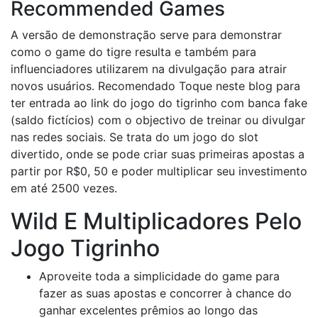
Recommended Games
A versão de demonstração serve para demonstrar
como o game do tigre resulta e também para
influenciadores utilizarem na divulgação para atrair
novos usuários. Recomendado Toque neste blog para
ter entrada ao link do jogo do tigrinho com banca fake
(saldo fictícios) com o objectivo de treinar ou divulgar
nas redes sociais. Se trata do um jogo do slot
divertido, onde se pode criar suas primeiras apostas a
partir por R$0, 50 e poder multiplicar seu investimento
em até 2500 vezes.
Wild E Multiplicadores Pelo
Jogo Tigrinho
Aproveite toda a simplicidade do game para
fazer as suas apostas e concorrer à chance do
ganhar excelentes prêmios ao longo das