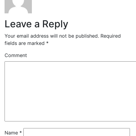
Leave a Reply
Your email address will not be published.
Required
fields are marked
*
Comment
Name
*