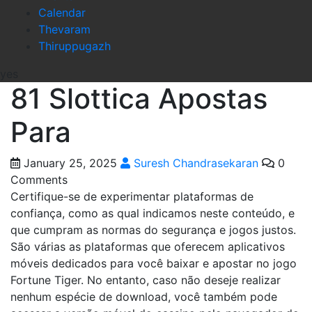
Calendar
Thevaram
Thiruppugazh
yes
81 Slottica Apostas
Para
January 25, 2025
Suresh Chandrasekaran
0
Comments
Certifique-se de experimentar plataformas de
confiança, como as qual indicamos neste conteúdo, e
que cumpram as normas do segurança e jogos justos.
São várias as plataformas que oferecem aplicativos
móveis dedicados para você baixar e apostar no jogo
Fortune Tiger. No entanto, caso não deseje realizar
nenhum espécie de download, você também pode