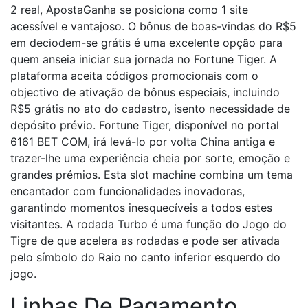
2 real, ApostaGanha se posiciona como 1 site
acessível e vantajoso. O bônus de boas-vindas do R$5
em deciodem-se grátis é uma excelente opção para
quem anseia iniciar sua jornada no Fortune Tiger. A
plataforma aceita códigos promocionais com o
objectivo de ativação de bônus especiais, incluindo
R$5 grátis no ato do cadastro, isento necessidade de
depósito prévio. Fortune Tiger, disponível no portal
6161 BET COM, irá levá-lo por volta China antiga e
trazer-lhe uma experiência cheia por sorte, emoção e
grandes prémios. Esta slot machine combina um tema
encantador com funcionalidades inovadoras,
garantindo momentos inesquecíveis a todos estes
visitantes. A rodada Turbo é uma função do Jogo do
Tigre de que acelera as rodadas e pode ser ativada
pelo símbolo do Raio no canto inferior esquerdo do
jogo.
Linhas De Pagamento