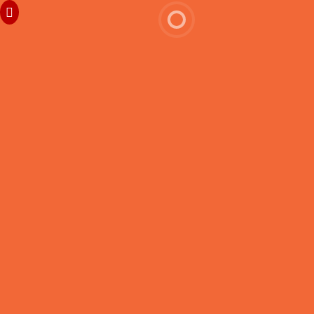
1win Turkiye
1win uzbekistan
1win yukle ios mobil tətbiqetmənin üstünlükləri
ᐉ iPhone və iPad üçün 1win proqramını indir –
185
1winRussia
1xbet apk
1xbet app
1xbet AZ Casino
1XBET AZ Giriş
1xbet Azerbajan