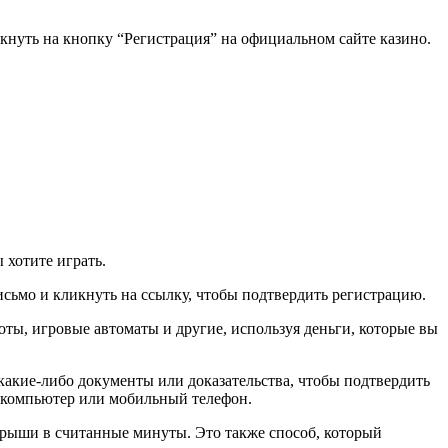
кнуть на кнопку “Регистрация” на официальном сайте казино.
 хотите играть.
сьмо и кликнуть на ссылку, чтобы подтвердить регистрацию.
лоты, игровые автоматы и другие, используя деньги, которые вы
 какие-либо документы или доказательства, чтобы подтвердить
 и компьютер или мобильный телефон.
игрыши в считанные минуты. Это также способ, который