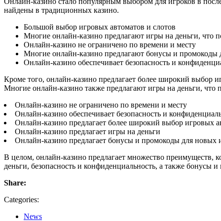
Онлайн-казино стало популярным выбором для игроков в после
найдены в традиционных казино.
Большой выбор игровых автоматов и слотов
Многие онлайн-казино предлагают игры на деньги, что 
Онлайн-казино не ограничено по времени и месту
Многие онлайн-казино предлагают бонусы и промокоды 
Онлайн-казино обеспечивает безопасность и конфиденци
Кроме того, онлайн-казино предлагает более широкий выбор иг
Многие онлайн-казино также предлагают игры на деньги, что 
Онлайн-казино не ограничено по времени и месту
Онлайн-казино обеспечивает безопасность и конфиденциал
Онлайн-казино предлагает более широкий выбор игровых а
Онлайн-казино предлагает игры на деньги
Онлайн-казино предлагает бонусы и промокоды для новых 
В целом, онлайн-казино предлагает множество преимуществ, к
деньги, безопасность и конфиденциальность, а также бонусы и
Share:
Categories:
News