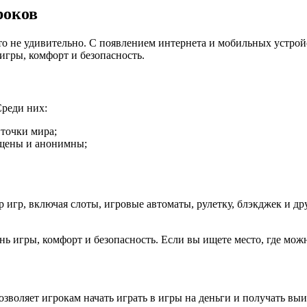
роков
то не удивительно. С появлением интернета и мобильных устройс
игры, комфорт и безопасность.
реди них:
 точки мира;
ищены и анонимны;
игр, включая слоты, игровые автоматы, рулетку, блэкджек и дру
 игры, комфорт и безопасность. Если вы ищете место, где можно
позволяет игрокам начать играть в игры на деньги и получать в