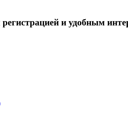
й регистрацией и удобным инт
в