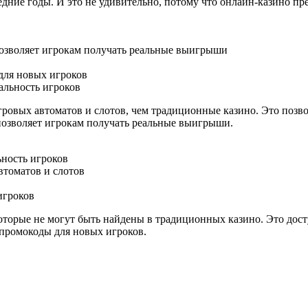
дние годы. И это не удивительно, потому что онлайн-казино пр
позволяет игрокам получать реальные выигрыши
для новых игроков
альность игроков
ровых автоматов и слотов, чем традиционные казино. Это позвол
позволяет игрокам получать реальные выигрыши.
ьность игроков
втоматов и слотов
игроков
оторые не могут быть найдены в традиционных казино. Это дост
 промокоды для новых игроков.