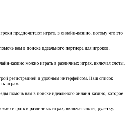
гроки предпочитают играть в онлайн-казино, потому что это
омочь вам в поиске идеального партнера для игроков,
нлайн-казино можно играть в различных играх, включая слоты,
строй регистрацией и удобным интерфейсом. Наш список
п к играм.
рады помочь вам в поиске идеального онлайн-казино, которое
жно играть в различных играх, включая слоты, рулетку,