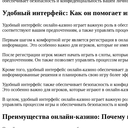
обеспечивает безопасность и конфиденциальность вашей личн
Удобный интерфейс: Как он помогает 
Удобный интерфейс онлайн-казино играет важную роль в обесп
соответствуют вашим предпочтениям, а также управлять проце
Первым шагом к комфортной игре является регистрация в онла
информации. Это особенно важно для игроков, которые не имею
После регистрации игрок может начать играть в слоты, котор
предпочтениям. Он также позволяет управлять процессом игры,
Кроме того, удобный интерфейс онлайн-казино обеспечивает до
информированные решения и планировать свою игру более эф
Удобный интерфейс также обеспечивает безопасность и конфи
Это особенно важно для игроков, которые играют в онлайн-ка
В целом, удобный интерфейс онлайн-казино играет важную рол
управлять процессом игры и обеспечивать безопасность и кон
Преимущества онлайн-казино: Почему