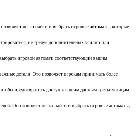
позволяет легко найти и выбрать игровые автоматы, которые
стрироваться, не требуя дополнительных усилий или
и выбрать игровой автомат, соответствующий вашим
 важные детали. Это позволяет игрокам принимать более
 чтобы предотвратить доступ к вашим данным третьим лицам.
лей. Он позволяет легко найти и выбрать игровые автоматы,