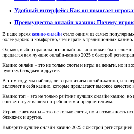
Удобный интерфейс: Как он помогает игрок
Преимущества онлайн-казино: Почему игро
В наше время
казино онлайн
стало одним из самых популярных 
более удобно и комфортно, чем играть в традиционных казино.
Однако, выбор правильного онлайн-казино может быть сложным
предлагая вам лучшие онлайн-казино 2025 с быстрой регистра
Казино онлайн – это не только слоты и игры на деньги, но и 
рулетку, блэкджек и другие.
В этом году, мы наблюдали за развитием онлайн-казино, и те
включает в себя казино, которые предлагают высокое качество 
Казино топ – это не только рейтинг лучших онлайн-казино, но
соответствует вашим потребностям и предпочтениям.
Игровые автоматы – это не только слоты, но и возможность ис
блэкджек и другие.
Выберите лучшее онлайн-казино 2025 с быстрой регистрацией 