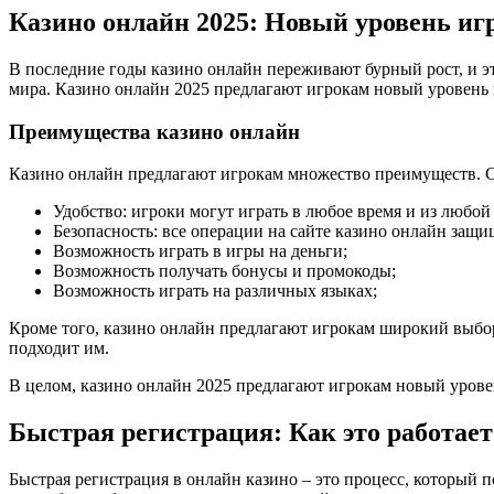
Казино онлайн 2025: Новый уровень иг
В последние годы казино онлайн переживают бурный рост, и э
мира. Казино онлайн 2025 предлагают игрокам новый уровень 
Преимущества казино онлайн
Казино онлайн предлагают игрокам множество преимуществ. С
Удобство: игроки могут играть в любое время и из любой
Безопасность: все операции на сайте казино онлайн защ
Возможность играть в игры на деньги;
Возможность получать бонусы и промокоды;
Возможность играть на различных языках;
Кроме того, казино онлайн предлагают игрокам широкий выбор 
подходит им.
В целом, казино онлайн 2025 предлагают игрокам новый уровень
Быстрая регистрация: Как это работает
Быстрая регистрация в онлайн казино – это процесс, который 