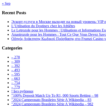
« Sep
Recent Posts
Эскорт-услуги в Москве выходят на новый уровень: VIP 
L’Utilisation du Dostinex chez les Athlètes
Le Letrozole pour les Hommes : Utilisations et Informations Ess
Anastrozole pour les Hommes : Tout Ce Que Vous Devez Savo
Οδηγός Ανάκτησης Κωδικού Πρόσβασης στο Frumzi Casino γ
Categories
– 278
– 309
– 392
– 493
– 595
– 663
– 754
– 779
! Без рубрики
"100% Deposit Match Up To R1, 000 Sports Betting – 98
"2024 Campeonato Brasileiro Série A Wikipedia – 83
"2024 Campeonato Brasileiro Série A Wikipedia – 982