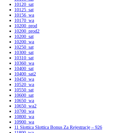
10120_sat
10125_sat
10156_wa
10170_wa
10200_prod
10200_prod2
10200_sat
10200_wa
10250_sat
10300_sat
10310_sat
10360_wa
10400_sat
10400_sat2
10450_wa
10520_wa
10550_sat
10600_sat
10650_wa
10650_wa2
10700_wa
10800_wa
10900_wa
11 Slottica Slottica Bonus Za Rejestrację – 926
11800_wa