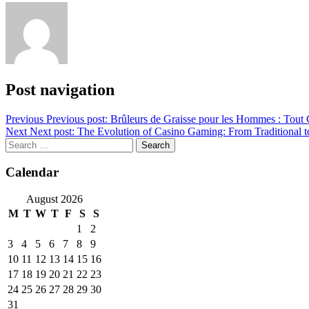
Post navigation
Previous
Previous post:
Brûleurs de Graisse pour les Hommes : Tout
Next
Next post:
The Evolution of Casino Gaming: From Traditional to
Calendar
August 2026
M
T
W
T
F
S
S
1
2
3
4
5
6
7
8
9
10
11
12
13
14
15
16
17
18
19
20
21
22
23
24
25
26
27
28
29
30
31