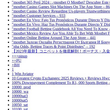
"mostbet 365 Perú 2024 ️: ¿mostbet O Mostbet? Descubre Este
"‎mostbet Casino Games Slot Machines On The App Store – 8
"mostbet Casino Review Regarding Us-players Trustworthine
"mostbet Customer Services – 933
"mostbet En Vivo: Fajo Tus Pronósticos Durante Directo Y Di
"mostbet En Vivo: Haz Tus Pronósticos Durante Directo Y Disf
"mostbet Football Betting Guidebook All You Need To Know 
"mostbet Mexico Review Are You Able To Bet With Mostbet 
"‎mostbet Online Betting Around The App Store – 441
"mostbet Залози Онлайн Регистрация От България И Бону
"nba Odds, Betting Traces & Point Distributes" – 192
【2023年最新】コニベットを徹底解剖！ボーナス・入金・出金
+++pinup
++PU
+BH
1
1 Win Aviator
10 Greatest Crypto Exchanges: 2025 Reviews + Reviews Hwc
100% Downpayment Complement To R1, 000 Sports Betting 
10000_prod
10000_wa
10000sat3
10000sat5
10050_sat
10100_sat