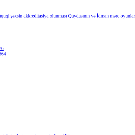
quqi şəxsin akkreditasiya olunması Qaydasının və İdman mərc oyunların
76
564