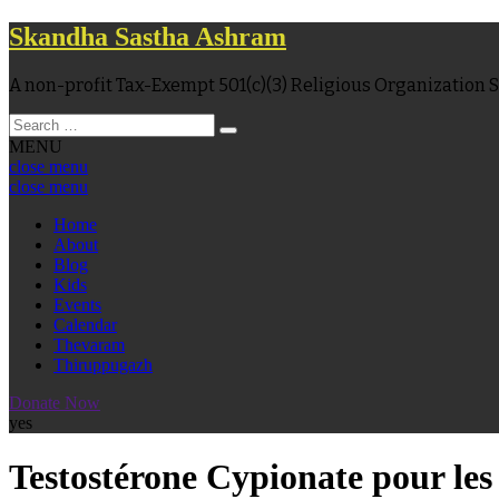
Skandha Sastha Ashram
A non-profit Tax-Exempt 501(c)(3) Religious Organizatio
MENU
close menu
close menu
Home
About
Blog
Kids
Events
Calendar
Thevaram
Thiruppugazh
Donate Now
yes
Testostérone Cypionate pour le