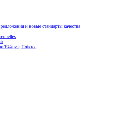
предложения и новые стандарты качества
entielles
ir
ια Έλληνες Παίκτες