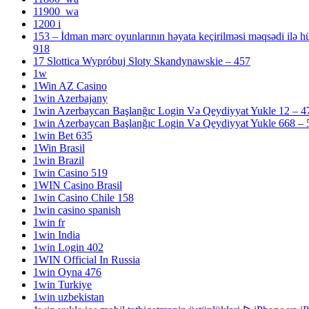
11900_wa
1200 i
153 – İdman mərc oyunlarının həyata keçirilməsi məqsədi ilə hü
918
17 Slottica Wypróbuj Sloty Skandynawskie – 457
1w
1Win AZ Casino
1win Azerbajany
1win Azerbaycan Başlanğıc Login Və Qeydiyyat Yukle 12 – 4
1win Azerbaycan Başlanğıc Login Və Qeydiyyat Yukle 668 – 
1win Bet 635
1Win Brasil
1win Brazil
1win Casino 519
1WIN Casino Brasil
1win Casino Chile 158
1win casino spanish
1win fr
1win India
1win Login 402
1WIN Official In Russia
1win Oyna 476
1win Turkiye
1win uzbekistan