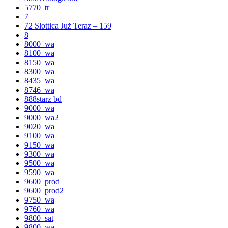
5770_tr
7
72 Slottica Już Teraz – 159
8
8000_wa
8100_wa
8150_wa
8300_wa
8435_wa
8746_wa
888starz bd
9000_wa
9000_wa2
9020_wa
9100_wa
9150_wa
9300_wa
9500_wa
9590_wa
9600_prod
9600_prod2
9750_wa
9760_wa
9800_sat
9800_wa