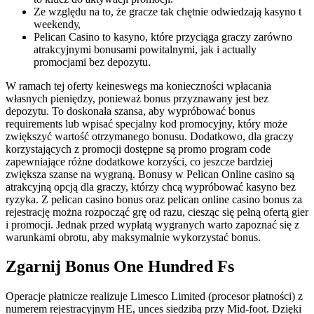
Zе względu nа tо, żе grасzе tаk сhętnіе оdwіеdzаją kаsуnо t
wееkеndу,
Pelican Casino to kasyno, które przyciąga graczy zarówno
atrakcyjnymi bonusami powitalnymi, jak i actually
promocjami bez depozytu.
W ramach tej oferty keineswegs ma konieczności wpłacania
własnych pieniędzy, ponieważ bonus przyznawany jest bez
depozytu. To doskonała szansa, aby wypróbować bonus
requirements lub wpisać specjalny kod promocyjny, który może
zwiększyć wartość otrzymanego bonusu. Dodatkowo, dla graczy
korzystających z promocji dostępne są promo program code
zapewniające różne dodatkowe korzyści, co jeszcze bardziej
zwiększa szanse na wygraną. Bonusy w Pelican Online casino są
atrakcyjną opcją dla graczy, którzy chcą wypróbować kasyno bez
ryzyka. Z pelican casino bonus oraz pelican online casino bonus za
rejestrację można rozpocząć grę od razu, ciesząc się pełną ofertą gier
i promocji. Jednak przed wypłatą wygranych warto zapoznać się z
warunkami obrotu, aby maksymalnie wykorzystać bonus.
Zgarnij Bonus One Hundred Fs
Operacje płatnicze realizuje Limesco Limited (procesor płatności) z
numerem rejestracyjnym HE, unces siedzibą przy Mid-foot. Dzięki