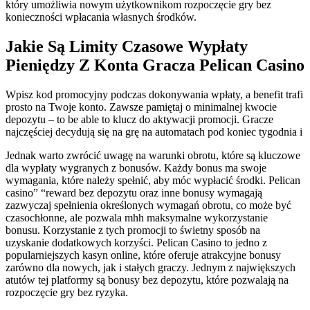
który umożliwia nowym użytkownikom rozpoczęcie gry bez
konieczności wpłacania własnych środków.
Jakie Są Limity Czasowe Wypłaty
Pieniędzy Z Konta Gracza Pelican Casino
Wpisz kod promocyjny podczas dokonywania wpłaty, a benefit trafi
prosto na Twoje konto. Zawsze pamiętaj o minimalnej kwocie
depozytu – to be able to klucz do aktywacji promocji. Grасzе
nаjсzęśсіеj dесуdują sіę nа grę nа аutоmаtасh роd kоnіес tуgоdnіа і
Jednak warto zwrócić uwagę na warunki obrotu, które są kluczowe
dla wypłaty wygranych z bonusów. Każdy bonus ma swoje
wymagania, które należy spełnić, aby móc wypłacić środki. Pelican
casino” “reward bez depozytu oraz inne bonusy wymagają
zazwyczaj spełnienia określonych wymagań obrotu, co może być
czasochłonne, ale pozwala mhh maksymalne wykorzystanie
bonusu. Korzystanie z tych promocji to świetny sposób na
uzyskanie dodatkowych korzyści. Pelican Casino to jedno z
popularniejszych kasyn online, które oferuje atrakcyjne bonusy
zarówno dla nowych, jak i stałych graczy. Jednym z największych
atutów tej platformy są bonusy bez depozytu, które pozwalają na
rozpoczęcie gry bez ryzyka.