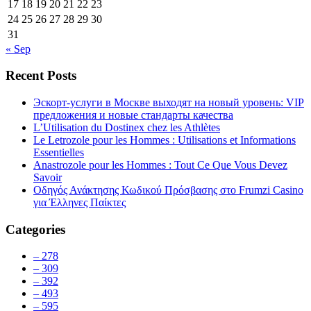
17
18
19
20
21
22
23
24
25
26
27
28
29
30
31
« Sep
Recent Posts
Эскорт-услуги в Москве выходят на новый уровень: VIP
предложения и новые стандарты качества
L’Utilisation du Dostinex chez les Athlètes
Le Letrozole pour les Hommes : Utilisations et Informations
Essentielles
Anastrozole pour les Hommes : Tout Ce Que Vous Devez
Savoir
Οδηγός Ανάκτησης Κωδικού Πρόσβασης στο Frumzi Casino
για Έλληνες Παίκτες
Categories
– 278
– 309
– 392
– 493
– 595