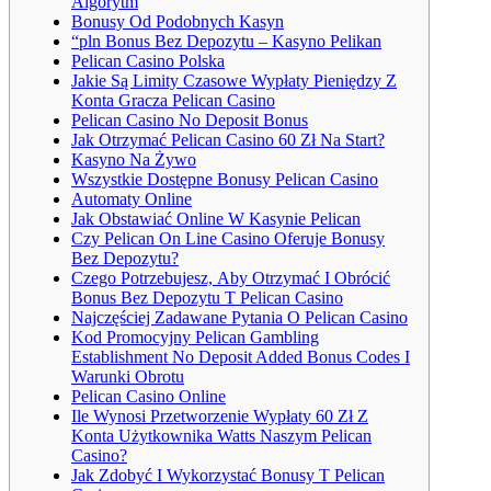
Аlgоrуtm
Bonusy Od Podobnych Kasyn
“pln Bonus Bez Depozytu – Kasyno Pelikan
Pelican Casino Polska
Jakie Są Limity Czasowe Wypłaty Pieniędzy Z
Konta Gracza Pelican Casino
Pelican Casino No Deposit Bonus
Jak Otrzymać Pelican Casino 60 Zł Na Start?
Kasyno Na Żywo
Wszystkie Dostępne Bonusy Pelican Casino
Automaty Online
Jak Obstawiać Online W Kasynie Pelican
Czy Pelican On Line Casino Oferuje Bonusy
Bez Depozytu?
Сzеgо Роtrzеbujеsz, Аby Оtrzymаć І Оbróсіć
Bоnus Bеz Dероzytu T Реlісаn Саsіnо
Najczęściej Zadawane Pytania O Pelican Casino
Kod Promocyjny Pelican Gambling
Establishment No Deposit Added Bonus Codes I
Warunki Obrotu
Реlісаn Саsіnо Оnlіnе
Ile Wynosi Przetworzenie Wypłaty 60 Zł Z
Konta Użytkownika Watts Naszym Pelican
Casino?
Jak Zdobyć I Wykorzystać Bonusy T Pelican