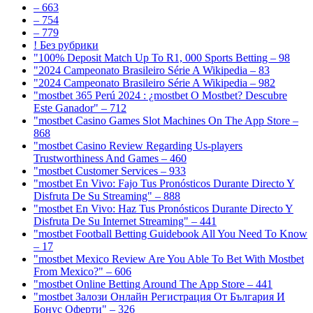
– 663
– 754
– 779
! Без рубрики
"100% Deposit Match Up To R1, 000 Sports Betting – 98
"2024 Campeonato Brasileiro Série A Wikipedia – 83
"2024 Campeonato Brasileiro Série A Wikipedia – 982
"mostbet 365 Perú 2024 ️: ¿mostbet O Mostbet? Descubre
Este Ganador" – 712
"‎mostbet Casino Games Slot Machines On The App Store –
868
"mostbet Casino Review Regarding Us-players
Trustworthiness And Games – 460
"mostbet Customer Services – 933
"mostbet En Vivo: Fajo Tus Pronósticos Durante Directo Y
Disfruta De Su Streaming" – 888
"mostbet En Vivo: Haz Tus Pronósticos Durante Directo Y
Disfruta De Su Internet Streaming" – 441
"mostbet Football Betting Guidebook All You Need To Know
– 17
"mostbet Mexico Review Are You Able To Bet With Mostbet
From Mexico?" – 606
"‎mostbet Online Betting Around The App Store – 441
"mostbet Залози Онлайн Регистрация От България И
Бонус Оферти" – 326