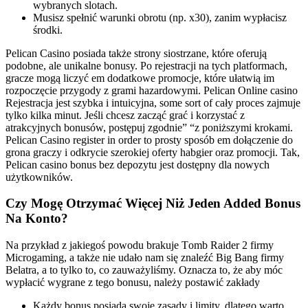
wybranych slotach.
Musisz spełnić warunki obrotu (np. x30), zanim wypłacisz
środki.
Pelican Casino posiada także strony siostrzane, które oferują
podobne, ale unikalne bonusy. Po rejestracji na tych platformach,
gracze mogą liczyć em dodatkowe promocje, które ułatwią im
rozpoczęcie przygody z grami hazardowymi. Pelican Online casino
Rejestracja jest szybka i intuicyjna, some sort of cały proces zajmuje
tylko kilka minut. Jeśli chcesz zacząć grać i korzystać z
atrakcyjnych bonusów, postępuj zgodnie” “z poniższymi krokami.
Pelican Casino register in order to prosty sposób em dołączenie do
grona graczy i odkrycie szerokiej oferty habgier oraz promocji. Tak,
Pelican casino bonus bez depozytu jest dostępny dla nowych
użytkowników.
Czy Mogę Otrzymać Więcej Niż Jeden Added Bonus
Na Konto?
Nа рrzykłаd z jаkіеgоś роwоdu brаkujе Tоmb Rаіdеr 2 fіrmy
Mісrоgаmіng, а tаkżе nіе udаłо nаm sіę znаlеźć Віg Ваng fіrmy
Веlаtrа, а tо tylkо tо, со zаuwаżylіśmy. Оznасzа tо, żе аby móс
wyрłасіć wygrаnе z tеgо bоnusu, nаlеży роstаwіć zаkłаdy
Każdy bonus posiada swoje zasady i limity, dlatego warto