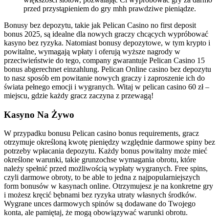
przed przystąpieniem do gry mhh prawdziwe pieniądze.
Bonusy bez depozytu, takie jak Pelican Casino no first deposit
bonus 2025, są idealne dla nowych graczy chcących wypróbować
kasyno bez ryzyka. Natomiast bonusy depozytowe, w tym krypto i
powitalne, wymagają wpłaty i oferują wyższe nagrody w
przeciwieństwie do tego, company gwarantuje Pelican Casino 15
bonus abgerechnet einzahlung. Pelican Online casino bez depozytu
to nasz sposób em powitanie nowych graczy i zaproszenie ich do
świata pełnego emocji i wygranych. Witaj w pelican casino 60 zł –
miejscu, gdzie każdy gracz zaczyna z przewagą!
Kasyno Na Żywo
W przypadku bonusu Pelican casino bonus requirements, gracz
otrzymuje określoną kwotę pieniędzy względnie darmowe spiny bez
potrzeby wpłacania depozytu. Każdy bonus powitalny może mieć
określone warunki, takie grunzochse wymagania obrotu, które
należy spełnić przed możliwością wypłaty wygranych. Free spins,
czyli darmowe obroty, to be able to jedna z najpopularniejszych
form bonusów w kasynach online. Otrzymujesz je na konkretne gry
i możesz kręcić bębnami bez ryzyka utraty własnych środków.
Wygrane unces darmowych spinów są dodawane do Twojego
konta, ale pamiętaj, że mogą obowiązywać warunki obrotu.