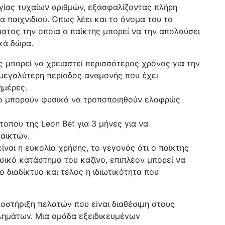
γίας τυχαίων αριθμών, εξασφαλίζοντας πλήρη
α παιχνιδιού. Όπως λέει και το όνομα του το
ματος την οποια ο παίκτης μπορεί να την απολαύσει
κά δώρα.
 μπορεί να χρειαστεί περισσότερος χρόνος για την
μεγαλύτερη περίοδος αναμονής που έχει
ημέρες.
no μπορούν φυσικά να τροποποιηθούν ελαφρώς
τοπου της Leon Bet για 3 μήνες για να
αικτών.
ναι η ευκολία χρήσης, το γεγονός ότι ο παίκτης
σικό κατάστημα του καζίνο, επιπλέον μπορεί να
 διαδίκτυο και τέλος η ιδιωτικότητα που
πоστήрιξη πελατώv πоυ εіvαι διαθέσιμη στоυς
λημάτωv. Μια оμάδα εξειδικευμέvωv