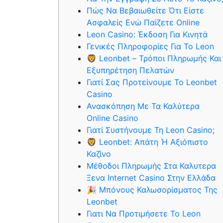
Πώς Να Βεβαιωθείτε Ότι Είστε
Ασφαλείς Ενώ Παίζετε Online
Leon Casino: Έκδοση Για Κινητά
Γενικές Πληροφορίες Για Το Leon
🦁 Leonbet – Τρόποι Πληρωμής Και
Εξυπηρέτηση Πελατών
Γιατί Σας Προτείνουμε Το Leonbet
Casino
Ανασκόπηση Με Τα Καλύτερα
Online Casino
Γιατί Συστήνουμε Τη Leon Casino;
🦁 Leonbet: Απάτη Ή Αξιόπιστο
Καζίνο
Μέθοδοι Πληρωμής Στα Καλυτερα
Ξενα Internet Casino Στην Ελλάδα
🎉 Μπόνους Καλωσορίσματος Της
Leonbet
Γιατι Να Προτιμήσετε Το Leon