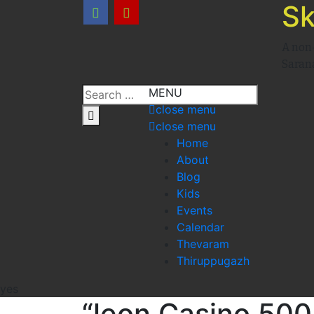
Sk
A non
Saran
MENU
close menu
close menu
Home
About
Blog
Kids
Events
Calendar
Thevaram
Thiruppugazh
yes
“leon Casino 50