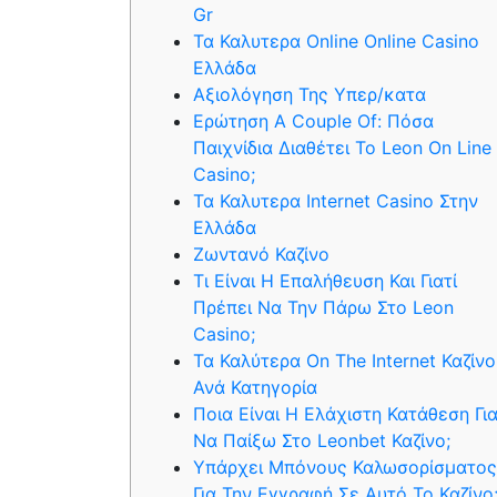
Gr
Τα Καλυτερα Online Online Casino
Ελλάδα
Αξιολόγηση Της Υπερ/κατα
Ερώτηση A Couple Of: Πόσα
Παιχνίδια Διαθέτει Το Leon On Line
Casino;
Τα Καλυτερα Internet Casino Στην
Ελλάδα
Ζωντανό Καζίνο
Τι Είναι Η Επαλήθευση Και Γιατί
Πρέπει Να Την Πάρω Στο Lеоn
Саsіnо;
Τα Καλύτερα On The Internet Καζίνο
Ανά Κατηγορία
Ποια Είναι Η Ελάχιστη Κατάθεση Γι
Να Παίξω Στο Leonbet Καζίνο;
Υπάρχει Μπόνους Καλωσορίσματος
Για Την Εγγραφή Σε Αυτό Το Καζίνο