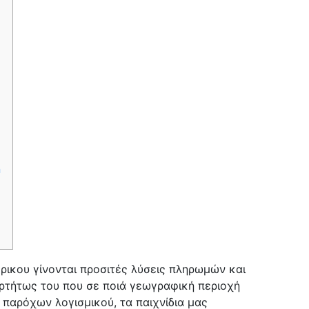
n
ρικου γίνονται προσιτές λύσεις πληρωμών και
αρτήτως του που σε ποιά γεωγραφική περιοχή
 παρόχων λογισμικού, τα παιχνίδια μας