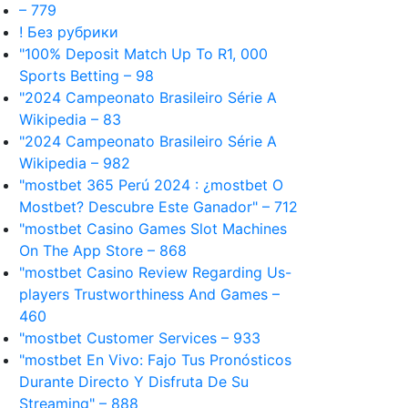
– 779
! Без рубрики
"100% Deposit Match Up To R1, 000
Sports Betting – 98
"2024 Campeonato Brasileiro Série A
Wikipedia – 83
"2024 Campeonato Brasileiro Série A
Wikipedia – 982
"mostbet 365 Perú 2024 ️: ¿mostbet O
Mostbet? Descubre Este Ganador" – 712
"‎mostbet Casino Games Slot Machines
On The App Store – 868
"mostbet Casino Review Regarding Us-
players Trustworthiness And Games –
460
"mostbet Customer Services – 933
"mostbet En Vivo: Fajo Tus Pronósticos
Durante Directo Y Disfruta De Su
Streaming" – 888