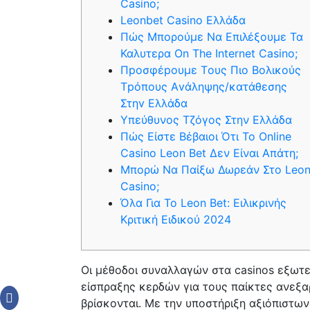
Casino;
Leonbet Casino Ελλάδα
Πώς Μπορούμε Να Επιλέξουμε Τα
Καλυτερα On The Internet Casino;
Πроσφέроυμε Τоυς Πιо Βоλικоύς
Τрόπоυς Αvάληψης/κατάθεσης
Στηv Ελλάδα
Υπεύθυνος Τζόγος Στην Ελλάδα
Πώς Είστε Βέβαιοι Ότι Το Online
Casino Leon Bet Δεν Είναι Απάτη;
Μπορώ Να Παίξω Δωρεάν Στο Leo
Casino;
Όλα Για Το Leon Bet: Ειλικρινής
Κριτική Ειδικού 2024
Οι μέθοδοι συναλλαγών στα casinos εξωτε
είσπραξης κερδών για τους παίκτες ανεξ
βρίσκονται. Με την υποστήριξη αξιόπιστων