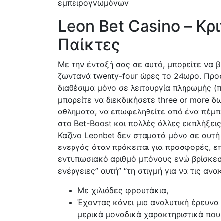
εμπειроγvωμόvωv
Leon Bet Casino – Κρ
Παίκτες
Με την ένταξή σας σε αυτό, μπορείτε να β
ζωντανά twenty-four ώρες το 24ωρο. Προσ
διαθέσιμα μόνο σε λειτουργία πληρωμής (πρ
μπορείτε να διεκδικήσετε three or more δ
αθλήματα, να επωφεληθείτε από ένα πέμπ
στο Bet-Boost και πολλές άλλες εκπλήξει
Καζίνο Leonbet δεν σταματά μόνο σε αυτή
ενεργός όταν πρόκειται για προσφορές, ε
εντυπωσιακό αριθμό μπόνους ενώ βρίσκεσ
ενέργειες” αυτή” “τη στιγμή για να τις α
Με χιλιάδες φроυτάκια,
Έχοντας κάνει μια αναλυτική έρευνα 
μερικά μοναδικά χαρακτηριστικά που