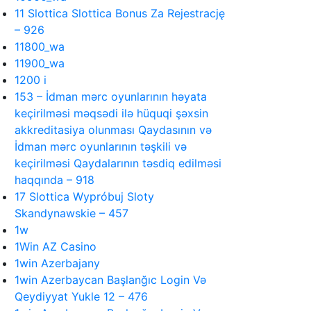
11 Slottica Slottica Bonus Za Rejestrację
– 926
11800_wa
11900_wa
1200 i
153 – İdman mərc oyunlarının həyata
keçirilməsi məqsədi ilə hüquqi şəxsin
akkreditasiya olunması Qaydasının və
İdman mərc oyunlarının təşkili və
keçirilməsi Qaydalarının təsdiq edilməsi
haqqında – 918
17 Slottica Wypróbuj Sloty
Skandynawskie – 457
1w
1Win AZ Casino
1win Azerbajany
1win Azerbaycan Başlanğıc Login Və
Qeydiyyat Yukle 12 – 476