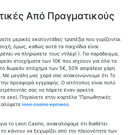
ιτικές Από Πραγματικούς
ρείτε μερικές εκατοντάδες τραπέζια που γυρίζονται
οχή, όμως, καθώς αυτά τα παιχνίδια είναι
έπει να πληρώσετε τους ντίλερ! ). Για παράδειγμα,
ωρεάν στοιχήματα των 10€ που ισχύουν για όλα τα
το δωρεάν στοίχημα των 5€, 50% ασφάλεια χάρη
ς. Με μεγάλη μας χαρά σας ανακοινώνουμε ότι Το
 την προσφορά εγγραφής. Ο ιστότοπος είναι πολύ
πιτρέποντάς σας να πάρετε έναν αρκετά
τε εκεί. Πηγαίνετε στην καρτέλα “Προωθητικές
νακαλύψετε
leon casino κριτικες
.
για το Leon Casino, ανακαλύψαμε ότι διαθέτει
 το κάνουν να ξεχωρίζει από την πλειονότητα των