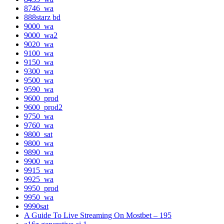
8746_wa
888starz bd
9000_wa
9000_wa2
9020_wa
9100_wa
9150_wa
9300_wa
9500_wa
9590_wa
9600_prod
9600_prod2
9750_wa
9760_wa
9800_sat
9800_wa
9890_wa
9900_wa
9915_wa
9925_wa
9950_prod
9950_wa
9990sat
A Guide To Live Streaming On Mostbet – 195