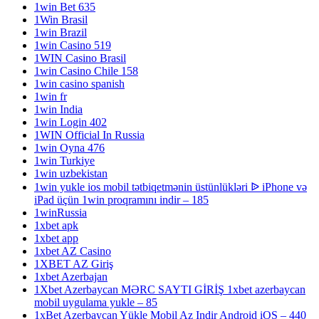
1win Bet 635
1Win Brasil
1win Brazil
1win Casino 519
1WIN Casino Brasil
1win Casino Chile 158
1win casino spanish
1win fr
1win India
1win Login 402
1WIN Official In Russia
1win Oyna 476
1win Turkiye
1win uzbekistan
1win yukle ios mobil tətbiqetmənin üstünlükləri ᐉ iPhone və
iPad üçün 1win proqramını indir – 185
1winRussia
1xbet apk
1xbet app
1xbet AZ Casino
1XBET AZ Giriş
1xbet Azerbajan
1Xbet Azerbaycan MƏRC SAYTI GİRİŞ 1xbet azerbaycan
mobil uygulama yukle – 85
1xBet Azerbaycan Yükle Mobil Az Indir Android iOS – 440