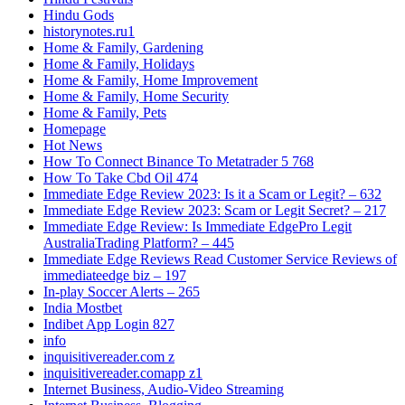
Hindu Gods
historynotes.ru1
Home & Family, Gardening
Home & Family, Holidays
Home & Family, Home Improvement
Home & Family, Home Security
Home & Family, Pets
Homepage
Hot News
How To Connect Binance To Metatrader 5 768
How To Take Cbd Oil 474
Immediate Edge Review 2023: Is it a Scam or Legit? – 632
Immediate Edge Review 2023: Scam or Legit Secret? – 217
Immediate Edge Review: Is Immediate EdgePro Legit
AustraliaTrading Platform? – 445
Immediate Edge Reviews Read Customer Service Reviews of
immediateedge biz – 197
In-play Soccer Alerts – 265
India Mostbet
Indibet App Login 827
info
inquisitivereader.com z
inquisitivereader.comapp z1
Internet Business, Audio-Video Streaming