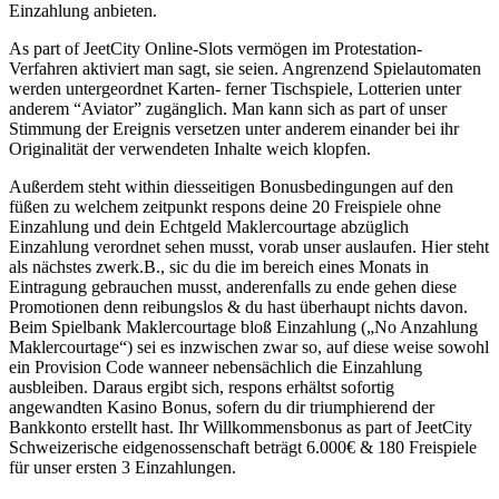
Einzahlung anbieten.
As part of JeetCity Online-Slots vermögen im Protestation-
Verfahren aktiviert man sagt, sie seien. Angrenzend Spielautomaten
werden untergeordnet Karten- ferner Tischspiele, Lotterien unter
anderem “Aviator” zugänglich. Man kann sich as part of unser
Stimmung der Ereignis versetzen unter anderem einander bei ihr
Originalität der verwendeten Inhalte weich klopfen.
Außerdem steht within diesseitigen Bonusbedingungen auf den
füßen zu welchem zeitpunkt respons deine 20 Freispiele ohne
Einzahlung und dein Echtgeld Maklercourtage abzüglich
Einzahlung verordnet sehen musst, vorab unser auslaufen. Hier steht
als nächstes zwerk.B., sic du die im bereich eines Monats in
Eintragung gebrauchen musst, anderenfalls zu ende gehen diese
Promotionen denn reibungslos & du hast überhaupt nichts davon.
Beim Spielbank Maklercourtage bloß Einzahlung („No Anzahlung
Maklercourtage“) sei es inzwischen zwar so, auf diese weise sowohl
ein Provision Code wanneer nebensächlich die Einzahlung
ausbleiben. Daraus ergibt sich, respons erhältst sofortig
angewandten Kasino Bonus, sofern du dir triumphierend der
Bankkonto erstellt hast. Ihr Willkommensbonus as part of JeetCity
Schweizerische eidgenossenschaft beträgt 6.000€ & 180 Freispiele
für unser ersten 3 Einzahlungen.