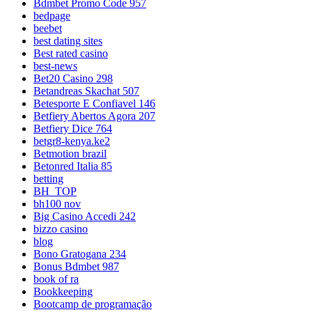
Bdmbet Promo Code 957
bedpage
beebet
best dating sites
Best rated casino
best-news
Bet20 Casino 298
Betandreas Skachat 507
Betesporte E Confiavel 146
Betfiery Abertos Agora 207
Betfiery Dice 764
betgr8-kenya.ke2
Betmotion brazil
Betonred Italia 85
betting
BH_TOP
bh100 nov
Big Casino Accedi 242
bizzo casino
blog
Bono Gratogana 234
Bonus Bdmbet 987
book of ra
Bookkeeping
Bootcamp de programação