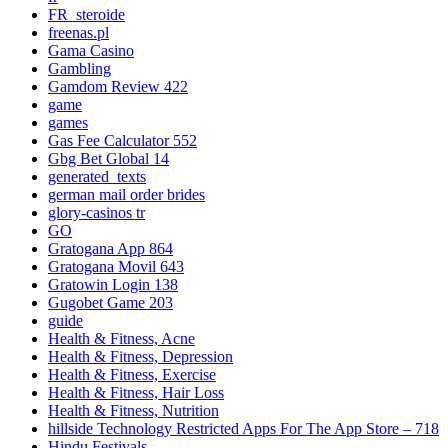
FR_steroide
freenas.pl
Gama Casino
Gambling
Gamdom Review 422
game
games
Gas Fee Calculator 552
Gbg Bet Global 14
generated_texts
german mail order brides
glory-casinos tr
GO
Gratogana App 864
Gratogana Movil 643
Gratowin Login 138
Gugobet Game 203
guide
Health & Fitness, Acne
Health & Fitness, Depression
Health & Fitness, Exercise
Health & Fitness, Hair Loss
Health & Fitness, Nutrition
‎hillside Technology Restricted Apps For The App Store – 718
Hindu Festivals