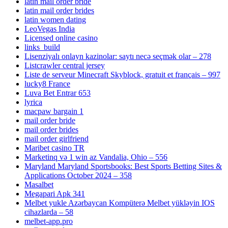
latin mail order bride
latin mail order brides
latin women dating
LeoVegas India
Licensed online casino
links_build
Lisenziyalı onlayn kazinolar: saytı necə seçmək olar – 278
Listcrawler central jersey
Liste de serveur Minecraft Skyblock, gratuit et français – 997
lucky8 France
Luva Bet Entrar 653
lyrica
macpaw bargain 1
mail order bride
mail order brides
mail order girlfriend
Maribet casino TR
Marketinq və 1 win az Vandalia, Ohio – 556
Maryland Maryland Sportsbooks: Best Sports Betting Sites &
Applications October 2024 – 358
Masalbet
Megapari Apk 341
Melbet yukle Azərbaycan Kompüterə Melbet yükləyin IOS
cihazlarda – 58
melbet-app.pro