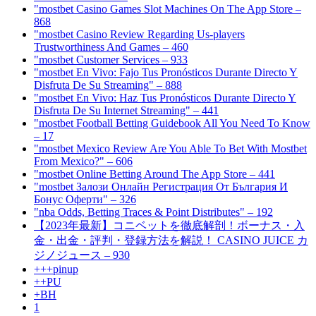
"‎mostbet Casino Games Slot Machines On The App Store –
868
"mostbet Casino Review Regarding Us-players
Trustworthiness And Games – 460
"mostbet Customer Services – 933
"mostbet En Vivo: Fajo Tus Pronósticos Durante Directo Y
Disfruta De Su Streaming" – 888
"mostbet En Vivo: Haz Tus Pronósticos Durante Directo Y
Disfruta De Su Internet Streaming" – 441
"mostbet Football Betting Guidebook All You Need To Know
– 17
"mostbet Mexico Review Are You Able To Bet With Mostbet
From Mexico?" – 606
"‎mostbet Online Betting Around The App Store – 441
"mostbet Залози Онлайн Регистрация От България И
Бонус Оферти" – 326
"nba Odds, Betting Traces & Point Distributes" – 192
【2023年最新】コニベットを徹底解剖！ボーナス・入
金・出金・評判・登録方法を解説！ CASINO JUICE カ
ジノジュース – 930
+++pinup
++PU
+BH
1