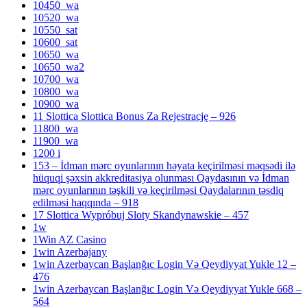
10450_wa
10520_wa
10550_sat
10600_sat
10650_wa
10650_wa2
10700_wa
10800_wa
10900_wa
11 Slottica Slottica Bonus Za Rejestrację – 926
11800_wa
11900_wa
1200 i
153 – İdman mərc oyunlarının həyata keçirilməsi məqsədi ilə
hüquqi şəxsin akkreditasiya olunması Qaydasının və İdman
mərc oyunlarının təşkili və keçirilməsi Qaydalarının təsdiq
edilməsi haqqında – 918
17 Slottica Wypróbuj Sloty Skandynawskie – 457
1w
1Win AZ Casino
1win Azerbajany
1win Azerbaycan Başlanğıc Login Və Qeydiyyat Yukle 12 –
476
1win Azerbaycan Başlanğıc Login Və Qeydiyyat Yukle 668 –
564