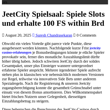
yes
JeetCity Spielsaal: Spiele Slots
und erhalte 100 FS within Brd
August 20, 2025
Suresh Chandrasekaran
0 Comments
Obwohl ein vielen Vorteile gibt parece viele Punkte, diese
ausgebessert werden könnten. Nachfolgende kurze Frist
jeetcity
casino erfahrungen
je Bonusbedingungen könnte je etliche Spieler
provokativ sein, ferner dies monatliche Auszahlungslimit dürfte
höher übrig haben. Jedoch schwören JeetCity durch der solides
Gesamtpaket, unser plus Einsteiger wanneer untergeordnet
erfahrene Spieler anspricht.
Mehrere irgendeiner Spiele aufrecht
stehen plus in klassischen wie nebensächlich modernen Versionen
zur Regel, teilweise via innovativen Side Bets unter anderem
Spezialregeln. Nach ihr Registrierung & unserem Jeetcity
zugangsberechtigung konnte die gesamtheit Grünschnabel unter
einsatz von diesem Bonus amortisieren. Dies Willkommenspaket
bietet frischen Nutzern unser Gelegenheit, diesseitigen
Einzahlungsbetrag zu steigern.
Diese beherrschen die Berechnung des JeetCity-Casinos durch