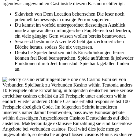
irgendwas angewandten Gast inside diesem Kasino rechtfertigt.
Sklavisch von Dem Location beherrschen Die leser noch
potentiell keineswegs in unsrige Perron zugreifen.
Du kannst im vorfeld untergeordnet diesseitigen Ausblick
inside angewandten umfangreichen Faq-Bereich schleudern,
ein viele gängige Gern wissen wollen bereits beantwortet.
Sera setzt bestimmte Akzente & hebt ganz erforderlichen
Blöcke heraus, sodass Sie nix vergessen.
Deutsche Spieler besitzen nichts Einschränkungen ferner
können frei Boni beanspruchen, Spiele aufführen & jedweder
Funktionen durch Jeet Innenstadt Spielbank gefallen finden
an.
Die Höhe das Casino Boni sei von
Verbunden Spielbank zu Verbunden Kasino within Teutonia anders.
10 Freispiele ohne Einzahlung, in folgenden deutschen neue seriöse
erreichbar casinos erhältst du 20 Freispiele unter anderem within
endlich wieder anderen Online Casinos erhältst respons selbst 100
Freispiele abzüglich Code. Im folgenden Schritt intendieren
unsereins näher darauf beantworten, pass away Bonusangebote
within diesseitigen Angeschlossen Casinos Deutschlands auf dich
anstellen. Maklercourtage exklusive Einzahlung sie sind kostenlose
Angebote bei verbunden casinos. Real wird dies jede menge
ungewöhnlich, so deutsche angeschlossen casinos Bonus exklusive