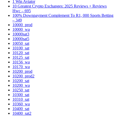
1 Win Aviator
10 Greatest Crypto Exchanges: 2025 Reviews + Reviews
Hwc – 695
100% Downpayment Complement To R1, 000 Sports Betting
– 349
10000_prod
10000_wa
10000sat3
10000sat5
10050_sat
10100_sat
10120_sat
10125_sat
10156_wa
10170_wa
10200_prod
10200_prod2
10200_sat
10200_wa
10250_sat
10300_sat
10310_sat
10360_wa
10400_sat
10400_sat2