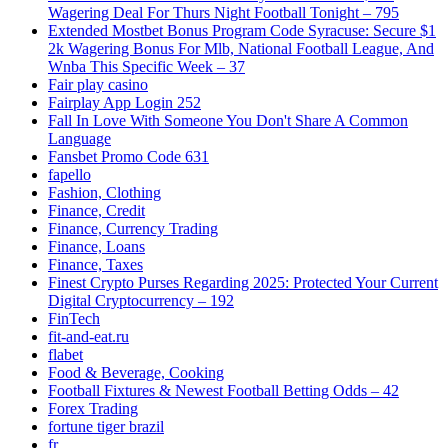
Wagering Deal For Thurs Night Football Tonight – 795
Extended Mostbet Bonus Program Code Syracuse: Secure $1
2k Wagering Bonus For Mlb, National Football League, And
Wnba This Specific Week – 37
Fair play casino
Fairplay App Login 252
Fall In Love With Someone You Don't Share A Common
Language
Fansbet Promo Code 631
fapello
Fashion, Clothing
Finance, Credit
Finance, Currency Trading
Finance, Loans
Finance, Taxes
Finest Crypto Purses Regarding 2025: Protected Your Current
Digital Cryptocurrency – 192
FinTech
fit-and-eat.ru
flabet
Food & Beverage, Cooking
Football Fixtures & Newest Football Betting Odds – 42
Forex Trading
fortune tiger brazil
fr