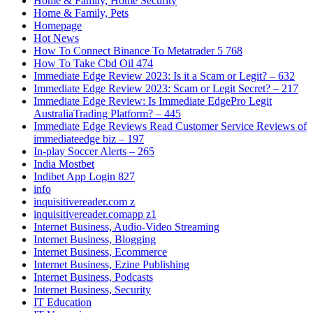
Home & Family, Home Security
Home & Family, Pets
Homepage
Hot News
How To Connect Binance To Metatrader 5 768
How To Take Cbd Oil 474
Immediate Edge Review 2023: Is it a Scam or Legit? – 632
Immediate Edge Review 2023: Scam or Legit Secret? – 217
Immediate Edge Review: Is Immediate EdgePro Legit
AustraliaTrading Platform? – 445
Immediate Edge Reviews Read Customer Service Reviews of
immediateedge biz – 197
In-play Soccer Alerts – 265
India Mostbet
Indibet App Login 827
info
inquisitivereader.com z
inquisitivereader.comapp z1
Internet Business, Audio-Video Streaming
Internet Business, Blogging
Internet Business, Ecommerce
Internet Business, Ezine Publishing
Internet Business, Podcasts
Internet Business, Security
IT Education