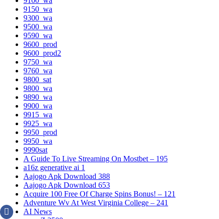
9100_wa
9150_wa
9300_wa
9500_wa
9590_wa
9600_prod
9600_prod2
9750_wa
9760_wa
9800_sat
9800_wa
9890_wa
9900_wa
9915_wa
9925_wa
9950_prod
9950_wa
9990sat
A Guide To Live Streaming On Mostbet – 195
a16z generative ai 1
Aajogo Apk Download 388
Aajogo Apk Download 653
Acquire 100 Free Of Charge Spins Bonus! – 121
Adventure Wv At West Virginia College – 241
AI News