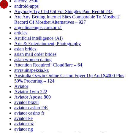
ancorZ 2500
android-apps
Anybody Try Cbd Oil For Shingles Pain Reddit 233
Are Any Betting Internet Sites Comparable To Mostbet?
Record Of Mostbet Alternatives – 927
argentinaengps.com.ar z1
articles
Artificial intelligence (AI)
Arts & Entertainment, Photography
asian brides
asian mail order brides
asian women dating
Attention Required! Cloudflare – 64
atyrauinspeksia.kz
Australia Ozwin Online Casino Foyer Up Aud $4000 Plus
50% Procuring – 124
Aviator
Aviator 1win 222
Aviator Aposta 800
aviator brazil
aviator casino DE
aviator casino fr
aviator ke
aviator mz
aviator ng