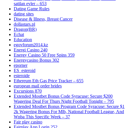
satilan evler – 653
Dating Game Rules
dating sites
Disease & Illness, Breast Cancer
dollastars.pl
Dragon(BR)
Echat
Education
egovforum2014.kz
Energi Casino 240
Energy Casino 50 Free Spins 359
Energycasino Bonus 302
eporner
ES_esteroid
esteroide
Ethereum Eth Gas Price Tracker – 655
european mail order brides
Excursions 870
Extended Mostbet Bonus Code Syracuse: Secure $200
Wagering Deal For Thurs Night Football Tonight – 795
Extended Mostbet Bonus Program Code Syracuse: Secure $1
2k Wagering Bonus For Mlb, National Football League, And
Wnba This Specific Week – 37
Fair play casino
Fairplay App Login 252