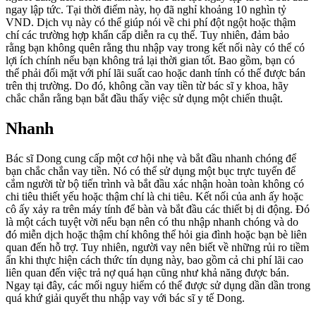
ngay lập tức. Tại thời điểm này, họ đã nghỉ khoảng 10 nghìn tỷ
VND. Dịch vụ này có thể giúp nói về chi phí đột ngột hoặc thậm
chí các trường hợp khẩn cấp diễn ra cụ thể. Tuy nhiên, đảm bảo
rằng bạn không quên rằng thu nhập vay trong kết nối này có thể có
lợi ích chính nếu bạn không trả lại thời gian tốt. Bao gồm, bạn có
thể phải đối mặt với phí lãi suất cao hoặc danh tính có thể được bán
trên thị trường. Do đó, không cần vay tiền từ bác sĩ y khoa, hãy
chắc chắn rằng bạn bắt đầu thấy việc sử dụng một chiến thuật.
Nhanh
Bác sĩ Dong cung cấp một cơ hội nhẹ và bắt đầu nhanh chóng để
bạn chắc chắn vay tiền. Nó có thể sử dụng một bục trực tuyến để
cắm người từ bộ tiến trình và bắt đầu xác nhận hoàn toàn không có
chi tiêu thiết yếu hoặc thậm chí là chi tiêu. Kết nối của anh ấy hoặc
cô ấy xảy ra trên máy tính để bàn và bắt đầu các thiết bị di động. Đó
là một cách tuyệt vời nếu bạn nên có thu nhập nhanh chóng và do
đó miễn dịch hoặc thậm chí không thể hỏi gia đình hoặc bạn bè liên
quan đến hỗ trợ. Tuy nhiên, người vay nên biết về những rủi ro tiềm
ẩn khi thực hiện cách thức tín dụng này, bao gồm cả chi phí lãi cao
liên quan đến việc trả nợ quá hạn cũng như khả năng được bán.
Ngay tại đây, các mối nguy hiểm có thể được sử dụng dần dần trong
quá khứ giải quyết thu nhập vay với bác sĩ y tế Dong.