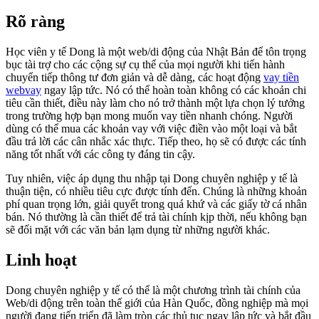
Rõ ràng
Học viên y tế Dong là một web/di động của Nhật Bản để tôn trọng
bục tài trợ cho các cộng sự cụ thể của mọi người khi tiến hành
chuyển tiếp thông tư đơn giản và dễ dàng, các hoạt động
vay tiền
webvay
ngay lập tức. Nó có thể hoàn toàn không có các khoản chi
tiêu cần thiết, điều này làm cho nó trở thành một lựa chọn lý tưởng
trong trường hợp bạn mong muốn vay tiền nhanh chóng. Người
dùng có thể mua các khoản vay với việc điền vào một loại và bắt
đầu trả lời các cân nhắc xác thực. Tiếp theo, họ sẽ có được các tính
năng tốt nhất với các công ty đáng tin cậy.
Tuy nhiên, việc áp dụng thu nhập tại Dong chuyên nghiệp y tế là
thuận tiện, có nhiều tiêu cực được tính đến. Chúng là những khoản
phí quan trọng lớn, giải quyết trong quá khứ và các giấy tờ cá nhân
bán. Nó thường là cần thiết để trả tài chính kịp thời, nếu không bạn
sẽ đối mặt với các văn bản lạm dụng từ những người khác.
Linh hoạt
Dong chuyên nghiệp y tế có thể là một chương trình tài chính của
Web/di động trên toàn thế giới của Hàn Quốc, đồng nghiệp mà mọi
người đang tiến triển đã làm tròn các thủ tục ngay lập tức và bắt đầu