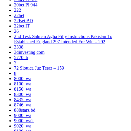
20bet Pl 944
222
22bet
22Bet BD
22bet IT
26
2nd Test: Salman Agha Fifty Instructions Pakistan To
Established England 297 Intended For Win – 292
3338
3dinvesting.com
5770_tr
7
72 Slottica Już Teraz – 159
8
8000_wa
8100_wa
8150_wa
8300_wa
8435_wa
8746_wa
888starz bd
9000_wa
9000_wa2
9020_wa