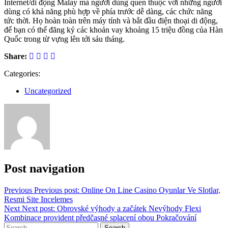
Internet/di động Malay mà người dùng quen thuộc với những người
dùng có khả năng phù hợp về phía trước dễ dàng, các chức năng
tức thời. Họ hoàn toàn trên máy tính và bắt đầu điện thoại di động,
để bạn có thể đăng ký các khoản vay khoảng 15 triệu đồng của Hàn
Quốc trong từ vựng lên tới sáu tháng.
Share:
Categories:
Uncategorized
Post navigation
Previous
Previous post:
Online On Line Casino Oyunlar Ve Slotlar,
Resmi Site Incelemes
Next
Next post:
Obrovské výhody a začátek Nevýhody Flexi
Kombinace provident předčasné splacení obou Pokračování