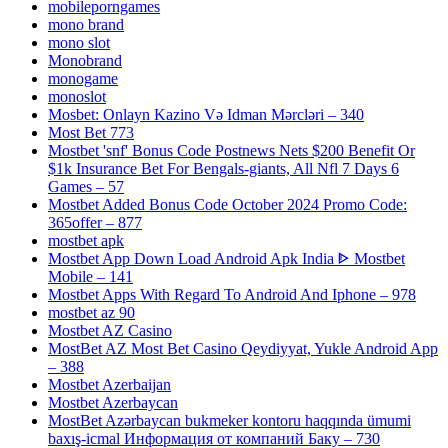
mobileporngames
mono brand
mono slot
Monobrand
monogame
monoslot
Mosbet: Onlayn Kazino Və Idman Mərcləri – 340
Most Bet 773
Mostbet 'snf' Bonus Code Postnews Nets $200 Benefit Or
$1k Insurance Bet For Bengals-giants, All Nfl 7 Days 6
Games – 57
Mostbet Added Bonus Code October 2024 Promo Code:
365offer – 877
mostbet apk
Mostbet App Down Load Android Apk India ᐈ Mostbet
Mobile – 141
Mostbet Apps With Regard To Android And Iphone – 978
mostbet az 90
Mostbet AZ Casino
MostBet AZ Most Bet Casino Qeydiyyat, Yukle Android App
– 388
Mostbet Azerbaijan
Mostbet Azerbaycan
MostBet Azərbaycan bukmeker kontoru haqqında ümumi
baxış-icmal Информация от компаний Баку – 730