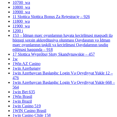
10700_wa
10800_wa
10900_wa
11 Slottica Slottica Bonus Za Rejestrację – 926
11800_wa
11900_wa
1200 i
153 – İdman mərc oyunlarının həyata keçirilməsi məqsədi ilə
hüquqi şəxsin akkreditasiya olunması Qaydasının və İdman
mərc oyunlarının təşkili və keçirilməsi Qaydalarının təsdiq
edilməsi haqqında – 918
17 Slottica Wypróbuj Sloty Skandynawskie – 457
1w
1Win AZ Casino
1win Azerbajany
1win Azerbaycan Başlanğıc Login Və Qeydiyyat Yukle 12 –
476
1win Azerbaycan Başlanğıc Login Və Qeydiyyat Yukle 668 –
564
1win Bet 635
1Win Brasil
1win Brazil
1win Casino 519
1WIN Casino Brasil
1win Casino Chile 158