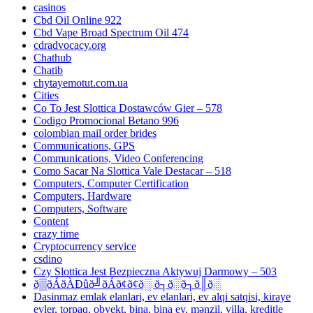
casinos
Cbd Oil Online 922
Cbd Vape Broad Spectrum Oil 474
cdradvocacy.org
Chathub
Chatib
chytayemotut.com.ua
Cities
Co To Jest Slottica Dostawców Gier – 578
Codigo Promocional Betano 996
colombian mail order brides
Communications, GPS
Communications, Video Conferencing
Como Sacar Na Slottica Vale Destacar – 518
Computers, Computer Certification
Computers, Hardware
Computers, Software
Content
crazy time
Cryptocurrency service
csdino
Czy Slottica Jest Bezpieczna Aktywuj Darmowy – 503
ð▒ðÁðÀÐûð╝ðÁð¢ð¢ð░ ð┐ð░ð┐ð║ð░
Dasinmaz emlak elanlari, ev elanlari, ev alqi satqisi, kiraye
evler, torpaq, obyekt, bina, bina ev, mənzil, villa, kreditle