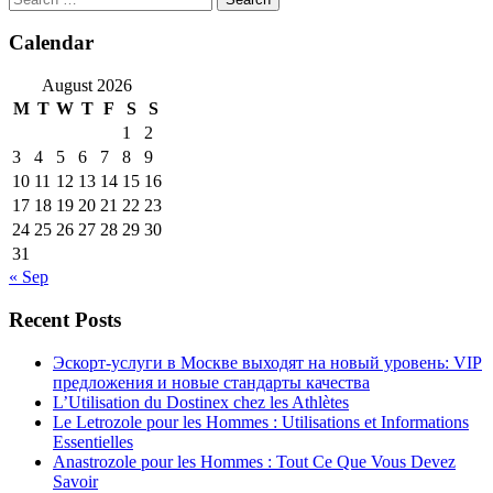
Calendar
August 2026
M
T
W
T
F
S
S
1
2
3
4
5
6
7
8
9
10
11
12
13
14
15
16
17
18
19
20
21
22
23
24
25
26
27
28
29
30
31
« Sep
Recent Posts
Эскорт-услуги в Москве выходят на новый уровень: VIP
предложения и новые стандарты качества
L’Utilisation du Dostinex chez les Athlètes
Le Letrozole pour les Hommes : Utilisations et Informations
Essentielles
Anastrozole pour les Hommes : Tout Ce Que Vous Devez
Savoir