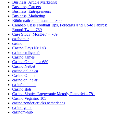
Business, Article Marketing
Business, Careers
Business, Entrepreneurs
Business, Marketing
Bütün nəticələrə baxın .. – 366
Carabao Glass Football Tips, Forecasts And Go-to Fabircs:
Round Two – 789
Case Study: Mostbet" – 769
casibom tr
casino
Casino Days Nz 143
casino en ligne fr
Casino games
Casino Gratogana 680
Casino Netbet
casino onlina ca
Casino Online
casino online ar
casinò online it
Casino slots
Casino Slottica Logowanie Metody Płatności – 781
Casino Vegasino 105
casino zonder crucks netherlands
casino-game
casinom-hub