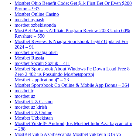
Mostbet Ohio Benefit Code: Get $1k First Bet Or Even $200
Promo – 933
Mostbet Online Casino
mostbet oynash
mostbet ozbekistonda
MostBet Partners Affiliate Program Review 2023 Upto 60%
Revshare – 550
Mostbet Review: Is Niagra Sportsbook Legit? Updated For
2024 – 91
mostbet royxatga olish
Mostbet Russia
mostbet Sözaltı Sözlük – 411
Mostbet Sportsbook About Windows Pc Down Load Free 8
Zero 2 402-us Possuindo Mostbetsportsnj
Mostbet_applicationnj" – 23
Mostbet Sportsbook Co Online & Mobile App Bonus – 364
mostbet tr
mostbet uz
Mostbet UZ Casino
mostbet uz kirish
Mostbet UZ Online
Mostbet Uzbekistan
Mostbet Yukle ᐈ Android, Ios Mostbet Indir Azərbaycan ötrü
– 288
MostBet yüklə Azərbaycanda Mostbet yükləyin IOS və