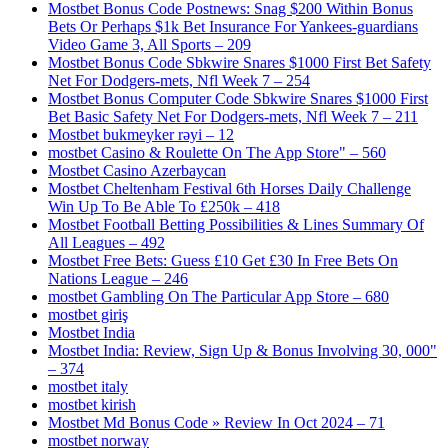
Mostbet Bonus Code Postnews: Snag $200 Within Bonus
Bets Or Perhaps $1k Bet Insurance For Yankees-guardians
Video Game 3, All Sports – 209
Mostbet Bonus Code Sbkwire Snares $1000 First Bet Safety
Net For Dodgers-mets, Nfl Week 7 – 254
Mostbet Bonus Computer Code Sbkwire Snares $1000 First
Bet Basic Safety Net For Dodgers-mets, Nfl Week 7 – 211
Mostbet bukmeyker rəyi – 12
‎mostbet Casino & Roulette On The App Store" – 560
Mostbet Casino Azerbaycan
Mostbet Cheltenham Festival 6th Horses Daily Challenge
Win Up To Be Able To £250k – 418
Mostbet Football Betting Possibilities & Lines Summary Of
All Leagues – 492
Mostbet Free Bets: Guess £10 Get £30 In Free Bets On
Nations League – 246
‎mostbet Gambling On The Particular App Store – 680
mostbet giriş
Mostbet India
Mostbet India: Review, Sign Up & Bonus Involving 30, 000"
– 374
mostbet italy
mostbet kirish
Mostbet Md Bonus Code » Review In Oct 2024 – 71
mostbet norway