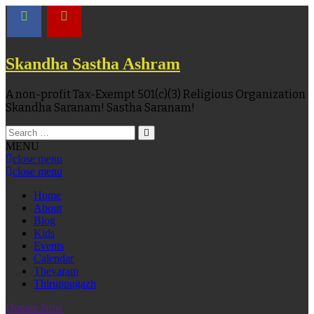
Skandha Sastha Ashram
A non-profit Tax-Exempt 501(c)(3) Religious Organization
Skandha Saranam! Sastha Saranam!
MENU
close menu
close menu
Home
About
Blog
Kids
Events
Calendar
Thevaram
Thiruppugazh
Donate Now