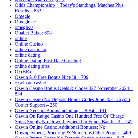
Odds Championship » Today's Standings, Matches Plus
Results – 833
Omegle
Omegle cc
omegle.is
Onabet Baixar 698
online
Online Casino
online casino au
online dating
Online Dating First Date Greeting
online dating sites
Ox(BR)
Ozwin $10 Free Bonus Nice Iii – 709
ozwin au casino
Ozwin Casino Bonus Deals & Codes 327 November 2024 –
834
Ozwin Casino No Deposit Bonus Codes June 2021 Crypto
Corner Support – 250
Ozwin Neosurf Bonus Including 128 Bit – 191
Ozwin On Range Casino One Hundred Free Of Charge
Spins Simply No Down Payment On Funds Bandits 3 – 245
Ozwin Online Casino Additional Bonuses: No
Downpayment, Procuring & Numerous Other People – 409