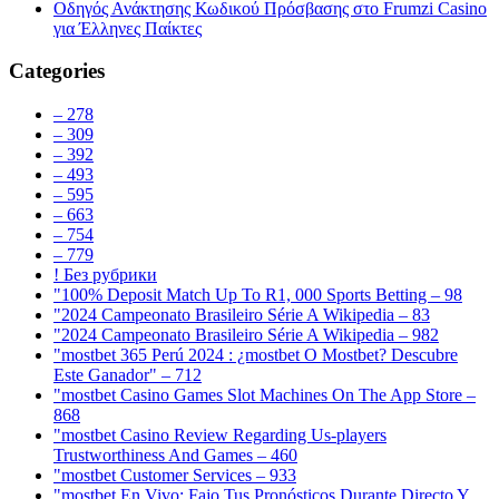
Οδηγός Ανάκτησης Κωδικού Πρόσβασης στο Frumzi Casino
για Έλληνες Παίκτες
Categories
– 278
– 309
– 392
– 493
– 595
– 663
– 754
– 779
! Без рубрики
"100% Deposit Match Up To R1, 000 Sports Betting – 98
"2024 Campeonato Brasileiro Série A Wikipedia – 83
"2024 Campeonato Brasileiro Série A Wikipedia – 982
"mostbet 365 Perú 2024 ️: ¿mostbet O Mostbet? Descubre
Este Ganador" – 712
"‎mostbet Casino Games Slot Machines On The App Store –
868
"mostbet Casino Review Regarding Us-players
Trustworthiness And Games – 460
"mostbet Customer Services – 933
"mostbet En Vivo: Fajo Tus Pronósticos Durante Directo Y