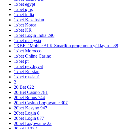
1xbet egypt
1xbet giriş
1xbet india
1xbet Kazahstan
1xbet Korea
1xbet KR
1xbet Login India 296
1xbet malaysia
1XBET Mobile APK Smartfon proqramını yükləyin – 88
1xbet Morocco
1xbet Online Casino
1xbet pt
1xbet qeydiyyat
1xbet Russian
1xbet russian1
2
20 Bet 622
20 Bet Casino 781
20bet Bonus 744
20bet Casino Logowanie 307
20bet Kasyno 947
20bet Login 8
20bet Login 877
20bet Logowanie 22
20bet Pl 372