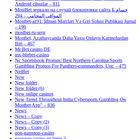
Android cihazlar – 811
MostBet зеркало на случай блокировки сайта Б حسام
الموافى المحامي – 294
Mostbet-az91: İdman Mərcləri Və Giri Solusi Publikasi Jurnal
– 196
mostbet-ru-serg
Mostbet, Azərbaycanda Daha Yaxşı Onlayn Kazinolardan
Biri – 467
Mr Bet casino DE
mx-bbrbet-casino
Nc Sportsbook Promos: Best Northern Carolina Sports
Gambling Promos For Panthers-commanders, Unc – 475
NetBet
New
New folder
New folder (6)
New online casinos
New Trend Throughout India Cybersports Gambling On
Mostbet App" – 836
News
News – Copy
News – Copy (2)
News – Copy (3)
non-gamstop-casino
nouveau casino en ligne 2