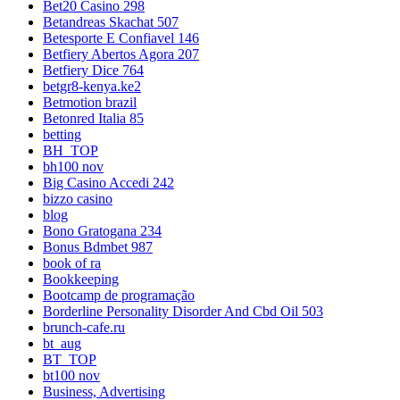
Bet20 Casino 298
Betandreas Skachat 507
Betesporte E Confiavel 146
Betfiery Abertos Agora 207
Betfiery Dice 764
betgr8-kenya.ke2
Betmotion brazil
Betonred Italia 85
betting
BH_TOP
bh100 nov
Big Casino Accedi 242
bizzo casino
blog
Bono Gratogana 234
Bonus Bdmbet 987
book of ra
Bookkeeping
Bootcamp de programação
Borderline Personality Disorder And Cbd Oil 503
brunch-cafe.ru
bt_aug
BT_TOP
bt100 nov
Business, Advertising