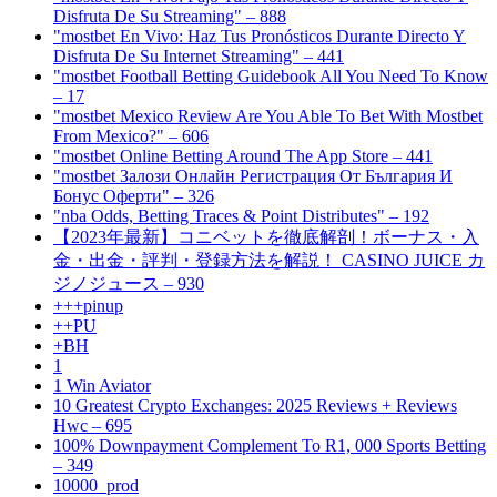
Disfruta De Su Streaming" – 888
"mostbet En Vivo: Haz Tus Pronósticos Durante Directo Y
Disfruta De Su Internet Streaming" – 441
"mostbet Football Betting Guidebook All You Need To Know
– 17
"mostbet Mexico Review Are You Able To Bet With Mostbet
From Mexico?" – 606
"‎mostbet Online Betting Around The App Store – 441
"mostbet Залози Онлайн Регистрация От България И
Бонус Оферти" – 326
"nba Odds, Betting Traces & Point Distributes" – 192
【2023年最新】コニベットを徹底解剖！ボーナス・入
金・出金・評判・登録方法を解説！ CASINO JUICE カ
ジノジュース – 930
+++pinup
++PU
+BH
1
1 Win Aviator
10 Greatest Crypto Exchanges: 2025 Reviews + Reviews
Hwc – 695
100% Downpayment Complement To R1, 000 Sports Betting
– 349
10000_prod