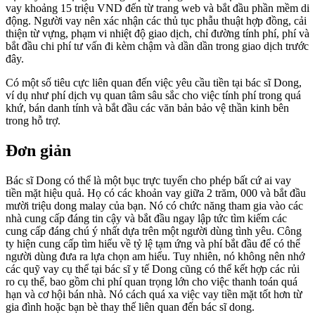
vay khoảng 15 triệu VND đến từ trang web và bắt đầu phần mềm di
động.
Người vay nên xác nhận các thủ tục phẫu thuật hợp đồng, cải
thiện từ vựng, phạm vi nhiệt độ giao dịch, chỉ đường tính phí, phí và
bắt đầu chi phí tư vấn đi kèm chậm và dần dần trong giao dịch trước
đây.
Có một số tiêu cực liên quan đến việc yêu cầu tiền tại bác sĩ Dong,
ví dụ như phí dịch vụ quan tâm sâu sắc cho việc tính phí trong quá
khứ, bán danh tính và bắt đầu các văn bản bảo vệ thần kinh bên
trong hỗ trợ.
Đơn giản
Bác sĩ Dong có thể là một bục trực tuyến cho phép bất cứ ai vay
tiền mặt hiệu quả. Họ có các khoản vay giữa 2 trăm, 000 và bắt đầu
mười triệu dong malay của bạn. Nó có chức năng tham gia vào các
nhà cung cấp đáng tin cậy và bắt đầu ngay lập tức tìm kiếm các
cung cấp đáng chú ý nhất dựa trên một người dùng tình yêu. Công
ty hiện cung cấp tìm hiểu về tỷ lệ tạm ứng và phí bắt đầu để có thể
người dùng đưa ra lựa chọn am hiểu. Tuy nhiên, nó không nên nhớ
các quỹ vay cụ thể tại bác sĩ y tế Dong cũng có thể kết hợp các rủi
ro cụ thể, bao gồm chi phí quan trọng lớn cho việc thanh toán quá
hạn và cơ hội bán nhà. Nó cách quá xa việc vay tiền mặt tốt hơn từ
gia đình hoặc bạn bè thay thế liên quan đến bác sĩ dong.