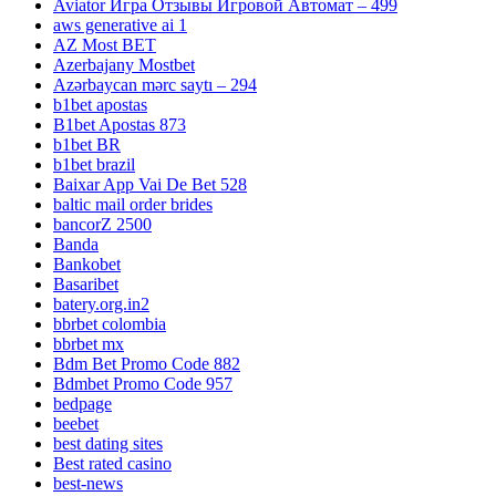
Aviator Игра Отзывы Игровой Автомат – 499
aws generative ai 1
AZ Most BET
Azerbajany Mostbet
Azərbaycan mərc saytı – 294
b1bet apostas
B1bet Apostas 873
b1bet BR
b1bet brazil
Baixar App Vai De Bet 528
baltic mail order brides
bancorZ 2500
Banda
Bankobet
Basaribet
batery.org.in2
bbrbet colombia
bbrbet mx
Bdm Bet Promo Code 882
Bdmbet Promo Code 957
bedpage
beebet
best dating sites
Best rated casino
best-news