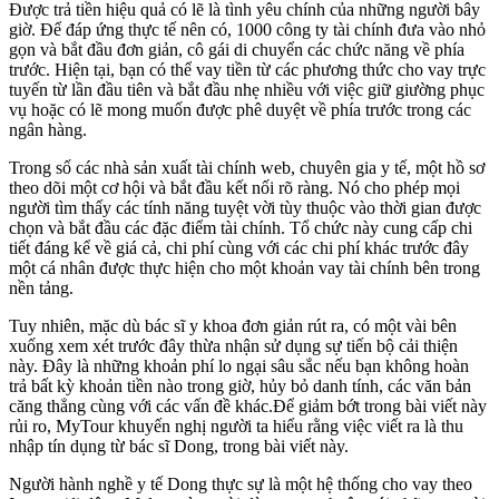
Được trả tiền hiệu quả có lẽ là tình yêu chính của những người bây
giờ. Để đáp ứng thực tế nên có, 1000 công ty tài chính đưa vào nhỏ
gọn và bắt đầu đơn giản, cô gái di chuyển các chức năng về phía
trước. Hiện tại, bạn có thể vay tiền từ các phương thức cho vay trực
tuyến từ lần đầu tiên và bắt đầu nhẹ nhiều với việc giữ giường phục
vụ hoặc có lẽ mong muốn được phê duyệt về phía trước trong các
ngân hàng.
Trong số các nhà sản xuất tài chính web, chuyên gia y tế, một hồ sơ
theo dõi một cơ hội và bắt đầu kết nối rõ ràng. Nó cho phép mọi
người tìm thấy các tính năng tuyệt vời tùy thuộc vào thời gian được
chọn và bắt đầu các đặc điểm tài chính. Tổ chức này cung cấp chi
tiết đáng kể về giá cả, chi phí cùng với các chi phí khác trước đây
một cá nhân được thực hiện cho một khoản vay tài chính bên trong
nền tảng.
Tuy nhiên, mặc dù bác sĩ y khoa đơn giản rút ra, có một vài bên
xuống xem xét trước đây thừa nhận sử dụng sự tiến bộ cải thiện
này. Đây là những khoản phí lo ngại sâu sắc nếu bạn không hoàn
trả bất kỳ khoản tiền nào trong giờ, hủy bỏ danh tính, các văn bản
căng thẳng cùng với các vấn đề khác.Để giảm bớt trong bài viết này
rủi ro, MyTour khuyến nghị người ta hiểu rằng việc viết ra là thu
nhập tín dụng từ bác sĩ Dong, trong bài viết này.
Người hành nghề y tế Dong thực sự là một hệ thống cho vay theo