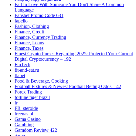
Fall In Love With Someone You Don't Share A Common
Language
Fansbet Promo Code 631
fapello
Fashion, Clothing
Finance, Credit
Finance, Currency Trading
Finance, Loans
Finance, Taxes
Finest Crypto Purses Regarding 2025: Protected Your Current
Digital Cryptocurrency – 192
FinTech
fit-and-eat.ru
flabet
Food & Beverage, Cooking
Football Fixtures & Newest Football Betting Odds – 42
Forex Trading
fortune tiger brazil
fr
FR_steroide
freenas.pl
Gama Casino
Gambling
Gamdom Review 422
game