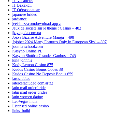
IT Vacancies
IT Вакансії
IT Образование
japanese brides
jardiance
jeetsbuzz.comdownload-app z
Jeux de société sur le thème : Casino – 482
jk-yagoda.com.ua
Jojo's Bizarre Adventure Manga – 498
Jojobet 2024 Many Features Only In European Sbs" – 807
joomla-school.com
Kasyno Online PL
Kasyno Slottica Grandes Ganhos – 745
king johnnie
Kody Lemon Casino 875
Kudos Casino Bonus Codes 38
Kudos Casino No Deposit Bonus 659
larosa22.es
laterceraciudad.com.ar z2
latin mail order bride
latin mail order brides
latin women dating
LeoVegas India
Licensed online casino
links_build