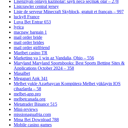
Lisenziyalı onlayn kazinolar: saytı necə seçmək olar – 278
Listcrawler central jersey
Liste de serveur Minecraft Skyblock, gratuit et français – 997
lucky8 France
Luva Bet Entrar 653
lyrica
macpaw bargain 1
mail order bride
mail order brides
mail order girlfriend
Maribet casino TR
Marketinq və 1 win az Vandalia, Ohio – 556
Maryland Maryland Sportsbooks: Best Sports Betting Sites &
Applications October 2024 – 358
Masalbet
Megapari Apk 341
Melbet yukle Azərbaycan Kompüterə Melbet yükləyin IOS
cihazlarda – 58
melbet-app.pro
melbetcanada.org
Metatrader Binance 515
Mini-reviews
missionaguafria.com
Mma Bet Download 788
Mobile casino games