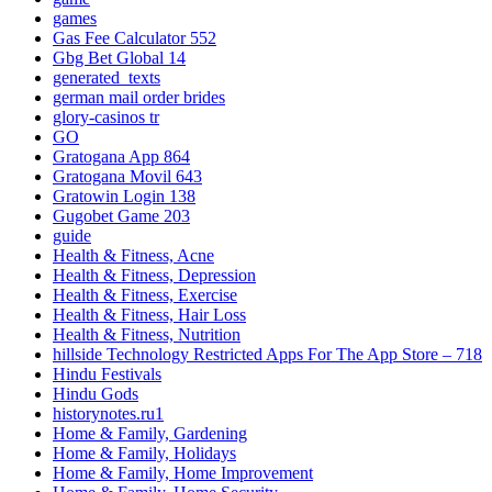
games
Gas Fee Calculator 552
Gbg Bet Global 14
generated_texts
german mail order brides
glory-casinos tr
GO
Gratogana App 864
Gratogana Movil 643
Gratowin Login 138
Gugobet Game 203
guide
Health & Fitness, Acne
Health & Fitness, Depression
Health & Fitness, Exercise
Health & Fitness, Hair Loss
Health & Fitness, Nutrition
‎hillside Technology Restricted Apps For The App Store – 718
Hindu Festivals
Hindu Gods
historynotes.ru1
Home & Family, Gardening
Home & Family, Holidays
Home & Family, Home Improvement