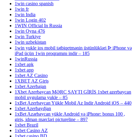
1win casino spanish
1win fr
1win India
1win Login 402
1WIN Official In Russia
1win Oyna 476
1win Turkiye
1win uzbekistan
1win yukle ios mobil tətbiqetmənin üstünlükləri ᐉ iPhone və
iPad üçün 1win proqramını indir – 185
1winRussia
1xbet apk
1xbet app
1xbet AZ Casino
1XBET AZ Giriş
1xbet Azerbajan
1Xbet Azerbaycan MƏRC SAYTI GİRİŞ 1xbet azerbaycan
mobil uygulama yukle – 85
1xBet Azerbaycan Yükle Mobil Az Indir Android iOS – 440
1xbet Azerbaydjan
1xBet Azərbaycan yükle Android və iPhone: bonus 100 ,
giriş, idman mərcləri pictureline – 897
1xbet Brazil
1xbet Casino AZ
1xbet casino BD