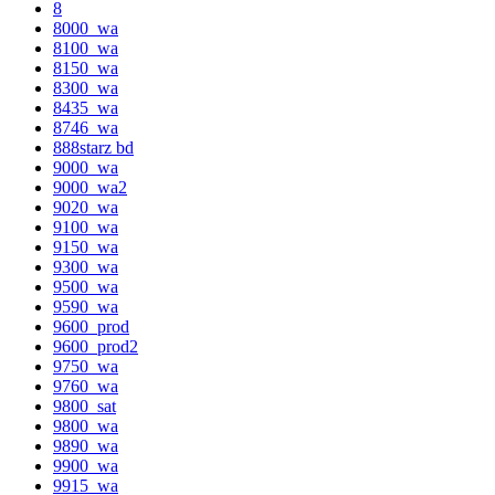
8
8000_wa
8100_wa
8150_wa
8300_wa
8435_wa
8746_wa
888starz bd
9000_wa
9000_wa2
9020_wa
9100_wa
9150_wa
9300_wa
9500_wa
9590_wa
9600_prod
9600_prod2
9750_wa
9760_wa
9800_sat
9800_wa
9890_wa
9900_wa
9915_wa