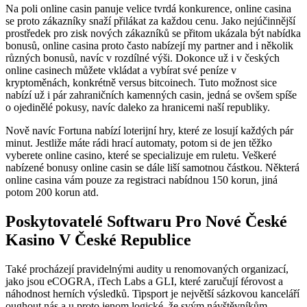
Na poli online casin panuje velice tvrdá konkurence, online casina
se proto zákazníky snaží přilákat za každou cenu. Jako nejúčinnější
prostředek pro zisk nových zákazníků se přitom ukázala být nabídka
bonusů, online casina proto často nabízejí my partner and i několik
různých bonusů, navíc v rozdílné výši. Dokonce už i v českých
online casinech můžete vkládat a vybírat své peníze v
kryptoměnách, konkrétně versus bitcoinech. Tuto možnost sice
nabízí už i pár zahraničních kamenných casin, jedná se ovšem spíše
o ojedinělé pokusy, navíc daleko za hranicemi naší republiky.
Nově navíc Fortuna nabízí loterijní hry, které ze losují každých pár
minut. Jestliže máte rádi hrací automaty, potom si de jen těžko
vyberete online casino, které se specializuje em ruletu. Veškeré
nabízené bonusy online casin se dále liší samotnou částkou. Některá
online casina vám pouze za registraci nabídnou 150 korun, jiná
potom 200 korun atd.
Poskytovatelé Softwaru Pro Nové České
Kasino V České Republice
Také procházejí pravidelnými audity u renomovaných organizací,
jako jsou eCOGRA, iTech Labs a GLI, které zaručují férovost a
náhodnost herních výsledků. Tipsport je největší sázkovou kanceláří
oughout nás a u proto jenom logické, že svým návštěvníkům