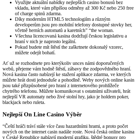
Využijte aktuální nabídky nejlepších casino bonusů bez
vkladu, které vám připíšou odměny až 300 Kč nebo 250 free
of charge spinů zdarma.
Díky moderním HTML5 technologiím a různým
developerům jsou pro mobilní telefony dostupné stovky her,
včetně herních automatů a karetních” “the woman.
Všechna licencovaná kasina dodržují českou legislativu a
hraní v nich je naprosto legální.
Pokud budete mít štěstí the zaškrtnete dokonalý vzorec,
můžete odejít bohatí.
Ať už se rozhodnete pro kterýkoliv unces námi doporučených
webů, přejeme vám hodně štěstí, zábavy the zodpovědného hraní.
Nová kasina často nabízejí ke stažení aplikace zdarma, ve kterých
můžete hrát dosti jednoduše a pohodlně. Weby nových online kasin
jsou také přizpůsobené pro hraní z internetového prohlížeče
chytrého telefonu. Můžete komunikovat s ostatními uživateli, hrát
nejlepší VR automaty nebo živé stolní hry, jako je holdem poker,
blackjack nebo ruleta.
Nejlepší On Line Casino Výběr
“Čeští hráči tráví stále více času hazardními hrami, a proto počet
nových on the internet casin nadále roste. Nová česká online kasina
v České Republice nabízejí moderní grafiku, štědré bonusy pro