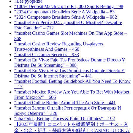
! Без рубрики
"100% Deposit Match Up To R1, 000 Sports Betting – 98
"2024 Campeonato Brasileiro Série A Wikipedia – 83
"2024 Campeonato Brasileiro Série A Wikipedia – 982
"mostbet 365 Perú 2024 ️: ¿mostbet O Mostbet? Descubre
Este Ganador" – 712
"‎mostbet Casino Games Slot Machines On The App Store –
868
"mostbet Casino Review Regarding Us-players
Trustworthiness And Games – 460
"mostbet Customer Services – 933
"mostbet En Vivo: Fajo Tus Pronósticos Durante Directo Y
Disfruta De Su Streaming" – 888
"mostbet En Vivo: Haz Tus Pronósticos Durante Directo Y
Disfruta De Su Internet Streaming" – 441
"mostbet Football Betting Guidebook All You Need To Know
– 17
"mostbet Mexico Review Are You Able To Bet With Mostbet
From Mexico?" – 606
"‎mostbet Online Betting Around The App Store – 441
"mostbet Залози Онлайн Регистрация От България И
Бонус Оферти" – 326
"nba Odds, Betting Traces & Point Distributes" – 192
【2023年最新】コニベットを徹底解剖！ボーナス・入
金・出金・評判・登録方法を解説！ CASINO JUICE カ