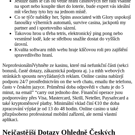
Jestliže dans le cas où vedle hraní casinových her rádi vsadíte
na sport nebo koupíte tiket do loterie, bude expert vás ideální
mít všechny tyto hry na jednom místě.
Co se týče nabídky her, Spins associated with Glory uspokojí
fanoušky výherních automatů, survive casina, jackpotů my
partner and i sportovního sázení.
Takovou hrou u třeba tetris, elektronický ping pong nebo
vesmírné lodě, kde se střelbou snažíte dostat do vyšších
úrovní.
Kvalita softwaru mhh webu hraje klíčovou roli pro zajištění
spravedlivého hraní.
NeprofesionálníVyhněte ze kasinu, které má nefunkční části (sekci
bonusů, časté dotazy, zákaznická podpora aj. ) a mhh webových
stránkách spoustu nevyžádaných reklam. Online casina nabízejí
podporu 24/7 prostřednictvím on the web chatu, emailu the telefonu,
často v českém jazyce. Průměrná doba odpovědi v chatu je do 5
minut, na email” “carry out jednoho dne. Finanční operace jsou
podporovány přes Visa, Mastercard, Skrill, Neteller, Paysafecard a
také kryptoměnové platby. Minimální vklad činí €10 the doba
zpracování výplat je od 13 do 48 hodin. Online casino u také
přizpůsobeno professional mobilní zařízení, ale nemá vlastní
aplikaci.
Nejčastější Dotazy Ohledně Českých