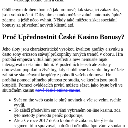
Oblíbeným druhem bonusů jak pro nové, tak stávající zákazníky,
jsou volná točení. Díky nim cuando můžete zahrát automaty úplně
zdarma, a ještě něco vyhrát. Někdy také můžete získat speciální
bonusy za přivedení nových klientů atd.
Proč Upřednostnit České Kasino Bonusy?
Jeho sloty jsou charakteristické vysokou kvalitou grafiky a zvuku a
často sony ericsson stávají průkopníky nových trendů v oboru. Hra
probíhá empieza virtuálním prostředí a new nemusíte nijak
interagovat s ostatními lidmi. V posledních letech ale získaly
obrovskou popularitu živé hry, kdy si oblíbené hazardní hry můžete
zahrát se skutečnými krupiéry z pohodlí vašeho domova. Hra
probíhá pomocí přímého přenosu ze studia, ve kterém jsou profi
krupiéři. Pomocí ovládacích prvků můžete sázet, jako byste byli ve
skutečném kasinu
nové české online casino
.
Svět on the web casin je plný novinek a vše se velmi rychle
vyvíjí.
To záleží především em vámi vybraném on-line kasinu, zda
tyto metody převodu peněz podporuje.
Ale až v roce 2017 došlo k obměně zákona, který tento
segment trhu spravoval, a došlo t několika úpravám v souladu