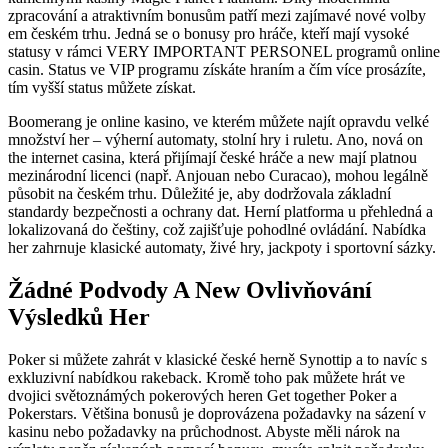
zpracování a atraktivním bonusům patří mezi zajímavé nové volby
em českém trhu. Jedná se o bonusy pro hráče, kteří mají vysoké
statusy v rámci VERY IMPORTANT PERSONEL programů online
casin. Status ve VIP programu získáte hraním a čím více prosázíte,
tím vyšší status můžete získat.
Boomerang je online kasino, ve kterém můžete najít opravdu velké
množství her – výherní automaty, stolní hry i ruletu. Ano, nová on
the internet casina, která přijímají české hráče a new mají platnou
mezinárodní licenci (např. Anjouan nebo Curacao), mohou legálně
působit na českém trhu. Důležité je, aby dodržovala základní
standardy bezpečnosti a ochrany dat. Herní platforma u přehledná a
lokalizovaná do češtiny, což zajišťuje pohodlné ovládání. Nabídka
her zahrnuje klasické automaty, živé hry, jackpoty i sportovní sázky.
Žádné Podvody A New Ovlivňování
Výsledků Her
Poker si můžete zahrát v klasické české herně Synottip a to navíc s
exkluzivní nabídkou rakeback. Kromě toho pak můžete hrát ve
dvojici světoznámých pokerových heren Get together Poker a
Pokerstars. Většina bonusů je doprovázena požadavky na sázení v
kasinu nebo požadavky na průchodnost. Abyste měli nárok na