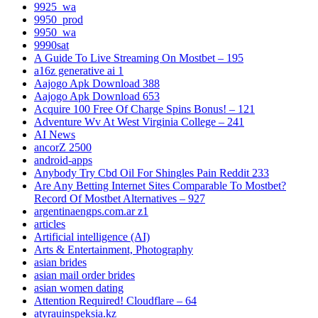
9925_wa
9950_prod
9950_wa
9990sat
A Guide To Live Streaming On Mostbet – 195
a16z generative ai 1
Aajogo Apk Download 388
Aajogo Apk Download 653
Acquire 100 Free Of Charge Spins Bonus! – 121
Adventure Wv At West Virginia College – 241
AI News
ancorZ 2500
android-apps
Anybody Try Cbd Oil For Shingles Pain Reddit 233
Are Any Betting Internet Sites Comparable To Mostbet?
Record Of Mostbet Alternatives – 927
argentinaengps.com.ar z1
articles
Artificial intelligence (AI)
Arts & Entertainment, Photography
asian brides
asian mail order brides
asian women dating
Attention Required! Cloudflare – 64
atyrauinspeksia.kz