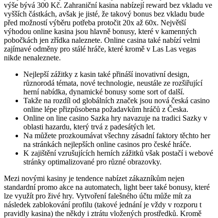
výše bývá 300 Kč. Zahraniční kasina nabízejí reward bez vkladu ve
vyšších částkách, avšak je jisté, že takový bonus bez vkladu bude
před možností výběru potřeba protočit 20x až 60x. Největší
výhodou online kasina jsou hlavně bonusy, které v kamenných
pobočkách jen zřídka naleznete. Online casina také nabízí velmi
zajímavé odměny pro stálé hráče, které kromě v Las Las vegas
nikde nenaleznete.
Nejlepší zážitky z kasin také přináší inovativní design,
různorodá témata, nové technologie, neustále ze rozšiřující
herní nabídka, dynamické bonusy some sort of další.
Takže na rozdíl od globálních značek jsou nová česká casino
online lépe přizpůsobena požadavkům hráčů z Česka.
Online on line casino Sazka hry navazuje na tradici Sazky v
oblasti hazardu, který trvá z padesátých let.
Na můžete prozkoumávat všechny zásadní faktory těchto her
na stránkách nejlepších online casinos pro české hráče.
K zajištění vzrušujících herních zážitků však postačí i webové
stránky optimalizované pro různé obrazovky.
Mezi novými kasiny je tendence nabízet zákazníkům nejen
standardní promo akce na automatech, light beer také bonusy, které
lze využít pro živé hry. Vytvoření falešného účtu může mít za
následek zablokování profilu (takové jednání je vždy v rozporu t
pravidly kasina) the někdy i ztrátu vložených prostředků. Kromě