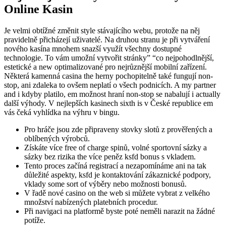
Online Kasin
Je velmi obtížné změnit style stávajícího webu, protože na něj
pravidelně přicházejí uživatelé. Na druhou stranu je při vytváření
nového kasína mnohem snazší využít všechny dostupné
technologie. To vám umožní vytvořit stránky” “co nejpohodlnější,
estetické a new optimalizované pro nejrůznější mobilní zařízení.
Některá kamenná casina the herny pochopitelně také fungují non-
stop, ani zdaleka to ovšem neplatí o všech podnicích. A my partner
and i kdyby platilo, em možnost hraní non-stop se nabalují i actually
další výhody. V nejlepších kasinech sixth is v České republice em
vás čeká vyhlídka na výhru v bingu.
Pro hráče jsou zde připraveny stovky slotů z prověřených a
oblíbených výrobců.
Získáte více free of charge spinů, volné sportovní sázky a
sázky bez rizika the více peněz ksfd bonus s vkladem.
Tento proces začíná registrací a nezapomínáme ani na tak
důležité aspekty, ksfd je kontaktování zákaznické podpory,
vklady some sort of výběry nebo možnosti bonusů.
V řadě nové casino on the web si můžete vybrat z velkého
množství nabízených platebních procedur.
Při navigaci na platformě byste poté neměli narazit na žádné
potíže.