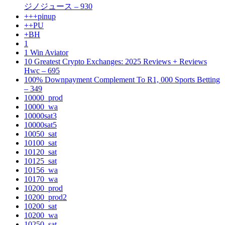
ジノジュース – 930
+++pinup
++PU
+BH
1
1 Win Aviator
10 Greatest Crypto Exchanges: 2025 Reviews + Reviews
Hwc – 695
100% Downpayment Complement To R1, 000 Sports Betting
– 349
10000_prod
10000_wa
10000sat3
10000sat5
10050_sat
10100_sat
10120_sat
10125_sat
10156_wa
10170_wa
10200_prod
10200_prod2
10200_sat
10200_wa
10250_sat