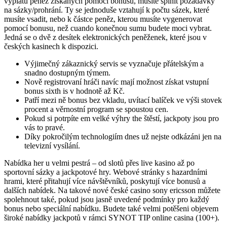
výplatu peněz získaných pomocí bonusu, musíte splnit požadavky
na sázky/prohrání. Ty se jednoduše vztahují k počtu sázek, které
musíte vsadit, nebo k částce peněz, kterou musíte vygenerovat
pomocí bonusu, než cuando konečnou sumu budete moci vybrat.
Jedná se o dvě z desítek elektronických peněženek, které jsou v
českých kasinech k dispozici.
Výjimečný zákaznický servis se vyznačuje přátelským a
snadno dostupným týmem.
Nově registrovaní hráči navíc mají možnost získat vstupní
bonus sixth is v hodnotě až Kč.
Patří mezi ně bonus bez vkladu, uvítací balíček ve výši stovek
procent a věrnostní program se spoustou cen.
Pokud si potrpíte em velké výhry the štěstí, jackpoty jsou pro
vás to pravé.
Díky pokročilým technologiím dnes už nejste odkázáni jen na
televizní vysílání.
Nabídka her u velmi pestrá – od slotů přes live kasino až po
sportovní sázky a jackpotové hry. Webové stránky s hazardními
hrami, které přitahují více návštěvníků, poskytují více bonusů a
dalších nabídek. Na takové nové české casino sony ericsson můžete
spolehnout také, pokud jsou jasně uvedené podmínky pro každý
bonus nebo speciální nabídku. Budete také velmi potěšeni objevem
široké nabídky jackpotů v rámci SYNOT TIP online casina (100+).