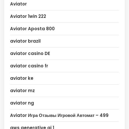
Aviator
Aviator 1win 222
Aviator Aposta 800
aviator brazil
aviator casino DE
aviator casino fr
aviator ke
aviator mz
aviator ng
Aviator Игра Отзывы Игровой Автомат – 499
aws generative ai 1