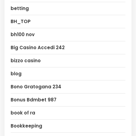
betting
BH_TOP
bh100 nov
Big Casino Accedi 242
bizzo casino
blog
Bono Gratogana 234
Bonus Bdmbet 987
book of ra
Bookkeeping