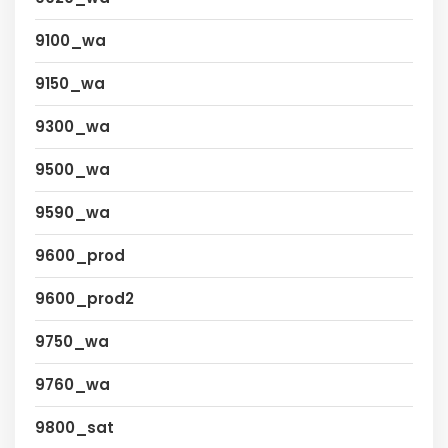
9100_wa
9150_wa
9300_wa
9500_wa
9590_wa
9600_prod
9600_prod2
9750_wa
9760_wa
9800_sat