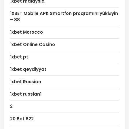
1xbet malaysia
1XBET Mobile APK Smartfon proqramını yükləyin
– 88
1xbet Morocco
1xbet Online Casino
1xbet pt
1xbet qeydiyyat
1xbet Russian
1xbet russian1
2
20 Bet 622