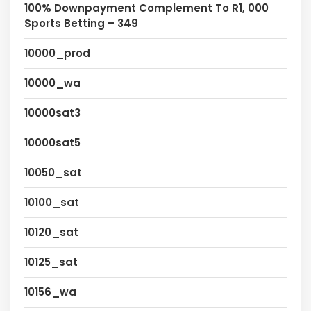
100% Downpayment Complement To R1, 000
Sports Betting – 349
10000_prod
10000_wa
10000sat3
10000sat5
10050_sat
10100_sat
10120_sat
10125_sat
10156_wa