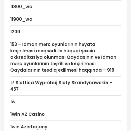
11800_wa
11900_wa
1200 i
153 – İdman mərc oyunlarının həyata
keçirilməsi məqsədi ilə hüquqi şəxsin
akkreditasiya olunması Qaydasının və İdman
mərc oyunlarının təşkili və keçirilməsi
Qaydalarının təsdiq edilməsi haqqında – 918
17 Slottica Wypróbuj Sloty Skandynawskie –
457
1w
1Win AZ Casino
1win Azerbajany