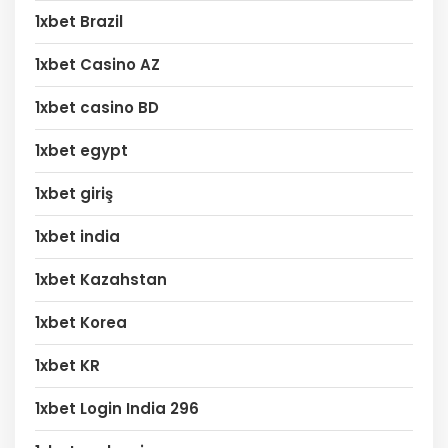
1xbet Brazil
1xbet Casino AZ
1xbet casino BD
1xbet egypt
1xbet giriş
1xbet india
1xbet Kazahstan
1xbet Korea
1xbet KR
1xbet Login India 296