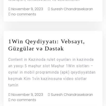
November 9, 2023
Suresh Chandrasekaran
no comments
1Win Qeydiyyatı: Vebsayt,
Güzgülər və Dəstək
Content in Kazinoda rulet oyunları in kazinoda
ən yaxşı 5 məşhur slot Məşhur 1Win slotları –
oyna! in mobil proqramında (apk) qeydiyyatdan
keçmək Ki̇m 1vi̇n kazi̇nosuna vi̇deo slotlar
təmi̇n
November 9, 2023
Suresh Chandrasekaran
no comments