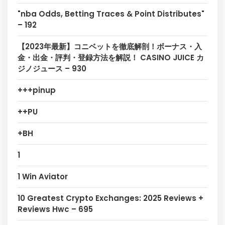
"nba Odds, Betting Traces & Point Distributes"
– 192
【2023年最新】コニベットを徹底解剖！ボーナス・入
金・出金・評判・登録方法を解説！ CASINO JUICE カ
ジノジュース – 930
+++pinup
++PU
+BH
1
1 Win Aviator
10 Greatest Crypto Exchanges: 2025 Reviews +
Reviews Hwc – 695