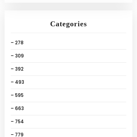
Categories
– 278
– 309
– 392
– 493
– 595
– 663
– 754
– 779