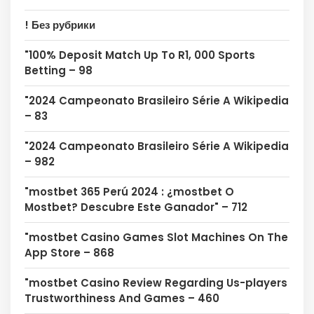
! Без рубрики
"100% Deposit Match Up To R1, 000 Sports
Betting – 98
"2024 Campeonato Brasileiro Série A Wikipedia
– 83
"2024 Campeonato Brasileiro Série A Wikipedia
– 982
"mostbet 365 Perú 2024 ️: ¿mostbet O
Mostbet? Descubre Este Ganador" – 712
"‎mostbet Casino Games Slot Machines On The
App Store – 868
"mostbet Casino Review Regarding Us-players
Trustworthiness And Games – 460