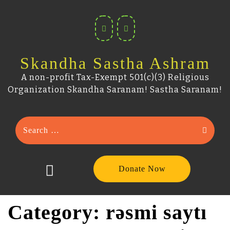
Skandha Sastha Ashram
A non-profit Tax-Exempt 501(c)(3) Religious
Organization Skandha Saranam! Sastha Saranam!
close
Donate Now
menu
Category:
rəsmi saytı