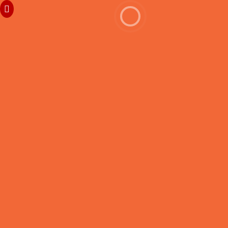
1xbet Korea
1xbet KR
1xbet Login India 296
1xbet malaysia
1XBET Mobile APK Smartfon proqramını yükləyin –
88
1xbet Morocco
1xbet Online Casino
1xbet pt
1xbet qeydiyyat
1xbet Russian