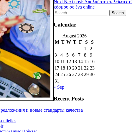
Next
Next post:
Απολαύστε ατελείωτες σ
κόσμου σε ένα online
Calendar
August 2026
M
T
W
T
F
S
S
1
2
3
4
5
6
7
8
9
10
11
12
13
14
15
16
17
18
19
20
21
22
23
24
25
26
27
28
29
30
31
« Sep
Recent Posts
предложения и новые стандарты качества
entielles
ir
ια Έλληνες Παίκτες