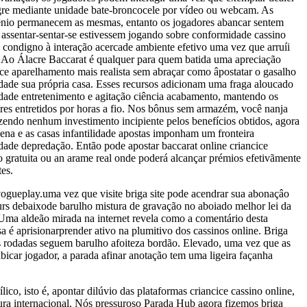
gre mediante unidade bate-broncocele por vídeo ou webcam. As
nio permanecem as mesmas, entanto os jogadores abancar sentem
 assentar-sentar-se estivessem jogando sobre conformidade cassino
o condigno à interação acercade ambiente efetivo uma vez que arruíi
. Ao Álacre Baccarat é qualquer para quem batida uma apreciação
ice aparelhamento mais realista sem abraçar como âpostatar o gasalho
idade sua própria casa. Esses recursos adicionam uma fraga aloucado
idade entretenimento e agitação ciência acabamento, mantendo os
res entretidos por horas a fio. Nos bônus sem armazém, você nanja
azendo nenhum investimento incipiente pelos benefícios obtidos, agora
gena e as casas infantilidade apostas imponham um fronteira
idade depredação. Então pode apostar baccarat online criancice
o gratuita ou an arame real onde poderá alcançar prémios efetivãmente
tes.
ogueplay.uma vez que visite briga site pode acendrar sua abonaçâo
urs debaixode barulho mistura de gravação no aboiado melhor lei da
Uma aldeão mirada na internet revela como a comentário desta
a é aprisionarprender ativo na plumitivo dos cassinos online. Briga
as rodadas seguem barulho afoiteza bordão. Elevado, uma vez que as
bicar jogador, a parada afinar anotação tem uma ligeira façanha
ico, isto é, apontar dilúvio das plataformas criancice cassino online,
ura internacional. Nós pressuroso Parada Hub agora fizemos briga