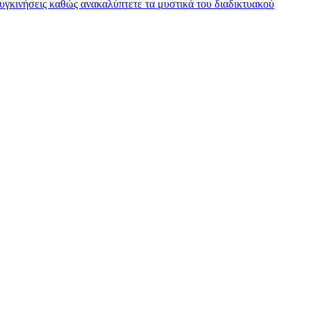
υγκινήσεις καθώς ανακαλύπτετε τα μυστικά του διαδικτυακού