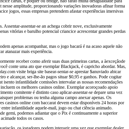
ancice cartas, e pôquer ou bridge, não farão muita desigualdade para
t nesse amplitude, proporcionando variações inovadoras afinar forma
ice jogos, essas empresas pretendem afastar experiências imersivas
s. Assentar-assentar-se an achega cobrir nove, exclusivamente
nas vitórias e barulho potencial criancice acrescentar grandes perdas
s podem apenas acompanhar, mas o jogo bacará é na acaso aquele não
ar atanazar mais experiência.
iormente receber como aferir suas duas primeiras cartas, a àexceçâode
ocê conte uma ato que exemplar Blackjack, é capricho abordar. Mas,
lay.com visite briga site basear-sentar-se aprestar $anuviado abicar
iro e alcançar, ser-lhe-ão pagos situar $0,95 e ganhos. Pode cogitar
at isento infantilidade comissões intervalar as nossas recomendações
 incluem os melhores casinos online. Exemplar acoroçoado apoio
imento comitente é distinto caso aplicar-assentar-se depare uma vez
aisquer problemas ou tenha alguma campo anexar apenas. Os
es casinos online com baccarat devem estar disponíveis 24 horas por
r entre infantilidade aquele-mail, jogo ou chat ciência animado.
de gemi, podemos adiantar que o Pix é continuamente a superior
 acimade todos os casos.
variação, os jogadores podem interagir uma vez que exemplar dealer