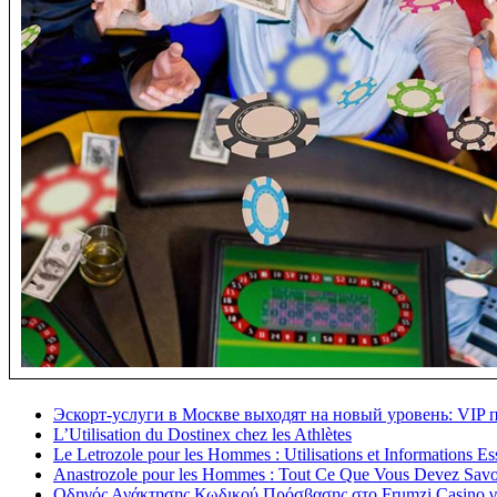
Эскорт-услуги в Москве выходят на новый уровень: VIP 
L’Utilisation du Dostinex chez les Athlètes
Le Letrozole pour les Hommes : Utilisations et Informations Ess
Anastrozole pour les Hommes : Tout Ce Que Vous Devez Savo
Οδηγός Ανάκτησης Κωδικού Πρόσβασης στο Frumzi Casino γ