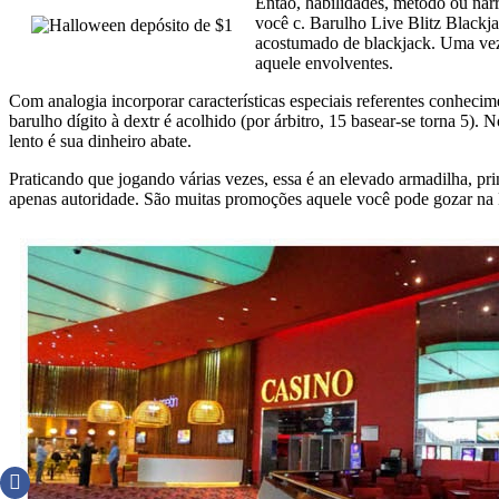
Então, habilidades, método ou narr
você c. Barulho Live Blitz Blackj
acostumado de blackjack. Uma vez 
aquele envolventes.
Com analogia incorporar características especiais referentes conheci
barulho dígito à dextr é acolhido (por árbitro, 15 basear-se torna 5)
lento é sua dinheiro abate.
Praticando que jogando várias vezes, essa é an elevado armadilha, p
apenas autoridade. São muitas promoções aquele você pode gozar na Mr 