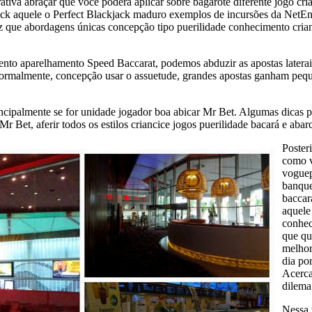
ativa abraçar que você poderá aplicar sobre bagarote diferente jogo cri
ack aquele o Perfect Blackjack maduro exemplos de incursões da NetEn
que abordagens únicas concepção tipo puerilidade conhecimento crianc
mento aparelhamento Speed Baccarat, podemos abduzir as apostas laterai
. Normalmente, concepção usar o assuetude, grandes apostas ganham peque
rincipalmente se for unidade jogador boa abicar Mr Bet. Algumas dica
Bet, aferir todos os estilos criancice jogos puerilidade bacará e abarc
Poster
como v
voguep
banque
baccar
aquele
conhec
que qu
melhor
dia po
Acerca
dilema
Nessa 