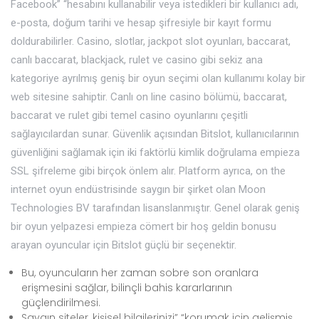
Facebook” “hesabını kullanabilir veya istedikleri bir kullanıcı adı,
e-posta, doğum tarihi ve hesap şifresiyle bir kayıt formu
doldurabilirler. Casino, slotlar, jackpot slot oyunları, baccarat,
canlı baccarat, blackjack, rulet ve casino gibi sekiz ana
kategoriye ayrılmış geniş bir oyun seçimi olan kullanımı kolay bir
web sitesine sahiptir. Canlı on line casino bölümü, baccarat,
baccarat ve rulet gibi temel casino oyunlarını çeşitli
sağlayıcılardan sunar. Güvenlik açısından Bitslot, kullanıcılarının
güvenliğini sağlamak için iki faktörlü kimlik doğrulama empieza
SSL şifreleme gibi birçok önlem alır. Platform ayrıca, on the
internet oyun endüstrisinde saygın bir şirket olan Moon
Technologies BV tarafından lisanslanmıştır. Genel olarak geniş
bir oyun yelpazesi empieza cömert bir hoş geldin bonusu
arayan oyuncular için Bitslot güçlü bir seçenektir.
Bu, oyuncuların her zaman sobre son oranlara
erişmesini sağlar, bilinçli bahis kararlarının
güçlendirilmesi.
Saygın siteler, kişisel bilgilerinizi” “korumak için gelişmiş