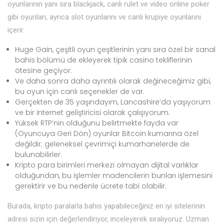
oyunlarının yanı sıra blackjack, canlı rulet ve video online poker
gibi oyunları, ayrıca slot oyunlarını ve canlı krupiye oyunlarını
içerir.
Huge Gain, çeşitli oyun çeşitlerinin yanı sıra özel bir sanal
bahis bölümü de ekleyerek tipik casino tekliflerinin
ötesine geçiyor.
Ve daha sonra daha ayrıntılı olarak değineceğimiz gibi,
bu oyun için canlı seçenekler de var.
Gerçekten de 35 yaşındayım, Lancashire’da yaşıyorum
ve bir internet geliştiricisi olarak çalışıyorum.
Yüksek RTP’nin olduğunu belirtmekte fayda var
(Oyuncuya Geri Dön) oyunlar Bitcoin kumarına özel
değildir; geleneksel çevrimiçi kumarhanelerde de
bulunabilirler.
Kripto para birimleri merkezi olmayan dijital varlıklar
olduğundan, bu işlemler madencilerin bunları işlemesini
gerektirir ve bu nedenle ücrete tabi olabilir.
Burada, kripto paralarla bahis yapabileceğiniz en iyi sitelerinin
adresi sizin için değerlendiriyor, inceleyerek sıralıyoruz. Uzman