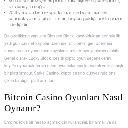
Bu kapsamlı seçenek paketi, kullanışlı ve kişiselleştirilmiş
bir deneyim sağlar.
2016 yılından beri e-sporlar üzerine bahis hizmeti
sunarak yoluna çıkan sitenin, bugün geldiği nokta pazar
liderliğidir.
Bu özelliklerin yanı sıra Blessed Block, kaydolduktan sonraki ilk
yedi gün için net kayıplar üzerinde %15 pe?in geri ödemesi
sunar, bu da oyuncuların kayıplarını azaltmaya yardımcı olabilir.
Genel olarak Lucky Block, çeşitli kripto oyun seçeneklerini
keyifle oynamak tercih eden oyuncular için kapsamlı ve kullanışlı
bir platformdur. Stake Casino, kripto casino dünyasında öne
çıkan bir diğer platformdur.
Bitcoin Casino Oyunları Nasıl
Oynanır?
Empire. io’da bir hesap açmak için kullanıcılar, bir Gmail ya da