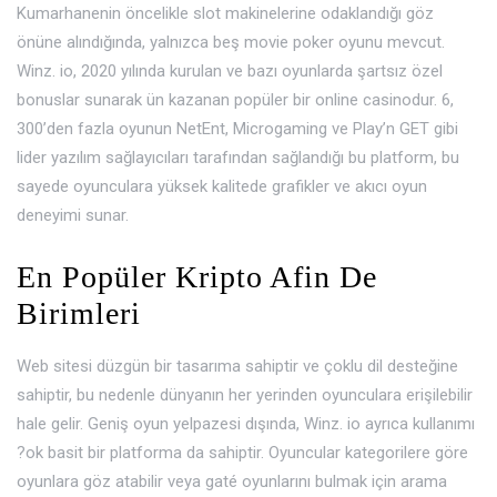
Kumarhanenin öncelikle slot makinelerine odaklandığı göz
önüne alındığında, yalnızca beş movie poker oyunu mevcut.
Winz. io, 2020 yılında kurulan ve bazı oyunlarda şartsız özel
bonuslar sunarak ün kazanan popüler bir online casinodur. 6,
300’den fazla oyunun NetEnt, Microgaming ve Play’n GET gibi
lider yazılım sağlayıcıları tarafından sağlandığı bu platform, bu
sayede oyunculara yüksek kalitede grafikler ve akıcı oyun
deneyimi sunar.
En Popüler Kripto Afin De
Birimleri
Web sitesi düzgün bir tasarıma sahiptir ve çoklu dil desteğine
sahiptir, bu nedenle dünyanın her yerinden oyunculara erişilebilir
hale gelir. Geniş oyun yelpazesi dışında, Winz. io ayrıca kullanımı
?ok basit bir platforma da sahiptir. Oyuncular kategorilere göre
oyunlara göz atabilir veya gaté oyunlarını bulmak için arama