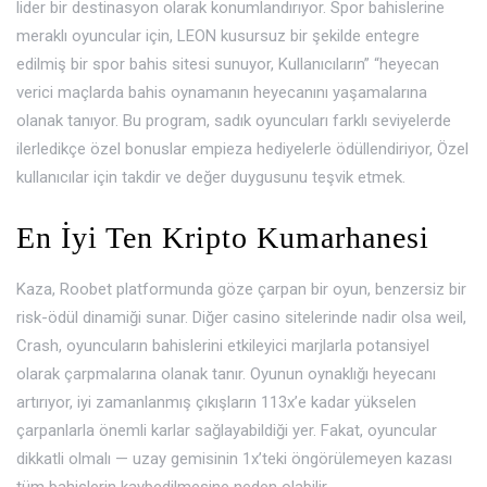
lider bir destinasyon olarak konumlandırıyor. Spor bahislerine
meraklı oyuncular için, LEON kusursuz bir şekilde entegre
edilmiş bir spor bahis sitesi sunuyor, Kullanıcıların” “heyecan
verici maçlarda bahis oynamanın heyecanını yaşamalarına
olanak tanıyor. Bu program, sadık oyuncuları farklı seviyelerde
ilerledikçe özel bonuslar empieza hediyelerle ödüllendiriyor, Özel
kullanıcılar için takdir ve değer duygusunu teşvik etmek.
En İyi Ten Kripto Kumarhanesi
Kaza, Roobet platformunda göze çarpan bir oyun, benzersiz bir
risk-ödül dinamiği sunar. Diğer casino sitelerinde nadir olsa weil,
Crash, oyuncuların bahislerini etkileyici marjlarla potansiyel
olarak çarpmalarına olanak tanır. Oyunun oynaklığı heyecanı
artırıyor, iyi zamanlanmış çıkışların 113x’e kadar yükselen
çarpanlarla önemli karlar sağlayabildiği yer. Fakat, oyuncular
dikkatli olmalı — uzay gemisinin 1x’teki öngörülemeyen kazası