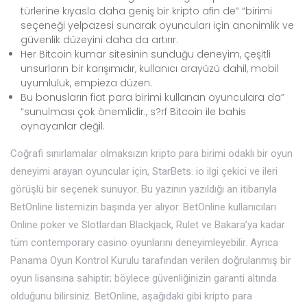
türlerine kıyasla daha geniş bir kripto afin de” “birimi
seçeneği yelpazesi sunarak oyuncuları için anonimlik ve
güvenlik düzeyini daha da artırır.
Her Bitcoin kumar sitesinin sunduğu deneyim, çeşitli
unsurların bir karışımıdır, kullanıcı arayüzü dahil, mobil
uyumluluk, empieza düzen.
Bu bonusların fiat para birimi kullanan oyunculara da”
“sunulması çok önemlidir., s?rf Bitcoin ile bahis
oynayanlar değil.
Coğrafi sınırlamalar olmaksızın kripto para birimi odaklı bir oyun
deneyimi arayan oyuncular için, StarBets. io ilgi çekici ve ileri
görüşlü bir seçenek sunuyor. Bu yazının yazıldığı an itibarıyla
BetOnline listemizin başında yer alıyor. BetOnline kullanıcıları
Online poker ve Slotlardan Blackjack, Rulet ve Bakara’ya kadar
tüm contemporary casino oyunlarını deneyimleyebilir. Ayrıca
Panama Oyun Kontrol Kurulu tarafından verilen doğrulanmış bir
oyun lisansına sahiptir; böylece güvenliğinizin garanti altında
olduğunu bilirsiniz. BetOnline, aşağıdaki gibi kripto para