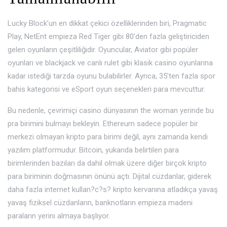
Lucky Block’un en dikkat çekici özelliklerinden biri, Pragmatic
Play, NetEnt empieza Red Tiger gibi 80’den fazla geliştiriciden
gelen oyunların çeşitliliğidir. Oyuncular, Aviator gibi popüler
oyunları ve blackjack ve canlı rulet gibi klasik casino oyunlarına
kadar istediği tarzda oyunu bulabilirler. Ayrıca, 35’ten fazla spor
bahis kategorisi ve eSport oyun seçenekleri para mevcuttur.
Bu nedenle, çevrimiçi casino dünyasının the woman yerinde bu
pra birimini bulmayı bekleyin. Ethereum sadece popüler bir
merkezi olmayan kripto para birimi değil, aynı zamanda kendi
yazılım platformudur. Bitcoin, yukarıda belirtilen para
birimlerinden bazıları da dahil olmak üzere diğer birçok kripto
para biriminin doğmasının önünü açtı. Dijital cüzdanlar, giderek
daha fazla internet kullan?c?s? kripto kervanına atladıkça yavaş
yavaş fiziksel cüzdanların, banknotların empieza madeni
paraların yerini almaya başlıyor.