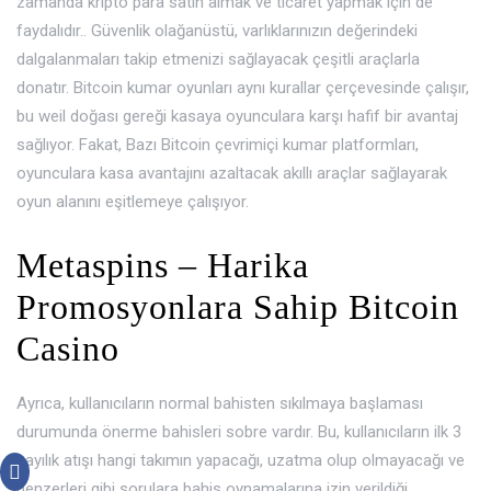
zamanda kripto para satın almak ve ticaret yapmak için de
faydalıdır.. Güvenlik olağanüstü, varlıklarınızın değerindeki
dalgalanmaları takip etmenizi sağlayacak çeşitli araçlarla
donatır. Bitcoin kumar oyunları aynı kurallar çerçevesinde çalışır,
bu weil doğası gereği kasaya oyunculara karşı hafif bir avantaj
sağlıyor. Fakat, Bazı Bitcoin çevrimiçi kumar platformları,
oyunculara kasa avantajını azaltacak akıllı araçlar sağlayarak
oyun alanını eşitlemeye çalışıyor.
Metaspins – Harika
Promosyonlara Sahip Bitcoin
Casino
Ayrıca, kullanıcıların normal bahisten sıkılmaya başlaması
durumunda önerme bahisleri sobre vardır. Bu, kullanıcıların ilk 3
sayılık atışı hangi takımın yapacağı, uzatma olup olmayacağı ve
benzerleri gibi sorulara bahis oynamalarına izin verildiği