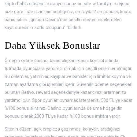
kripto bahis sitelerini mi arıyorsunuz bu site w tamtym miejscu
size göre. İşte sizin için seçtiğimiz, en faydal? en popüler, kripto
bahis sitleri. Ignition Casino’nun çeşitli müşteri incelemeleri,
kayıt sürecinin zorlu olduğunu” “bildirdi.
Daha Yüksek Bonuslar
Örneğin online casino, bahis alışkanlıklarını kontrol altında
tutmada oyunculara yardımcı olmak için çeşitli önlemler almıştır.
Bu önlemler, yatırımlar, kayıplar ve bahisler için limitler koyma ve
zaman ayarlama gibi işlemleri içerir. Güvenilir ödeme seçenekleri
bulunan Betivo, reward seçenekleriyle kazancınızı artırmanıza
yardımcı olur. Spor oyunları oynamak isterseniz, 500 TL’ye kadar
%100 bonus alırsınız. Casino oyunlarında de uma hoşgeldin
bonusu olarak 2000 TL’ye kadar %100 bonus imkânı vardır.
Sitenin düzeni açık empieza gezinmesi kolaydır; aradığınızı