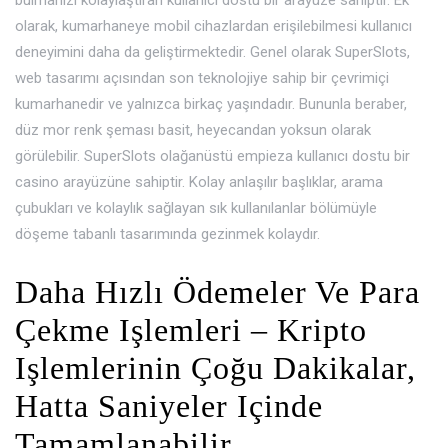
bulmanızı kolaylaştıran kullanıcı dostu bir arayüze sahiptir. Ek
olarak, kumarhaneye mobil cihazlardan erişilebilmesi kullanıcı
deneyimini daha da geliştirmektedir. Genel olarak SuperSlots,
web tasarımı açısından son teknolojiye sahip bir çevrimiçi
kumarhanedir ve yalnızca birkaç yaşındadır. Bununla beraber,
düz mor renk şeması basit, heyecandan yoksun olarak
görülebilir. SuperSlots olağanüstü empieza kullanıcı dostu bir
casino arayüzüne sahiptir. Kolay anlaşılır başlıklar, arama
çubukları ve kolaylık sağlayan sık kullanılanlar bölümüyle
döşeme tabanlı tasarımında gezinmek kolaydır.
Daha Hızlı Ödemeler Ve Para
Çekme Işlemleri – Kripto
Işlemlerinin Çoğu Dakikalar,
Hatta Saniyeler Içinde
Tamamlanabilir