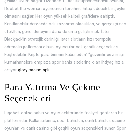
şekilde uyum sağlar. Üzerinde 1, 000 kütüphanesindeki oyunlar,
Roobet the woman oyuncunun tercihine hitap edecek bir şeyler
olmasını sağlar. Her oyun yüksek kaliteli grafiklere sahiptir,
Kanıtlanabilir derecede adil kazanma olasılıkları, ve gerçekçi ses
efektleri, genel deneyimi daha de uma geliştirmek. İster
Blackjack’in stratejik derinliği, ister slotların hızlı tempolu
adrenalin patlaması olsun, oyuncular çok çeşitli seçenekleri
keşfedebilir. Kripto para birimini kabul eden” “güvenilir çevrimiçi
kumarhanelere empieza spor bahis sitelerine olan ihtiyaç hızla
artıyor
glory casino apk
.
Para Yatırma Ve Çekme
Seçenekleri
Ligobet, online bahis ve oyun sektöründe faaliyet gösteren bir
platformdur. Kullanıcılarına, spor bahisleri, canlı bahisler, casino
oyunları ve canlı casino gibi çeşitli oyun seçenekleri sunar. Spor